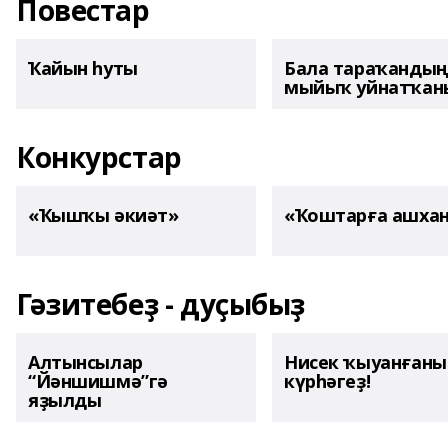
Повестар
Ҡайын һуты
Бала тараҡанды
мыйыҡ уйнатҡаны
Конкурстар
«Ҡышҡы әкиәт»
«Ҡоштарға ашха
Гәзитебеҙ - дуҫыбыҙ
Алтынсылар
Нисек ҡыуанған
“Йәншишмә”гә
күрһәгеҙ!
яҙылды