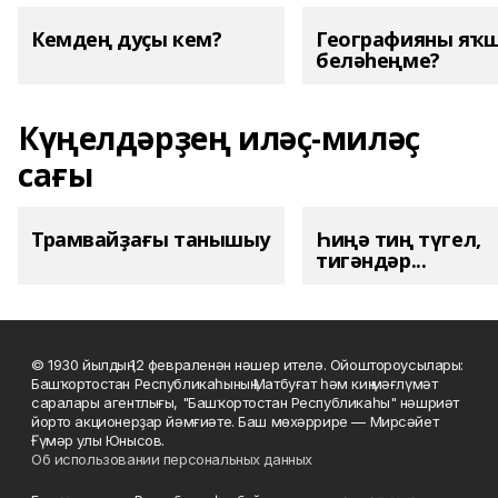
Кемдең дуҫы кем?
Географияны яҡ
беләһеңме?
Күңелдәрҙең иләҫ-миләҫ
сағы
Трамвайҙағы танышыу
Һиңә тиң түгел,
тигәндәр...
© 1930 йылдың 12 февраленән нәшер ителә. Ойоштороусылары:
Башҡортостан Республикаһының Матбуғат һәм киң мәғлүмәт
саралары агентлығы, "Башҡортостан Республикаһы" нәшриәт
йорто акционерҙар йәмғиәте. Баш мөхәррире — Мирсәйет
Ғүмәр улы Юнысов.
Об использовании персональных данных