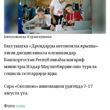
Беҙҙең команда II урын яулаған
Был уңышҡа «Дрондарҙың автономлы ярышы»
тигән дисциплинала өлгәшкәндәр.
Башҡортостан Республикаһы мәғариф
министры Илдар Мәүлитбирҙин ошо турала
социаль селтәрҙәрҙә яҙҙы.
Сара «Сколково» инновацион үҙәгендә 7–17
августа үтә.
Фото:
com.