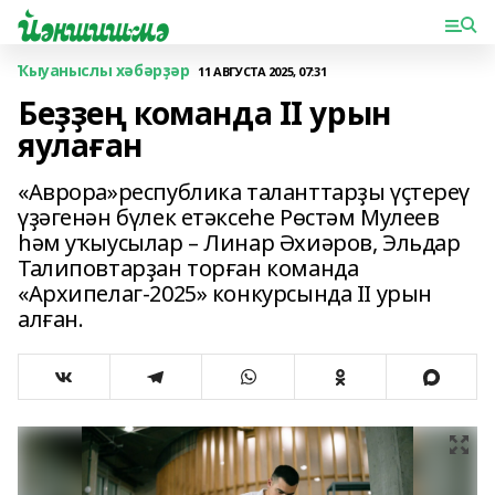
Ҡыуаныслы хәбәрҙәр
11 АВГУСТА 2025, 07:31
Беҙҙең команда II урын
яулаған
«Аврора»республика таланттарҙы үҫтереү
үҙәгенән бүлек етәксеһе Рөстәм Мулеев
һәм уҡыусылар – Линар Әхиәров, Эльдар
Талиповтарҙан торған команда
«Архипелаг-2025» конкурсында II урын
алған.