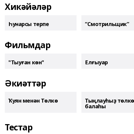
Хикәйәләр
Һунарсы терпе
“Смотрильщик”
Фильмдар
"Тыуған көн"
Елғыуар
Әкиәттәр
Ҡуян менән Төлкө
Тыңлауһыҙ төлк
балаһы
Тестар