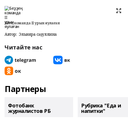
Беҙҙең команда II урын яулаған
Автор:
Эльвира Әсәҙуллина
Читайте нас
Партнеры
Фотобанк
Рубрика "Еда и
журналистов РБ
напитки"