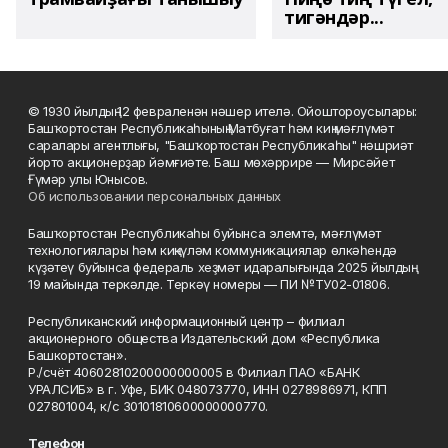
тигәндәр...
© 1930 йылдың 12 февраленән нәшер ителә. Ойоштороусылары:
Башҡортостан Республикаһының Матбуғат һәм киң мәғлүмәт
саралары агентлығы, "Башҡортостан Республикаһы" нәшриәт
йорто акционерҙар йәмғиәте. Баш мөхәррире — Мирсәйет
Ғүмәр улы Юнысов.
Об использовании персональных данных
Башҡортостан Республикаһы буйынса элемтә, мәғлүмәт
технологиялары һәм киңкүләм коммуникациялар өлкәһендә
күҙәтеү буйынса федераль хеҙмәт идаралығында 2025 йылдың
19 майында теркәлде. Теркәү номеры — ПИ №ТУ02-01806.
Республиканский информационный центр – филиал
акционерного общества Издательский дом «Республика
Башкортостан».
Р./счёт 40602810200000000005 в Филиал ПАО «БАНК
УРАЛСИБ» в г. Уфе, БИК 048073770, ИНН 0278986971, КПП
027801004, к/с 30101810600000000770.
Телефон