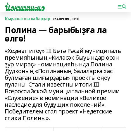
Ҡыуаныслы хәбәрҙәр
22 АПРЕЛЯ , 07:00
Полина — барыбыҙға ла
өлгө!
«Хеҙмәт итеү» III Бөтә Рәсәй муниципаль
премияһының «Киләсәк быуындар өсөн
ҙур мираҫ» номинацияһында Полина
Дудконың «Полинаның балаларға хас
булмаған шиғырҙары» проекты еңеү
яуланы. Стали известны итоги III
Всероссийской муниципальной премии
«Служение» в номинации «Великое
наследие для будущих поколений».
Победителем стал проект «Недетские
стихи Полины».