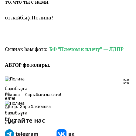
то, что ты с нами.
Ҡотлайбыҙ, Полина!
Сығанаҡ һәм фото:
БФ "Плечом к плечу" — ЛДПР
АВТОР фотолары.
Полина — барыбыҙға ла өлгө!
Автор:
Зөһрә Хәкимова
Читайте нас