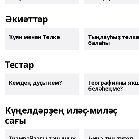
Әкиәттәр
Ҡуян менән Төлкө
Тыңлауһыҙ төлк
балаһы
Тестар
Кемдең дуҫы кем?
Географияны яҡ
беләһеңме?
Күңелдәрҙең иләҫ-миләҫ
сағы
Трамвайҙағы танышыу
Һиңә тиң түгел,