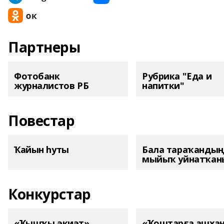
Партнеры
Фотобанк
Рубрика "Еда и
журналистов РБ
напитки"
Повестар
Ҡайын һуты
Бала тараҡанды
мыйыҡ уйнатҡаны
Конкурстар
«Ҡышҡы әкиәт»
«Ҡоштарға ашха