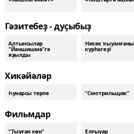
Гәзитебеҙ - дуҫыбыҙ
Алтынсылар
Нисек ҡыуанған
“Йәншишмә”гә
күрһәгеҙ!
яҙылды
Хикәйәләр
Һунарсы терпе
“Смотрильщик”
Фильмдар
"Тыуған көн"
Елғыуар