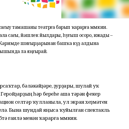
ыл сағыу тамашаны театрға барып ҡарарға мөмкин.
ла сағы, йәшлек йылдары, һуғыш осоро, ижады –
й Кәримде шиғырҙарынан башҡа күҙ алдына
рышында ла яңғырай.
рсаҡтар, бәләкәйҙәре, ҙурҙары, шулай уҡ
. Геройҙарҙың һәр береһе аша тәрән фекер
ацион селтәр ҡулланыла, ул экран хеҙмәтен
телә. Бына шундай яңыса ҡуйылған спектакль
бөтә ғаилә менән ҡарарға мөмкин.