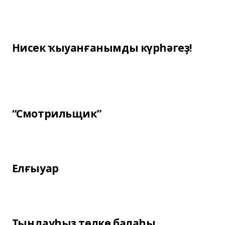
Нисек ҡыуанғанымды күрһәгеҙ!
“Смотрильщик”
Елғыуар
Тыңлауһыҙ төлкө балаһы