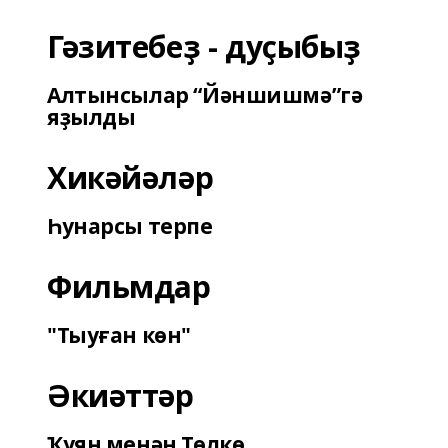
Гәзитебеҙ - дуҫыбыҙ
Алтынсылар “Йәншишмә”гә
яҙылды
Хикәйәләр
Һунарсы терпе
Фильмдар
"Тыуған көн"
Әкиәттәр
Ҡуян менән Төлкө