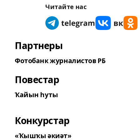
Читайте нас
Партнеры
Фотобанк журналистов РБ
Повестар
Ҡайын һуты
Конкурстар
«Ҡышҡы әкиәт»