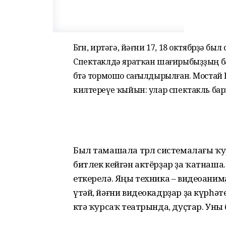
Бөгөн, иртәгә, йәғни 17, 18 октябрҙә б
Спектаклдә яратҡан шағирыбыҙҙың ба
бөтә тормошо сағылдырылған. Моста
килтереүе ҡыйын: улар спектакль ба
Был тамашала төрлө системалағы ҡу
битлек кейгән актёрҙар ҙа ҡатнаша
еткерелә. Яңы техника – видеоаним
үтәй, йәғни видеокадрҙар ҙа күрһә
көтә ҡурсаҡ театрында, дуҫтар. Уны 