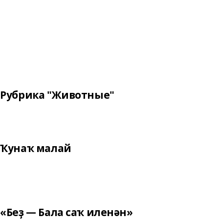
Рубрика "Животные"
Ҡунаҡ малай
«Беҙ — Бала саҡ иленән»