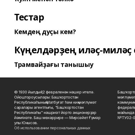
Тестар
Кемдең дуҫы кем?
Күңелдәрҙең иләҫ-миләҫ 
Трамвайҙағы танышыу
© 1930 йылдың 12 февраленән нәшер ителә.
Башҡорто
Ойоштороусылары: Башҡортостан
мәғлүмәт
Республикаһының Матбуғат һәм киң мәғлүмәт
коммуник
саралары агентлығы, "Башҡортостан
федераль
Республикаһы" нәшриәт йорто акционерҙар
майында 
йәмғиәте. Баш мөхәррире — Мирсәйет Ғүмәр
№ТУ02-0
улы Юнысов.
Об использовании персональных данных