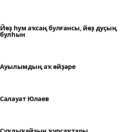
Йөҙ һум аҡсаң булғансы, йөҙ дуҫың
булһын
Ауылымдың аҡ өйҙәре
Салауат Юлаев
Суҡлыҡайҙың ҡурсаҡтары