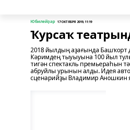
Юбилейҙар
17 ОКТЯБРЯ 2019, 11:19
Ҡурсаҡ театрын
2018 йылдың аҙағында Башҡорт 
Кәримдең тыуыуына 100 йыл тул
тигән спектакль премьераһын тә
абруйлы урынын алды. Идея авт
сценарийҙы Владимир Аношкин я