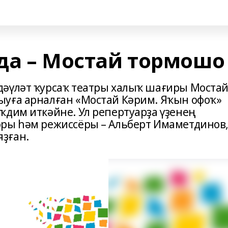
да – Мостай тормошо
дәүләт ҡурсаҡ театры халыҡ шағиры Моста
ыуға арналған «Мостай Кәрим. Яҡын офоҡ»
ҡдим иткәйне. Ул репертуарҙа үҙенең
оры һәм режиссёры – Альберт Имаметдинов
ҙған.