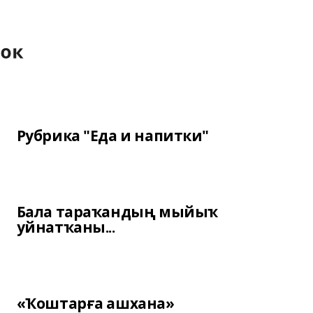
Рубрика "Еда и напитки"
Бала тараҡандың мыйыҡ
уйнатҡаны...
«Ҡоштарға ашхана»