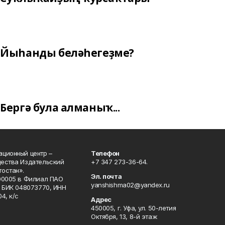
Йыһанды беләһегеҙме?
Бергә була алманыҡ...
ционный центр –
Телефон
щества Издательский
+7 347 273-36-64.
остан».
Эл. почта
00005 в Филиал ПАО
yanshishma02@yandex.ru
, БИК 048073770, ИНН
4, к/с
Адрес
450005, г. Уфа, ул. 50-летия
Октября, 13, 8-й этаж