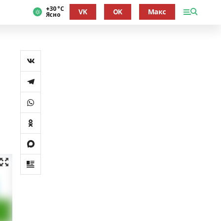
+30 °С
VK
OK
Макс
Ясно
й
,