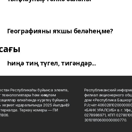
Географияны яҡшы беләһеңме?
сағы
Һиңә тиң түгел, тигәндәр...
стан Республикаһы буйынса элемтә,
Республиканский информа
 технологиялары һәм киңкүләм
филиал акционерного об
ациялар өлкәһендә күҙәтеү буйынса
дом «Республика Башкорт
 хеҙмәт идаралығында 2025 йылдың 19
Р./счёт 406028102000000
теркәлде. Теркәү номеры — ПИ
«БАНК УРАЛСИБ» в г. Уфе
1806.
0278986971, КПП 02780100
30101810600000000770.