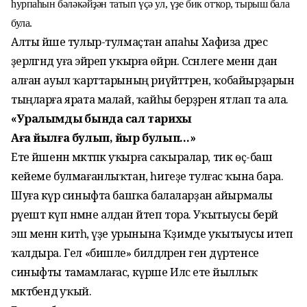
һурпаһын бәләкәйҙән татып үҫә ул, үҙе бик отҡор, тырыш бала
була.
Алты йәше тулыр-тулмаҫтан апаһы Хафиза дәрес
әҙерләгәндә уға эйәреп уҡырға өйрәнә. Сәсәнлеге менән дан
алған ауыл ҡарттарының риүәйәттәрен, ҡобайыр­ҙарын
тыңларға ярата малай, ҡайһы берҙәрен ятлап та ала.
«Уралымдың бында сал тарихы
Аға йылға булып, йыр булып…»
Ете йәшенән мәктәпкә уҡырға саҡыралар, тик өҫ-баш
кейеме булмағанлыҡтан, һигеҙе тулғас ҡына бара.
Шуға күрә синыфта башҡа балаларҙан айырмалы
рәүештә күп нәмәне алдан әйтеп тора. Уҡытыусы берәй
эш менән китһә, үҙе урынына Ҡәҙимде уҡытыусы итеп
ҡалдыра. Гел «бишле» билдәләренә генә дүртенсе
синыфты тамамлағас, күрше Иләс ете йыллыҡ
мәктәбендә уҡый.