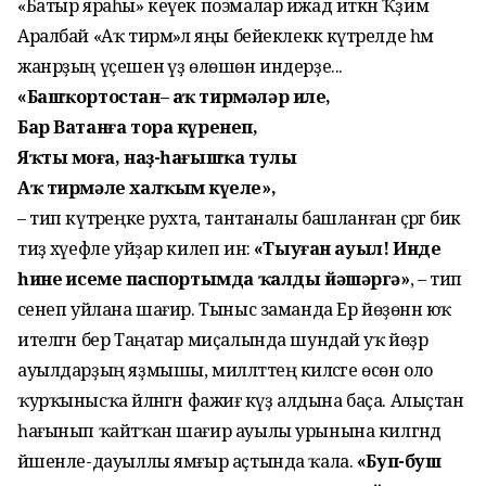
«Батыр яраһы» кеүек поэмалар ижад иткән Ҡәҙим
Аралбай «Аҡ тирмә»лә яңы бейеклеккә күтәрелде һәм
жанрҙың үҫешенә үҙ өлөшөн индерҙе...
«Башҡортостан– аҡ тирмәләр иле,
Бар Ватанға тора күренеп,
Яҡты моңға, наҙ-һағышҡа тулы
Аҡ тирмәле халҡым күңеле»,
– тип күтәреңке рухта, тантаналы башланған әҫәргә бик
тиҙ хәүефле уйҙар килеп инә:
«Тыуған ауыл! Инде
һинең исемең паспортымда ҡалды йәшәргә»
, – тип
әсенеп уйлана шағир. Тыныс заманда Ер йөҙөнән юҡ
ителгән бер Таңатар миҫалында шундай уҡ йөҙәр
ауылдарҙың яҙмышы, милләттең киләсәге өсөн оло
ҡурҡынысҡа әйләнгән фажиғә күҙ алдына баҫа. Алыҫтан
һағынып ҡайтҡан шағир ауылы урынына килгәндә
йәшенле-дауыллы ямғыр аҫтында ҡала.
«Буп-буш