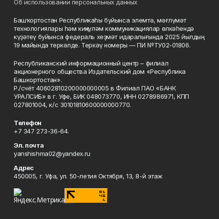
Об использовании персональных данных
Башҡортостан Республикаһы буйынса элемтә, мәғлүмәт
технологиялары һәм киңкүләм коммуникациялар өлкәһендә
күҙәтеү буйынса федераль хеҙмәт идаралығында 2025 йылдың
19 майында теркәлде. Теркәү номеры — ПИ №ТУ02-01806.
Республиканский информационный центр – филиал
акционерного общества Издательский дом «Республика
Башкортостан».
Р./счёт 40602810200000000005 в Филиал ПАО «БАНК
УРАЛСИБ» в г. Уфе, БИК 048073770, ИНН 0278986971, КПП
027801004, к/с 30101810600000000770.
Телефон
+7 347 273-36-64.
Эл. почта
yanshishma02@yandex.ru
Адрес
450005, г. Уфа, ул. 50-летия Октября, 13, 8-й этаж