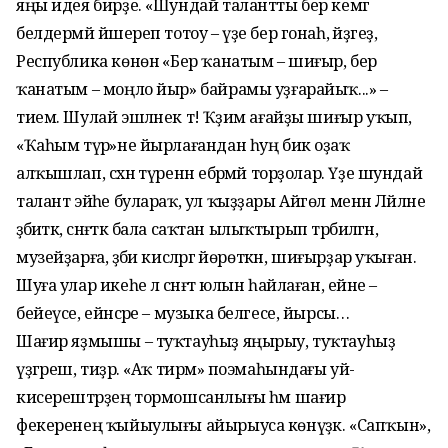
яңы идея бирҙе. «Шундай талантты бер кемгә
белдермәй йәшереп тотоу – үҙе бер гонаһ, әйҙәгеҙ,
Республика көнөнә «Бер ҡанатым – шиғыр, бер
ҡанатым – моңло йыр» байрамы уҙғарайыҡ...» –
тием. Шулай эшләнек тә! Ҡәҙим ағайҙы шиғыр уҡып,
«Ҡаһым түрә»не йырлағандан һуң бик оҙаҡ
алҡышлап, сәхнә түренән ебәрмәй торҙолар. Үҙе шундай
талант эйәһе булараҡ, ул ҡыҙҙары Айгөл менән Ләйләне
әҙәбиәткә, сәнғәткә бала саҡтан ылыҡтырып тәрбиәләгән,
музейҙарға, әҙәби кисәләргә йөрөткән, шиғырҙар уҡыған.
Шуға улар икеһе лә сәнғәт юлын һайлаған, ейәне –
бейеүсе, ейәнсәре – музыка белгесе, йырсы…
Шағир яҙмышы – туҡтауһыҙ яңырыу, туҡтауһыҙ
үҙгәреш, тиҙәр. «Аҡ тирмә» поэмаһындағы уй-
кисерештәрҙең тормошсанлығы һәм шағир
фекеренең ҡыйыулығы айырыуса көнүҙәк. «Сапҡын»,