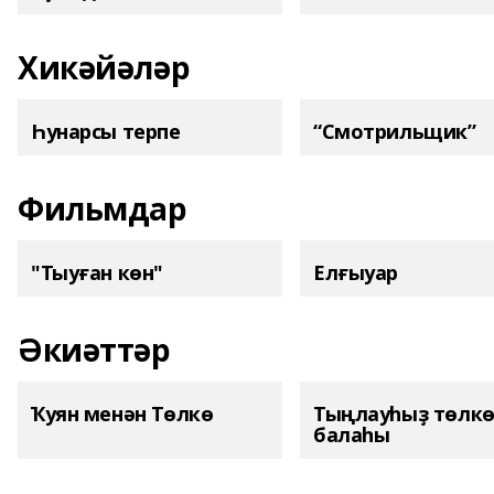
Хикәйәләр
Һунарсы терпе
“Смотрильщик”
Фильмдар
"Тыуған көн"
Елғыуар
Әкиәттәр
Ҡуян менән Төлкө
Тыңлауһыҙ төлк
балаһы