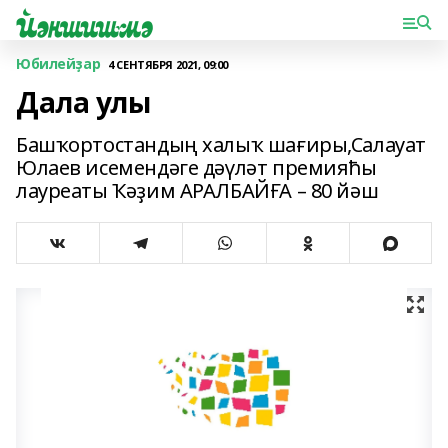
Юбилейҙар
4 СЕНТЯБРЯ 2021, 09:00
Дала улы
Башҡортостандың халыҡ шағиры,Салауат
Юлаев исемендәге дәүләт премияћы
лауреаты Ҡәҙим АРАЛБАЙҒА – 80 йәш