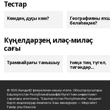
Тестар
Кемдең дуҫы кем?
Географияны яҡ
беләһеңме?
Күңелдәрҙең иләҫ-миләҫ
сағы
Трамвайҙағы танышыу
Һиңә тиң түгел,
тигәндәр...
© 1930 йылдың 12 февраленән нәшер ителә. Ойоштороусылары:
Башҡортостан Республикаһының Матбуғат һәм киң мәғлүмәт
саралары агентлығы, "Башҡортостан Республикаһы" нәшриәт
йорто акционерҙар йәмғиәте. Баш мөхәррире — Мирсәйет
Ғүмәр улы Юнысов.