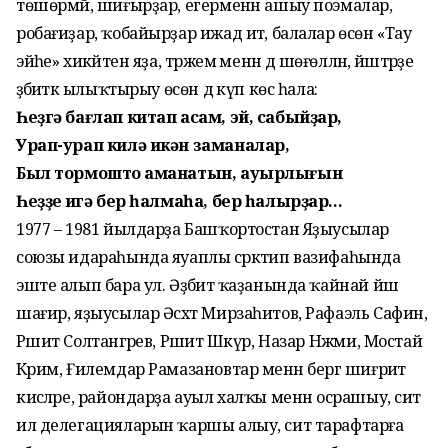
төшөрмәй, шиғырҙар, егерменән ашыу поэмалар,
робағиҙар, ҡобайырҙар ижад итә, балалар өсөн «Тау
эйәһе» хикәйәтен яҙа, тәржемә менән дә шөғөлләнә, йәштәрҙе
әҙәбиәткә ылыҡтырыу өсөн дә күп көс һала:
Һеҙгә бағлап китап асам, эй, сабыйҙар,
Урап-урап килә икән заманалар,
Был тормоштоң аманатын, ауырлығын
Һеҙҙең иңгә бер һалмаһа, бер һалырҙар...
1977 – 1981 йылдарҙа Башҡортостан Яҙыусылар
союзы идараһында яуаплы сәркәтип вазифаһында
эште алып бара ул. Әҙәбиәт ҡаҙанында ҡайнай йәш
шағир, яҙыу­сылар Әсхәт Мирзаһитов, Рафаэль Сафин,
Рәшит Солтангәрәев, Рәшит Шәкүр, Назар Нәжми, Мостай
Кәрим, Ғилемдар Рамазановтар менән бергә шиғриәт
кисәләре, райондарҙа ауыл халҡы менән осрашыу, сит
ил делегацияларын ҡаршы алыу, сит тарафтарға