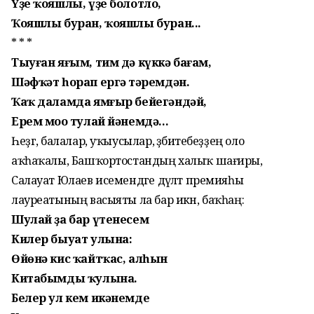
Үҙе ҡояшлы, үҙе болотло,
Ҡояшлы буран, ҡояшлы буран...
* * *
Тыуған яғым, тим дә күккә бағам,
Шәфҡәт һорап ергә тәңремдән.
Ҡаҡ даламда ямғыр бейегәндәй,
Ерем моңо тулай йәнемдә...
Һеҙгә, балалар, уҡыусылар, әҙәбиәтебеҙҙең оло
аҡһаҡалы, Башҡортостандың халыҡ шағиры,
Салауат Юлаев исемендәге дәүләт премияһы
лауреатының васыяты ла бар икән, баҡһаң:
Шулай ҙа бар үтенесем
Килер быуат улына:
Өйөнә кис ҡайтҡас, алһын
Китабымды ҡулына.
Белер ул кем икәнемде