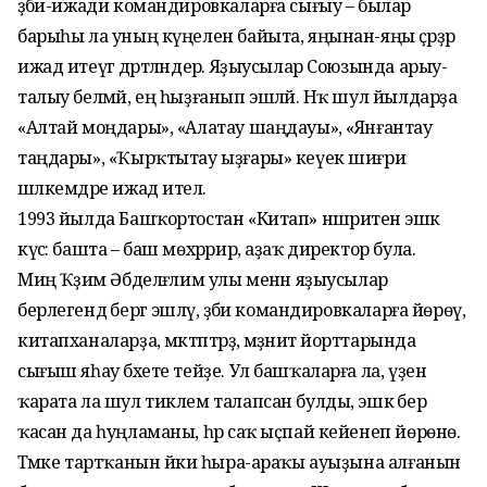
әҙәби-ижади командировкаларға сығыу – былар
барыһы ла уның күңелен байыта, яңынан-яңы әҫәрҙәр
ижад итеүгә дәртләндерә. Яҙыу­сылар Союзында арыу-
талыу белмәй, ең һыҙғанып эшләй. Нәҡ шул йылдарҙа
«Алтай моңдары», «Алатау шаңдауы», «Янғантау
таңдары», «Ҡырҡтытау ыҙғары» кеүек шиғри
шәлкемдәре ижад ителә.
1993 йылда Башҡортостан «Китап» нәшриәтенә эшкә
күсә: башта – баш мөхәррир, аҙаҡ директор була.
Миңә Ҡәҙим Әбделғәлим улы менән яҙыусылар
берлегендә бергә эшләү, әҙәби командировкаларға йөрөү,
китапханаларҙа, мәктәптәрҙә, мәҙәниәт йорттарында
сығыш яһау бәхете тейҙе. Ул башҡаларға ла, үҙенә
ҡарата ла шул тиклем талапсан булды, эшкә бер
ҡасан да һуңламаны, һәр саҡ ыҫпай кейенеп йөрөнө.
Тәмәке тарт­ҡанын йәки һыра-араҡы ауыҙына алғанын