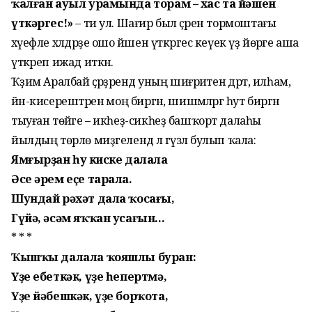
ҡалған ауыл урамында торам – хас та йәшен
үткәргес!»
– ти ул. Шағир был әҫәрен тормоштағы
хәүефле хәлдәрҙе ошо йәшен үткәргес кеүек үҙ йөрәге аша
үткәреп ижад иткән.
Ҡәҙим Аралбай әҫәрҙәрендә уның шиғриәтенә дәрт, илһам,
йән-кисерештәренә моң биргән, шишмәләргә һут биргән
тыуған төйәге – икһеҙ-сикһеҙ башҡорт далаһы
йылдың төрлө миҙгелендә лә гүзәл булып ҡала:
Ямғырҙан һуң киске далала
Әсе әрем еҫе тарала.
Шундай рәхәт дала ҡосағы,
Гүйә, әсәм яҡҡан усағын...
* * *
Ҡышҡы далала ҡояшлы буран:
Үҙе ебеткәк, үҙе һепертмә,
Үҙе йәбешкәк, үҙе борҡота,