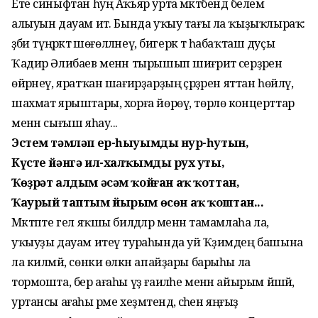
Ете синыфтан һуң Аҡьяр урта мәктәбендә белем
алыуын дауам итә. Бында уҡыу тағы ла ҡыҙыҡлыраҡ:
әҙәби түңәрәктә шөғөлләнеү, бигерәк тә һабаҡташ дуҫы
Ҡадир Әлибаев менән тырышып шиғриәт серҙәрен
өйрәнеү, яратҡан шағирҙарҙың әҫәрҙәрен яттан һөйләү,
шахмат ярыштары, хорға йөрөү, төрлө концерттар
менән сығыш яһау...
Эстем тәмләп ер-һыуымдың нур-һутын,
Күсте йәнгә ил-халҡымдың рух уты,
Ҡөҙрәт алдым әсәм ҡойған аҡ ҡоттан,
Ҡаурый таптым йырым өсөн аҡ ҡоштан...
Мәктәпте гел яҡшы билдәләр менән тамамлаһа ла,
уҡыуҙы дауам итеү тураһында уй Ҡәҙимдең башына
ла килмәй, сөнки өлкән апайҙары барыһы ла
тормошта, бер ағаһы үҙ ғаиләһе менән айырым йәшәй,
уртансы ағаһы әрме хеҙмәтендә, әсәһен яңғыҙ