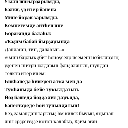
Уҡып шиғырҙарымды,
Бәлки, үҙ итер йәненә
Минең йөрәк зарымды.
Кемлегемде әйтһен ине
Һорағанда балаһы:
«Ҡәҙим бабай йырҙарында
Данлаған, тип, далаһын...»
Ә мин барлыҡ әҙәбиәт һөйөүселәр исеменән юбиляр­ҙың
үҙенең шиғри юлдарын файҙаланып, шундай
теләктәр әйтер инем:
Һикһәнеңдә һикереп атҡа мен дә
Туҡһаныңда бейе туҡылдатып.
Йөҙ йәшеңдә йөҙ ҙә хис даръяңда,
Бәпестәреңде һөй тупылдатып!
Беҙ, замандаштарығыҙ һәм киләсәк быуын, яңынан
яңы әҫәрҙәрегеҙҙе көтөп ҡалабыҙ, Ҡәҙим ағай!