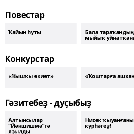
Повестар
Ҡайын һуты
Бала тараҡанды
мыйыҡ уйнатҡаны
Конкурстар
«Ҡышҡы әкиәт»
«Ҡоштарға ашха
Гәзитебеҙ - дуҫыбыҙ
Алтынсылар
Нисек ҡыуанған
“Йәншишмә”гә
күрһәгеҙ!
яҙылды