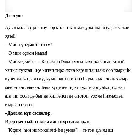
Дала улы
Ауыл малайҙары шау-гөр килеп ҡалҡыу урында йыуа, әтмәкәй
эҙләй
– Мин күберәк таптым!
– Ә мин оҫҡон йыям!
– Минме, мин... – Ҡап-ҡара булып яҙғы ҡояшҡа янған малай
ҡапыл туҡтап, иҫе китеп тирә-яҡҡа ҡараш ташлай: осо-ҡырыйы
күренмәгән дала күҙ яуын алып торған һары, күк, аҡ сәскәләр
менән ҡапланған. Бала күңелен иҫ китмәле моң, аһәң солғап
ала, ни өсөн дә бында килгәнен дә онотоп, үҙе лә һиҙмәҫтән
йырлап ебәрә:
«Далала күп сәскәләр,
Иҫерткес на
ҙ
, тылсымлы нур сәсәләр...»
– Ҡәҙим, һин нимә көйләйһең унда?! – тигән ауылдаш