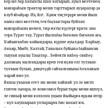
Бер мәл бар халыҡты шаҡ ҡатырып, ауыл мәсетенең
манараһын трактор менән тарттырып ауҙаралар ҙа
клуб яһайҙар. Их, йәл!.. Ҡәҙим тиҫтерҙәре менән йыш
ҡына ошо мәсеттең текә баҫҡыстары буйлап
манараһына менеп, тирә-яҡты күҙәтергә ярата: ана
тора Турат-тау, Турат йылғаһы бөгөлөп-бөгөлөп аға,
Ҡайынҡабаҡ ҡайындары, күрше ауылдар: Ҡарһыу,
Аҡъяр, Мәмбәт, Ҡалтай, Таналыҡ буйына һыйынған
тыуған ауылы Таңатар... Бейектән икһеҙ-сикһеҙ
даланың ҡылғандары әкрен генә иҫкән елгә тулҡын-
тулҡын булып, диңгеҙҙәй сай­ҡалғанына һоҡланып
ҡарай ине ул.
Яҡшы уҡыған егет эш менән ҡайнай: ул әле мәктәп
гәзитен сығара, әле комсомол бурыстары менән мәшғүл,
әле синыф менән колхозға уңыш йыйырға ярҙам итәләр
– ҡул ҡаушырып ултырырға һис ваҡыт юҡ.