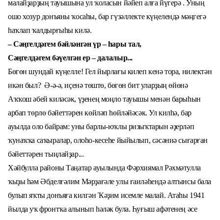
малайҙарҙың тауышына ул ҡоласын йәйеп алға йүгерә . Уның
ошо хозур донъяны ҡосаһы, бар гүзәллекте күңелендә мәңгегә
һаҡлап ҡалдырғыһы килә
.
– Сәңгелдәгем бәйләнгән үр – һары тал,
Сәңгелдәгем бәүелгән ер – далалыр...
Бөгөн шундай күңелле! Гел йырлағы килеп кенә тора, нилектән
икән был? Ә-ә-ә, иҫенә төштө, бөгөн бит уларҙың өйөнә
Аҡҡош әбей киләсәк, үҙенең моңло тауышы менән барыһын
арбап төрлө бәйеттәрен көйләп һөйләйәсәк. Ул килһә, бар
ауылда оло байрам: уны барлы-юҡлы ризыҡтарын әҙерләп
ҡунаҡҡа саҡыралар, олоһо-кесеһе йыйылып, сәсәниә сығарған
бәйеттәрен тыңлайҙар...
Хәйбулла районы Таңатар ауылында Фәрхиямал Рәхмәтулла
ҡыҙы һәм Әбделғәлим Мәрҙағәле улы ғаиләһендә алтынсы бала
булып яҡты донъяға килгән Ҡәҙим исемле малай. Атаһы 1941
йылда уҡ фронтҡа алынып һәләк була. Һуғыш афәтенең әсе