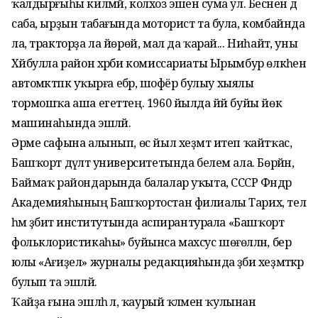
ҡалдырғыһы килмәй, колхоз эшенә сума ул. Бесәнен дә
саба, ырҙын табағында моторист та була, комбайнда
ла, тракторҙа ла йөрөй, мал да ҡарай... Ниһайәт, уны
Хәйбулла район хәрби комиссариаты Ырымбур өлкәһенә
автомәктәпкә уҡырға ебәрә, шофёр булыу хыялы
тормошҡа аша егеттең. 1960 йылда йәй буйы йөк
машинаһында эшләй.
Әрме сафына алынып, өс йыл хеҙмәт итеп ҡайтҡас,
Башҡорт дәүләт университетында белем ала. Бөрйән,
Баймаҡ райондарында балалар уҡыта, СССР Фәндәр
Академияһының Башҡортостан филиалы Тарих, тел
һәм әҙәбиәт институтында аспирантурала «Башҡорт
фольклористикаһы» буйынса махсус шөғөлләнә, бер
юлы «Ағиҙел» журналы редакцияһында әҙәби хеҙмәткәр
булып та эшләй.
Ҡайҙа ғына эшләһә лә, ҡаурый ҡәләмен ҡулынан