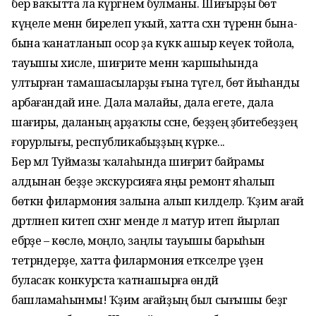
бер ваҡытта ла күргәнем булманы. Шиғырҙы бөтә
күңеле менән бирелеп уҡый, хатта сәхнә түренән бына-
бына ҡанатланып осор ҙа күккә ашыр кеүек тойола,
тауышы хисле, шиғриәте менән ҡаршыһында
ултырған тамашасыларҙы ғына түгел, бөтә йыһанды
арбағандай ине. Дала малайы, дала егете, дала
шағиры, даланың арҙаҡлы сәсәне, беҙҙең әҙәбиәтебеҙҙең
ғорурлығы, республикабыҙҙың күрке...
Бер мәл Туймазы ҡалаһында шиғриәт байрамы
алдынан беҙҙе экскурсияға яңы ремонт яһалып
бөткән филармония залына алып килделәр. Ҡәҙим ағай
дәртләнеп китеп сәхнәгә менде лә матур итеп йырлап
ебәрҙе – көслө, моңло, заңлы тауышы барыһын
тетрәндерҙе, хатта филармония етәкселәре үҙен
буласаҡ конкурста ҡатнашырға өндәй
башламаһынмы! Ҡәҙим ағайҙың был сығышы беҙгә