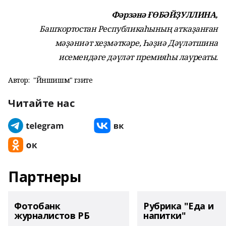
Фәрзәнә ҒӨБӘЙҘУЛЛИНА,
Башҡортостан Республикаһының атҡаҙанған
мәҙәниәт хеҙмәткәре, Һәҙиә Дәүләтшина
исемендәге дәүләт премияһы лауреаты.
Автор:
"Йәншишмә" гәзите
Читайте нас
Партнеры
Фотобанк
Рубрика "Еда и
журналистов РБ
напитки"