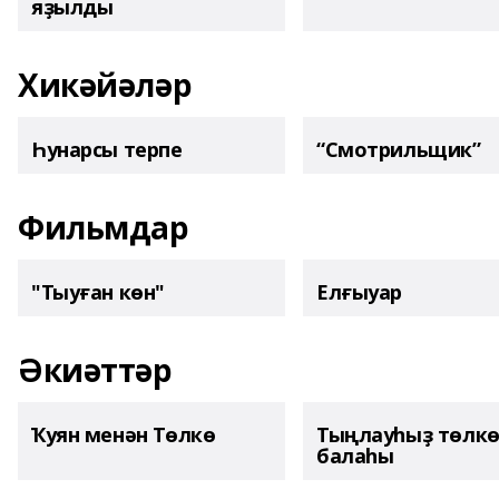
яҙылды
Хикәйәләр
Һунарсы терпе
“Смотрильщик”
Фильмдар
"Тыуған көн"
Елғыуар
Әкиәттәр
Ҡуян менән Төлкө
Тыңлауһыҙ төлк
балаһы