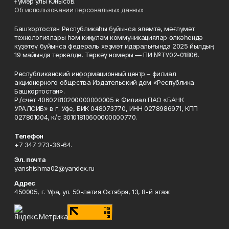
Ғүмәр улы Юнысов.
Об использовании персональных данных
Башҡортостан Республикаһы буйынса элемтә, мәғлүмәт
технологиялары һәм киңкүләм коммуникациялар өлкәһендә
күҙәтеү буйынса федераль хеҙмәт идаралығында 2025 йылдың
19 майында теркәлде. Теркәү номеры — ПИ №ТУ02-01806.
Республиканский информационный центр – филиал
акционерного общества Издательский дом «Республика
Башкортостан».
Р./счёт 40602810200000000005 в Филиал ПАО «БАНК
УРАЛСИБ» в г. Уфе, БИК 048073770, ИНН 0278986971, КПП
027801004, к/с 30101810600000000770.
Телефон
+7 347 273-36-64.
Эл. почта
yanshishma02@yandex.ru
Адрес
450005, г. Уфа, ул. 50-летия Октября, 13, 8-й этаж