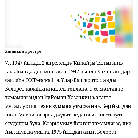
Хазанкин дәрестәре
Ул 1947 йылдың 2 апрелендә Ҡытайҙың Тяньцзинь
ҡалаһында донъяға килә. 1947 йылда Хазанкиндар
ғаиләһе СССР-ға ҡайта. Улар Башҡортостандың
Белорет ҡалаһына килеп төпләнә. 1-се мәктәпте
тамамлағандан һуң Роман Хазанкин ҡаланың
металлургия техникумына уҡырға инә. Бер йылдан
инде Магнитогорск дәүләт педагогия институты
студенты була. Юғары уҡыу йортон тамамлағас, ике
йыл шунда уҡыта. 1975 йылдан алып Белорет