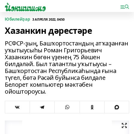
Юбилейҙар
3 АПРЕЛЯ 2022, 04:50
Хазанкин дәрестәре
РСФСР-ҙың, Башҡортостандың атҡаҙанған
уҡытыусыһы Роман Григорьевич
Хазанкин бөгөн үҙенең 75 йәшен
билдәләй. Был талантлы уҡытыусы –
Башҡортостан Республикаһында ғына
түгел, бөтә Рәсәй буйынса билдәле
Белорет компьютер мәктәбен
ойоштороусы.