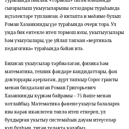
тураһында һөйләй. «Тормош» тигән өлөшөндә
сығарылыш уҡыусыларының остаздары тураһында
иҫтәлектәре тупланған. Ә китапта иң мөһиме булып
Роман Хазанкиндың үҙе тураһында очерк тора. Ул
унда бик ентекле итеп тормош юлы, уҡытыусылары
һәм уҡыусылары, үҙе уйлап тапҡан «вертикаль
педагогика» тураһында бәйән итә.
Бихисап уҡыусылар тәрбиәләгән, физика һәм
математика, техник фәндәре кандидаттары, фән
докторҙары әҙерләгән, дүрт тапҡыр Сорос гранты
менән билдәләнгән Роман Григорьевич
Хазанкинды күркәм байрамы – 75 йәше менән
ҡотлайбыҙ. Математика фәненең уҡыусы балаларға
ниңә кәрәк икәнлеген төплө итеп еткереп, ул
булдырған уҡытыу системаһын дауам итеүселәр
күп булһын, тигән теләктә ҡалабыҙ.