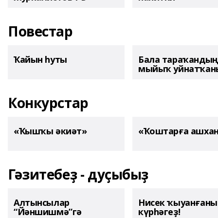
Повестар
Ҡайын һуты
Бала тараҡанды
мыйыҡ уйнатҡаны
Конкурстар
«Ҡышҡы әкиәт»
«Ҡоштарға ашха
Гәзитебеҙ - дуҫыбыҙ
Алтынсылар
Нисек ҡыуанған
“Йәншишмә”гә
күрһәгеҙ!