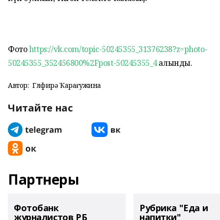
Фото
https://vk.com/topic-50245355_31376238?z=photo-
50245355_352456800%2Fpost-50245355_4
алынды.
Автор:
Гөлфирә Ҡарағужина
Читайте нас
Партнеры
Фотобанк
Рубрика "Еда и
журналистов РБ
напитки"