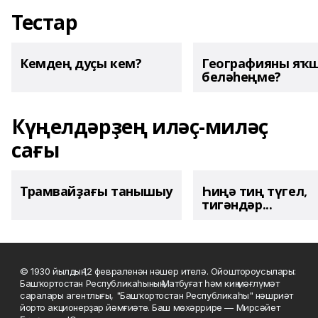
Тестар
Кемдең дуҫы кем?
Географияны яҡ
беләһеңме?
Күңелдәрҙең иләҫ-миләҫ
сағы
Трамвайҙағы танышыу
Һиңә тиң түгел,
тигәндәр...
© 1930 йылдың 12 февраленән нәшер ителә. Ойоштороусылары:
Башҡортостан Республикаһының Матбуғат һәм киң мәғлүмәт
саралары агентлығы, "Башҡортостан Республикаһы" нәшриәт
йорто акционерҙар йәмғиәте. Баш мөхәррире — Мирсәйет