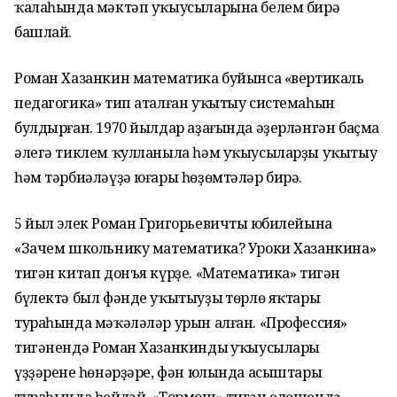
ҡалаһында мәктәп уҡыусыларына белем бирә
башлай.
Роман Хазанкин математика буйынса «вертикаль
педагогика» тип аталған уҡытыу системаһын
булдырған. 1970 йылдар аҙағында әҙерләнгән баҫма
әлегә тиклем ҡулланыла һәм уҡыусыларҙы уҡытыу
һәм тәрбиәләүҙә юғары һөҙөмтәләр бирә.
5 йыл элек Роман Григорьевичтың юбилейына
«Зачем школьнику математика? Уроки Хазанкина»
тигән китап донъя күрҙе. «Математика» тигән
бүлектә был фәнде уҡытыуҙың төрлө яҡтары
тураһында мәҡәләләр урын алған. «Профессия»
тигәнендә Роман Хазанкиндың уҡыусылары
үҙҙәренең һөнәрҙәре, фән юлында асыштары