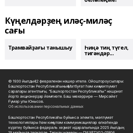
Күңелдәрҙең иләҫ-миләҫ
сағы
Трамвайҙағы танышыу
Һиңә тиң түгел,
тигәндәр...
© 1930 йылдың 12 февраленән нәшер ителә. Ойоштороусылары:
Башҡортостан Республикаһының Матбуғат һәм киң мәғлүмәт
саралары агентлығы, "Башҡортостан Республикаһы" нәшриәт
йорто акционерҙар йәмғиәте. Баш мөхәррире — Мирсәйет
Ғүмәр улы Юнысов.
Об использовании персональных данных
Башҡортостан Республикаһы буйынса элемтә, мәғлүмәт
технологиялары һәм киңкүләм коммуникациялар өлкәһендә
күҙәтеү буйынса федераль хеҙмәт идаралығында 2025 йылдың
19 майында теркәлде. Теркәү номеры — ПИ №ТУ02-01806.