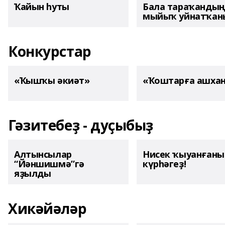
Ҡайын һуты
Бала тараҡанды
мыйыҡ уйнатҡаны
Конкурстар
«Ҡышҡы әкиәт»
«Ҡоштарға ашха
Гәзитебеҙ - дуҫыбыҙ
Алтынсылар
Нисек ҡыуанған
“Йәншишмә”гә
күрһәгеҙ!
яҙылды
Хикәйәләр