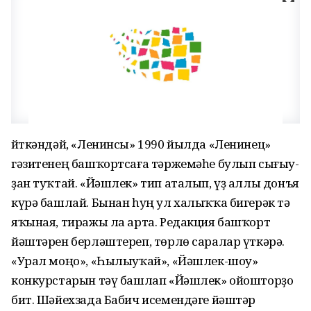
Әйткәндәй, «Ленинсы» 1990 йылда «Ленинец»
гәзитенең башҡортсаға тәржемәһе булып сығыу­
ҙан туҡтай. «Йәшлек» тип аталып, үҙ аллы донъя
күрә башлай. Бынан һуң ул халыҡҡа бигерәк тә
яҡыная, тиражы ла арта. Редакция баш­ҡорт
йәштәрен берләштереп, төрлө саралар үткәрә.
«Урал моңо», «Һылыуҡай», «Йәшлек-шоу»
конкурстарын тәү башлап «Йәшлек» ойошторҙо
бит. Шәйехзада Бабич исемендәге йәштәр