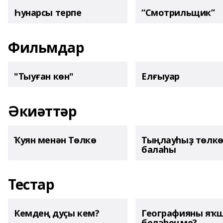
Һунарсы терпе
“Смотрильщик”
Фильмдар
"Тыуған көн"
Елғыуар
Әкиәттәр
Ҡуян менән Төлкө
Тыңлауһыҙ төлк
балаһы
Тестар
Кемдең дуҫы кем?
Географияны яҡ
беләһеңме?