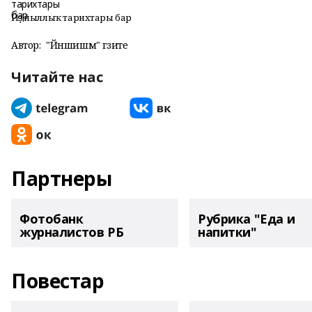
Йөҙ йыллыҡ тарихтары бар
Автор:
"Йәншишмә" гәзите
Читайте нас
Партнеры
Фотобанк
Рубрика "Еда и
журналистов РБ
напитки"
Повестар