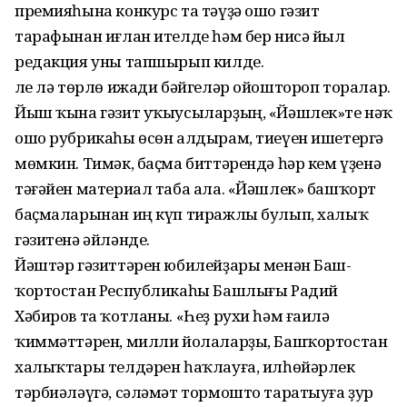
премияһына конкурс та тәүҙә ошо гәзит
тарафынан иғлан ителде һәм бер нисә йыл
редакция уны тапшырып килде.
Әле лә төрлө ижади бәйгеләр ойоштороп торалар.
Йыш ҡына гәзит уҡыусыларҙың, «Йәшлек»те нәҡ
ошо рубрикаһы өсөн алдырам, тиеүен ишетергә
мөмкин. Тимәк, баҫма биттәрендә һәр кем үҙенә
тәғәйен материал таба ала. «Йәшлек» башҡорт
баҫмаларынан иң күп тиражлы булып, халыҡ
гәзитенә әйләнде.
Йәштәр гәзиттәрен юбилейҙары менән Баш­
ҡортостан Республикаһы Башлығы Радий
Хәбиров та ҡотланы. «Һеҙ рухи һәм ғаилә
ҡиммәттәрен, милли йолаларҙы, Башҡортостан
халыҡтары телдәрен һаҡлауға, илһөйәрлек
тәрбиәләүгә, сәләмәт тормошто таратыуға ҙур