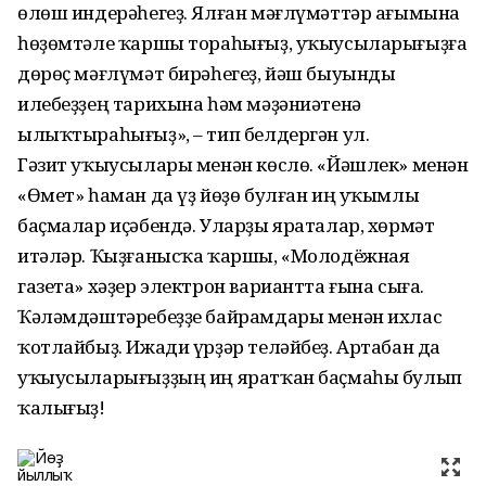
өлөш индерәһегеҙ. Ялған мәғлүмәттәр ағымына
һөҙөмтәле ҡаршы тораһығыҙ, уҡыусыларығыҙға
дөрөҫ мәғлүмәт бирәһегеҙ, йәш быуынды
илебеҙҙең тарихына һәм мәҙәниәтенә
ылыҡтыраһығыҙ», – тип белдергән ул.
Гәзит уҡыусылары менән көслө. «Йәшлек» менән
«Өмет» һаман да үҙ йөҙө булған иң уҡымлы
баҫмалар иҫәбендә. Уларҙы яраталар, хөрмәт
итәләр. Ҡыҙғанысҡа ҡаршы, «Молодёжная
газета» хәҙер электрон вариантта ғына сыға.
Ҡәләмдәштәребеҙҙе байрамдары менән ихлас
ҡотлайбыҙ. Ижади үрҙәр теләйбеҙ. Артабан да
уҡыусыларығыҙҙың иң яратҡан баҫмаһы булып
ҡалығыҙ!