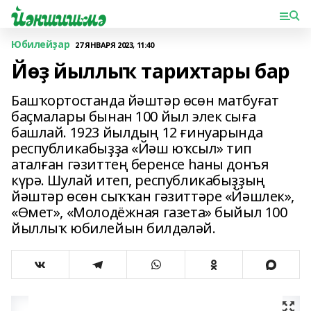
Юбилейҙар
27 ЯНВАРЯ 2023, 11:40
Йөҙ йыллыҡ тарихтары бар
Башҡортостанда йәштәр өсөн матбуғат
баҫмалары бынан 100 йыл элек сыға
башлай. 1923 йылдың 12 ғинуарында
республикабыҙҙа «Йәш юҡсыл» тип
аталған гәзиттең беренсе һаны донъя
күрә. Шулай итеп, республикабыҙҙың
йәштәр өсөн сыҡҡан гәзиттәре «Йәшлек»,
«Өмет», «Молодёжная газета» быйыл 100
йыллыҡ юбилейын билдәләй.