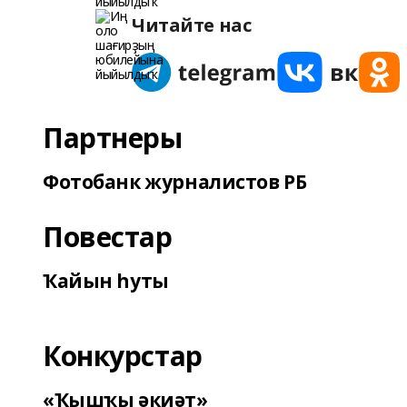
Читайте нас
Партнеры
Фотобанк журналистов РБ
Повестар
Ҡайын һуты
Конкурстар
«Ҡышҡы әкиәт»