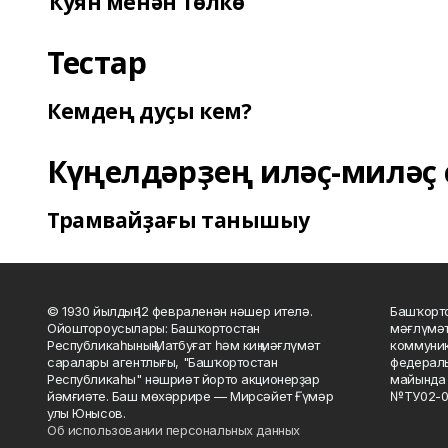
Ҡуян менән Төлкө
Тестар
Кемдең дуҫы кем?
Күңелдәрҙең иләҫ-миләҫ 
Трамвайҙағы танышыу
© 1930 йылдың 12 февраленән нәшер ителә.
Башҡорто
Ойоштороусылары: Башҡортостан
мәғлүмәт
Республикаһының Матбуғат һәм киң мәғлүмәт
коммуник
саралары агентлығы, "Башҡортостан
федераль
Республикаһы" нәшриәт йорто акционерҙар
майында 
йәмғиәте. Баш мөхәррире — Мирсәйет Ғүмәр
№ТУ02-0
улы Юнысов.
Об использовании персональных данных