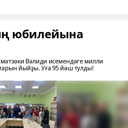
ың юбилейына
мәтзәки Вәлиди исемендәге милли
арын йыйҙы. Уға 95 йәш тулды!