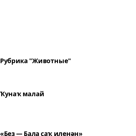
Рубрика "Животные"
Ҡунаҡ малай
«Беҙ — Бала саҡ иленән»