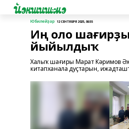
Юбилейҙар
12 СЕНТЯБРЯ 2025, 06:55
Иң оло шағирҙ
йыйылдыҡ
Халыҡ шағиры Марат Кәримов Әх
китапханала дуҫтарын, ижадташт