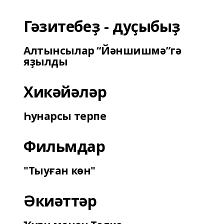
Гәзитебеҙ - дуҫыбыҙ
Алтынсылар “Йәншишмә”гә
яҙылды
Хикәйәләр
Һунарсы терпе
Фильмдар
"Тыуған көн"
Әкиәттәр