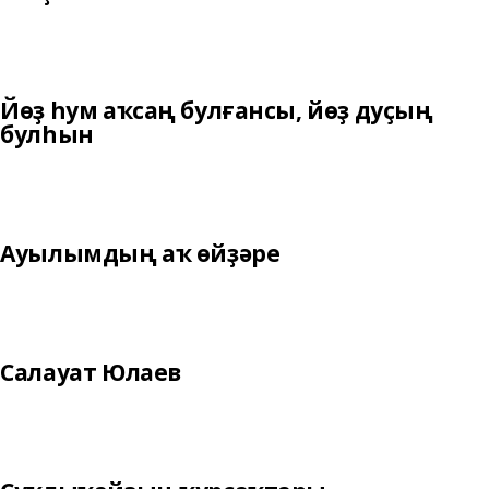
Йөҙ һум аҡсаң булғансы, йөҙ дуҫың
булһын
Ауылымдың аҡ өйҙәре
Салауат Юлаев