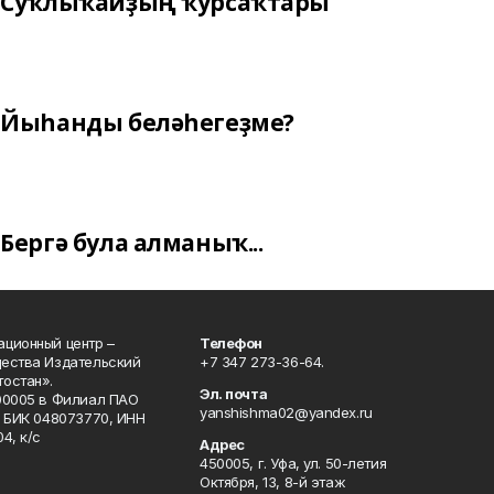
Суҡлыҡайҙың ҡурсаҡтары
Йыһанды беләһегеҙме?
Бергә була алманыҡ...
ционный центр –
Телефон
щества Издательский
+7 347 273-36-64.
остан».
Эл. почта
00005 в Филиал ПАО
yanshishma02@yandex.ru
, БИК 048073770, ИНН
4, к/с
Адрес
450005, г. Уфа, ул. 50-летия
Октября, 13, 8-й этаж