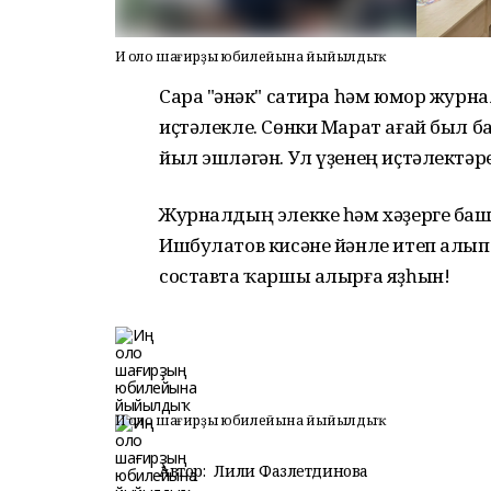
Иң оло шағирҙың юбилейына йыйылдыҡ
Сара "Һәнәк" сатира һәм юмор журн
иҫтәлекле. Сөнки Марат ағай был б
йыл эшләгән. Ул үҙенең иҫтәлектә
Журналдың элекке һәм хәҙерге баш
Ишбулатов кисәне йәнле итеп алып
составта ҡаршы алырға яҙһын!
Иң оло шағирҙың юбилейына йыйылдыҡ
Автор:
Лилиә Фазлетдинова