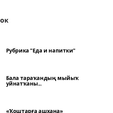
Рубрика "Еда и напитки"
Бала тараҡандың мыйыҡ
уйнатҡаны...
«Ҡоштарға ашхана»