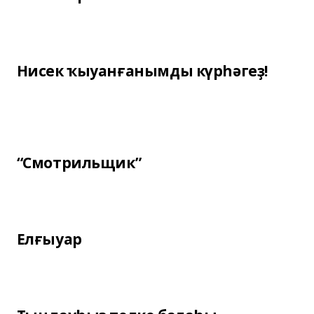
Нисек ҡыуанғанымды күрһәгеҙ!
“Смотрильщик”
Елғыуар