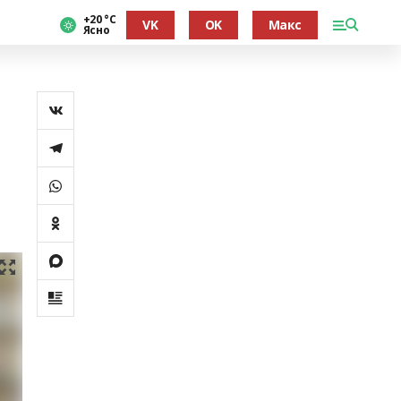
+20 °С
VK
OK
Макс
Ясно