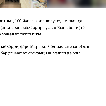
алының 100 йәше алдынан үтеүе менән дә
аҫмала баш мөхәррир булып ҡына өс тиҫтә
ре менән уртаҡлашты.
 мөхәррирҙәре Марсель Сәлимов менән Илгиз
 барҙы. Марат ағайҙың 100 йәшен дә ошо