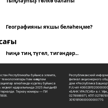
Тыңлауһыҙ төлкө балаһы
Географияны яҡшы беләһеңме?
сағы
Һиңә тиң түгел, тигәндәр...
стан Республикаһы буйынса элемтә,
Республиканский информа
 технологиялары һәм киңкүләм
филиал акционерного об
ациялар өлкәһендә күҙәтеү буйынса
дом «Республика Башкорт
 хеҙмәт идаралығында 2025 йылдың 19
Р./счёт 406028102000000
теркәлде. Теркәү номеры — ПИ
«БАНК УРАЛСИБ» в г. Уфе
1806.
0278986971, КПП 02780100
30101810600000000770.