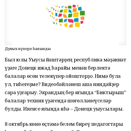
Дуҫлыҡ күпере һалынды
Был юлы Уҡыусы йәштәрҙең республика мәҙәниәт
үҙәге Донецк ижад һарайы менән берлектә
балалар өсөн телекүпер ойошторҙо. Нимә була
ул, тиһегеҙме? Видеобәйләнеш аша ниндәйҙер
сара уҙғарыу. Экрандың бер яғында “Биктырыш”
балалар техник үҙәгендә шөғөлләнеүселәр
булды. Икенсе яғында иһә – Донецк уҡыусылары.
8 октябрь көнө өҫтәмә белем биреү педагогтары