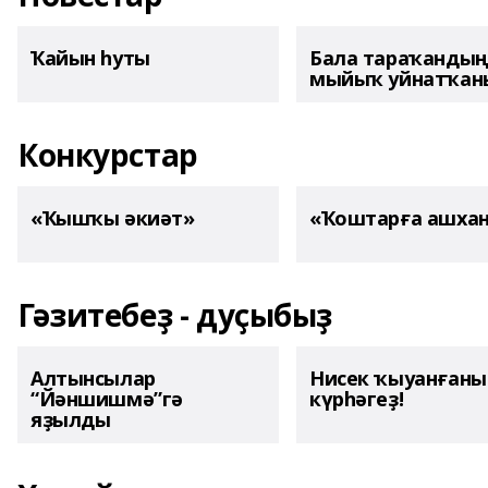
Ҡайын һуты
Бала тараҡанды
мыйыҡ уйнатҡаны
Конкурстар
«Ҡышҡы әкиәт»
«Ҡоштарға ашха
Гәзитебеҙ - дуҫыбыҙ
Алтынсылар
Нисек ҡыуанған
“Йәншишмә”гә
күрһәгеҙ!
яҙылды