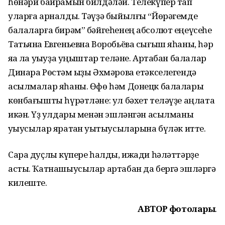
һөнәри байрамын билдәләй. Телекүпер тап
уларға арналды. Тәүҙә быйылғы “Йөрәгемде
балаларға бирәм” бәйгеһенең абсолют еңеүсеһе
Татьяна Евгеньевна Воробьёва сығыш яһаны, һәр
яҡҡа ла уҡыуҙа уңыштар теләне. Артабан балалар
Динара Рөстәм ҡыҙы Әхмәрова етәкселегендә
асылмалар яһаны. Өфө һәм Донецк балалары
көнбағышты һүрәтләне: ул бәхет теләүҙе аңлата
икән. Үҙ ҡулдары менән эшләнгән асылманы
уҡыусылар яратҡан уҡытыусыларына бүләк итте.
Сара дуҫлыҡ күпере һалды, ижади һәләттәрҙе
асты. Ҡатнашыусылар артабан да бергә эшләргә
килеште.
АВТОР фотолары
.