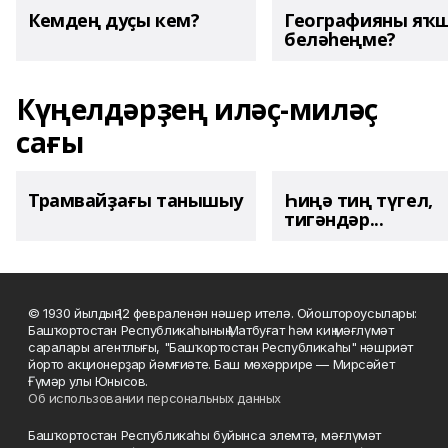
Кемдең дуҫы кем?
Географияны яҡ
беләһеңме?
Күңелдәрҙең иләҫ-миләҫ
сағы
Трамвайҙағы танышыу
Һиңә тиң түгел,
тигәндәр...
© 1930 йылдың 12 февраленән нәшер ителә. Ойоштороусылары:
Башҡортостан Республикаһының Матбуғат һәм киң мәғлүмәт
саралары агентлығы, "Башҡортостан Республикаһы" нәшриәт
йорто акционерҙар йәмғиәте. Баш мөхәррире — Мирсәйет
Ғүмәр улы Юнысов.
Об использовании персональных данных
Башҡортостан Республикаһы буйынса элемтә, мәғлүмәт