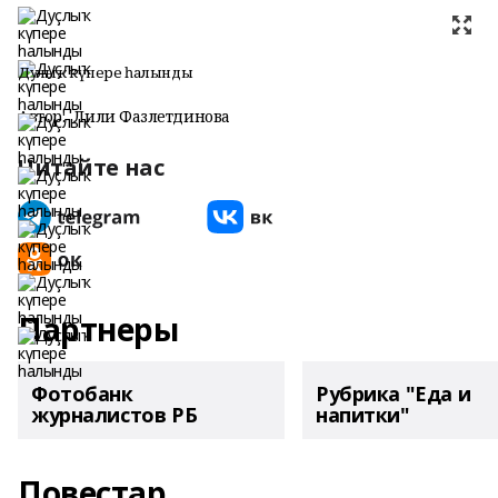
Дуҫлыҡ күпере һалынды
Автор:
Лилиә Фазлетдинова
Читайте нас
Партнеры
Фотобанк
Рубрика "Еда и
журналистов РБ
напитки"
Повестар