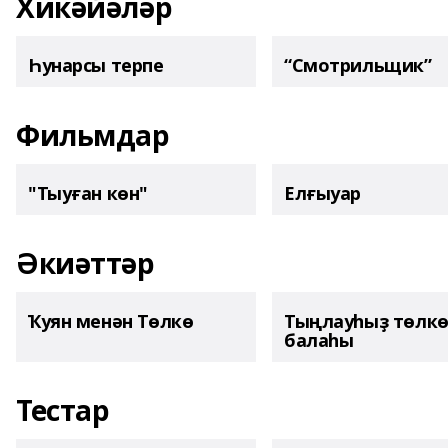
Хикәйәләр
Һунарсы терпе
“Смотрильщик”
Фильмдар
"Тыуған көн"
Елғыуар
Әкиәттәр
Ҡуян менән Төлкө
Тыңлауһыҙ төлк
балаһы
Тестар