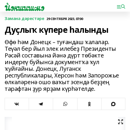
Замана дәрестәре
29 СЕНТЯБРЯ 2023, 07:00
Дуҫлыҡ күпере һалынды
Өфө һәм Донецк – туғандаш ҡалалар.
Теүәл бер йыл элек илебеҙ Президенты
Рәсәй составына йәнә дүрт төбәкте
индереү буйынса документҡа ҡул
ҡуйғайны. Донецк, Луганск
республикалары, Херсон һәм Запорожье
өлкәләренә ошо ваҡыт эсендә беҙҙең
тарафтан ҙур ярҙам күрһәтелде.