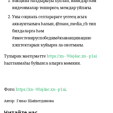
Вакцина һалдырыуҙы хуплап, вайндар һәм
видеояҙмалар төшөрөгөҙ, мемдар уйлағыҙ.
Уны социаль селтәрҙәрҙәге үҙегеҙҙең асыҡ
аккаунтығыҙға һалып, @mass_media_rb тип
билдәләргә һәм
#вместевируспобедим#язавакцинацию
хэштектарын ҡуйырға ла онотмағыҙ.
Тулыраҡ мәғлүмәтте
https://xn--90aj4ac.xn--p1ai
һылтанмаһы буйынса алырға мөмкин.
Фото:
https://xn--90aj4ac.xn--p1ai
.
Автор:
Гөлназ Шәйхетдинова
Читайте нас