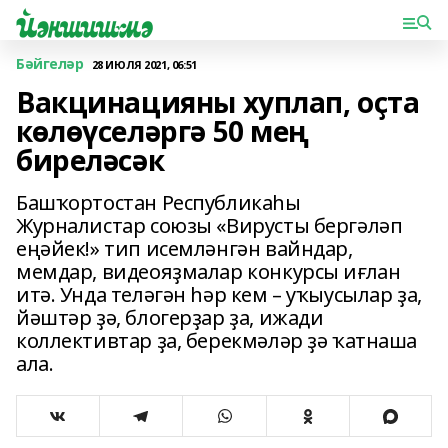
Бәйгеләр
28 ИЮЛЯ 2021, 06:51
Вакцинацияны хуплап, оҫта
көлөүселәргә 50 мең
биреләсәк
Башҡортостан Республикаһы
Журналистар союзы «Вирусты бергәләп
еңәйек!» тип исемләнгән вайндар,
мемдар, видеояҙмалар конкурсы иғлан
итә. Унда теләгән һәр кем – уҡыусылар ҙа,
йәштәр ҙә, блогерҙар ҙа, ижади
коллективтар ҙа, берекмәләр ҙә ҡатнаша
ала.