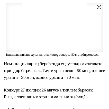
Вакцинацияны хуплап, оҫта көлөүселәргә 50 мең биреләсәк
Номинацияларҙың береһендә еңеүселәргә аҡсалата
приздар биреләсәк. Тәүге урын өсөн – 50 мең, икенсе
урынға – 30 мең, өсөнсө урынға – 20 мең.
Конкурс 27 июлдән 26 авгусҡа тиклем барасаҡ.
Бында ҡатнашыу өсөн нимә эшләргә һуң?