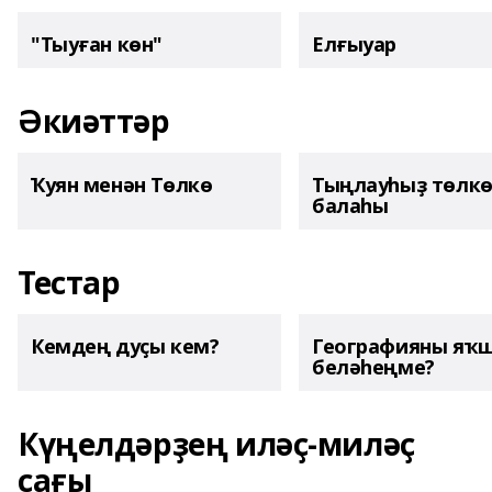
"Тыуған көн"
Елғыуар
Әкиәттәр
Ҡуян менән Төлкө
Тыңлауһыҙ төлк
балаһы
Тестар
Кемдең дуҫы кем?
Географияны яҡ
беләһеңме?
Күңелдәрҙең иләҫ-миләҫ
сағы