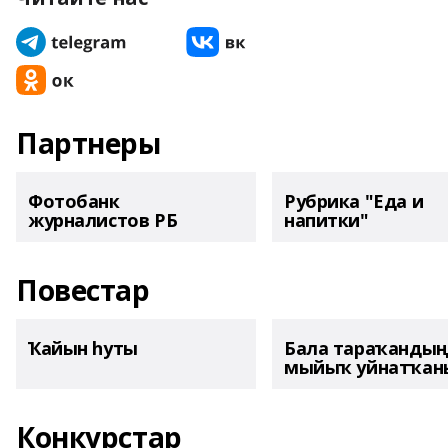
Партнеры
Фотобанк
Рубрика "Еда и
журналистов РБ
напитки"
Повестар
Ҡайын һуты
Бала тараҡанды
мыйыҡ уйнатҡаны
Конкурстар