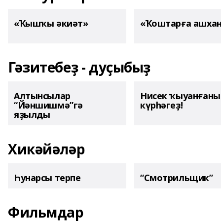
«Ҡышҡы әкиәт»
«Ҡоштарға ашха
Гәзитебеҙ - дуҫыбыҙ
Алтынсылар
Нисек ҡыуанған
“Йәншишмә”гә
күрһәгеҙ!
яҙылды
Хикәйәләр
Һунарсы терпе
“Смотрильщик”
Фильмдар