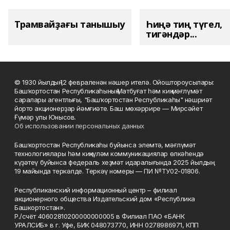
Трамвайҙағы танышыу
Һиңә тиң түгел,
тигәндәр...
© 1930 йылдың 12 февраленән нәшер ителә. Ойоштороусылары:
Башҡортостан Республикаһының Матбуғат һәм киң мәғлүмәт
саралары агентлығы, "Башҡортостан Республикаһы" нәшриәт
йорто акционерҙар йәмғиәте. Баш мөхәррире — Мирсәйет
Ғүмәр улы Юнысов.
Об использовании персональных данных
Башҡортостан Республикаһы буйынса элемтә, мәғлүмәт
технологиялары һәм киңкүләм коммуникациялар өлкәһендә
күҙәтеү буйынса федераль хеҙмәт идаралығында 2025 йылдың
19 майында теркәлде. Теркәү номеры — ПИ №ТУ02-01806.
Республиканский информационный центр – филиал
акционерного общества Издательский дом «Республика
Башкортостан».
Р./счёт 40602810200000000005 в Филиал ПАО «БАНК
УРАЛСИБ» в г. Уфе, БИК 048073770, ИНН 0278986971, КПП