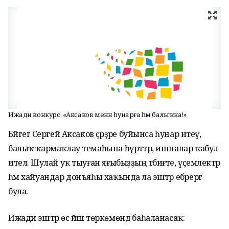
Ижади конкурс: «Аксаков менән һунарға һәм балыҡҡа!»
Бәйгегә Сергей Аксаков әҫәрҙәре буйынса һунар итеү,
балыҡ ҡармаҡлау темаһына һүрәттәр, иншалар ҡабул
ителә. Шулай уҡ тыуған яғыбыҙҙың тәбиғәте, үҫемлектәр
һәм хайуандар донъяһы хаҡында ла эштәр ебәрергә
була.
Ижади эштәр өс йәш төркөмөндә баһаланасаҡ: