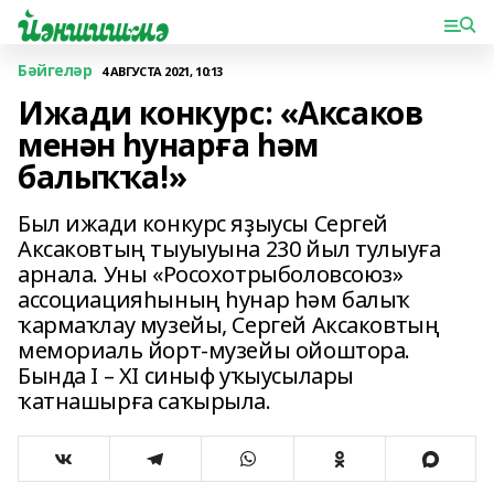
Бәйгеләр
4 АВГУСТА 2021, 10:13
Ижади конкурс: «Аксаков
менән һунарға һәм
балыҡҡа!»
Был ижади конкурс яҙыусы Сергей
Аксаковтың тыуыуына 230 йыл тулыуға
арнала. Уны «Росохотрыболовсоюз»
ассоциацияһының һунар һәм балыҡ
ҡармаҡлау музейы, Сергей Аксаковтың
мемориаль йорт-музейы ойоштора.
Бында I – XI синыф уҡыусылары
ҡатнашырға саҡырыла.