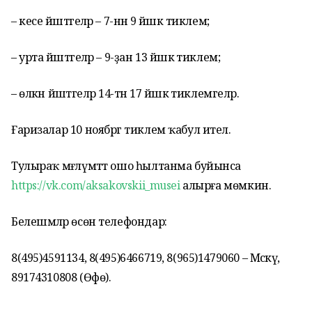
– кесе йәштәгеләр – 7-нән 9 йәшкә тиклем;
– урта йәштәгеләр – 9-ҙан 13 йәшкә тиклем;
– өлкән йәштәгеләр 14-тән 17 йәшкә тиклемгеләр.
Ғаризалар 10 ноябргә тиклем ҡабул ителә.
Тулыраҡ мәғлүмәтт ошо һылтанма буйынса
https://vk.com/aksakovskii_musei
алырға мөмкин.
Белешмәләр өсөн телефондар:
8(495)4591134, 8(495)6466719, 8(965)1479060 – Мәскәү,
89174310808 (Өфө).