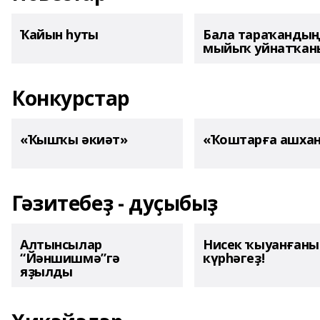
Ҡайын һуты
Бала тараҡанды
мыйыҡ уйнатҡаны
Конкурстар
«Ҡышҡы әкиәт»
«Ҡоштарға ашха
Гәзитебеҙ - дуҫыбыҙ
Алтынсылар
Нисек ҡыуанған
“Йәншишмә”гә
күрһәгеҙ!
яҙылды