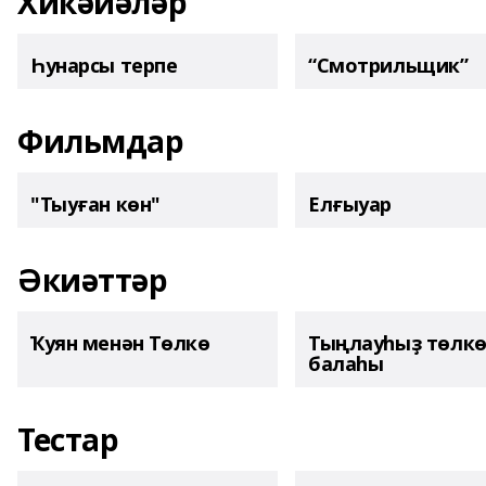
Хикәйәләр
Һунарсы терпе
“Смотрильщик”
Фильмдар
"Тыуған көн"
Елғыуар
Әкиәттәр
Ҡуян менән Төлкө
Тыңлауһыҙ төлк
балаһы
Тестар