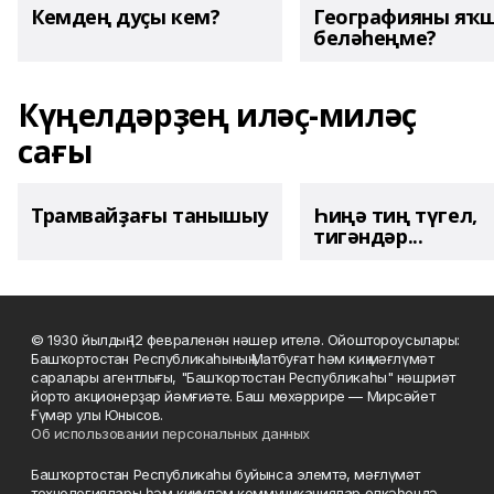
Кемдең дуҫы кем?
Географияны яҡ
беләһеңме?
Күңелдәрҙең иләҫ-миләҫ
сағы
Трамвайҙағы танышыу
Һиңә тиң түгел,
тигәндәр...
© 1930 йылдың 12 февраленән нәшер ителә. Ойоштороусылары:
Башҡортостан Республикаһының Матбуғат һәм киң мәғлүмәт
саралары агентлығы, "Башҡортостан Республикаһы" нәшриәт
йорто акционерҙар йәмғиәте. Баш мөхәррире — Мирсәйет
Ғүмәр улы Юнысов.
Об использовании персональных данных
Башҡортостан Республикаһы буйынса элемтә, мәғлүмәт
технологиялары һәм киңкүләм коммуникациялар өлкәһендә