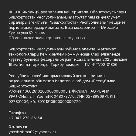
© 1930 йылдың 12 февраленән нәшер ителә. Ойоштороусылары:
Башҡортостан Республикаһының Матбуғат һәм киң мәғлүмәт
саралары агентлығы, "Башҡортостан Республикаһы" нәшриәт
йорто акционерҙар йәмғиәте. Баш мөхәррире — Мирсәйет
Ғүмәр улы Юнысов.
Об использовании персональных данных
Башҡортостан Республикаһы буйынса элемтә, мәғлүмәт
технологиялары һәм киңкүләм коммуникациялар өлкәһендә
күҙәтеү буйынса федераль хеҙмәт идаралығында 2025 йылдың
19 майында теркәлде. Теркәү номеры — ПИ №ТУ02-01806.
Республиканский информационный центр – филиал
акционерного общества Издательский дом «Республика
Башкортостан».
Р./счёт 40602810200000000005 в Филиал ПАО «БАНК
УРАЛСИБ» в г. Уфе, БИК 048073770, ИНН 0278986971, КПП
027801004, к/с 30101810600000000770.
Телефон
+7 347 273-36-64.
Эл. почта
yanshishma02@yandex.ru