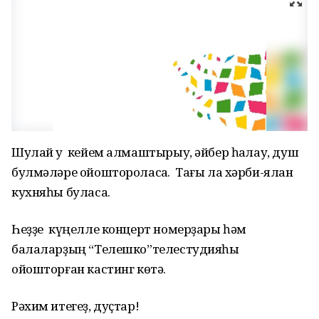
Шулай уҡ кейем алмаштырыу, әйбер һаҡлау, душ
булмәләре ойоштороласаҡ. Тағы ла хәрби-ялан
кухняһы буласаҡ.
Һеҙҙе күңелле концерт номерҙары һәм
балаларҙың “Телешко”телестудияһы
ойошторған кастинг көтә.
Рәхим итегеҙ, дуҫтар!