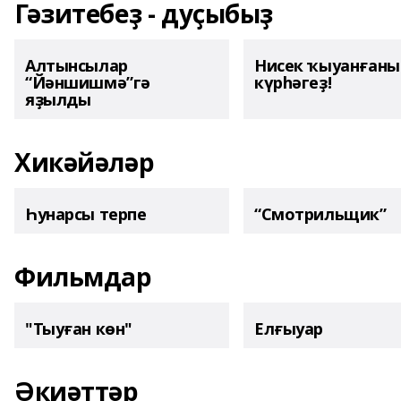
Гәзитебеҙ - дуҫыбыҙ
Алтынсылар
Нисек ҡыуанған
“Йәншишмә”гә
күрһәгеҙ!
яҙылды
Хикәйәләр
Һунарсы терпе
“Смотрильщик”
Фильмдар
"Тыуған көн"
Елғыуар
Әкиәттәр