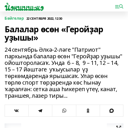
Бәйгеләр
22 СЕНТЯБРЯ 2022, 12:30
Балалар өсөн «Геройҙар
уҙышы»
24 сентябрь Әлкә-2-ләге "Патриот"
паркында балалар өсөн "Геройҙар уҙышы"
ойоштороласаҡ. Унда 6 – 8, 9 – 11, 12 – 14,
15 – 17 йәштәге уҡыусылар үҙ
төркөмдәрендә ярышасаҡ. Улар өсөн
төрлө спорт төрҙәрендә көс һынау
ҡаралған: сетка аша һикереп үтеү, канат,
траншея, лазер тиры...