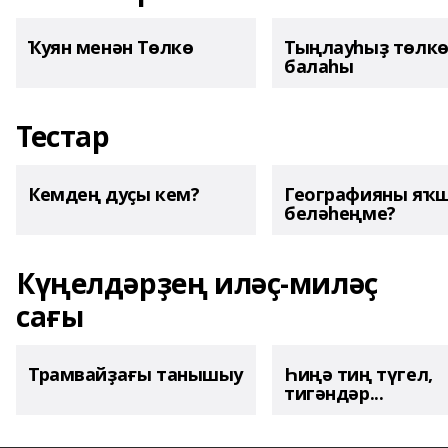
Ҡуян менән Төлкө
Тыңлауһыҙ төлк
балаһы
Тестар
Кемдең дуҫы кем?
Географияны яҡ
беләһеңме?
Күңелдәрҙең иләҫ-миләҫ
сағы
Трамвайҙағы танышыу
Һиңә тиң түгел,
тигәндәр...