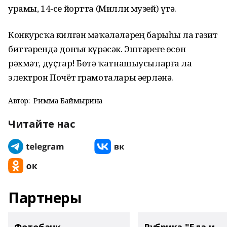
урамы, 14-се йортта (Милли музей) үтә.
Конкурсҡа килгән мәҡәләләрҙең барыһы ла гәзит
биттәрендә донъя күрәсәк. Эштәрегеҙ өсөн
рәхмәт, дуҫтар! Бөтә ҡатнашыусыларға ла
электрон Почёт грамоталары әҙерләнә.
Автор:
Римма Баймырҙина
Читайте нас
Партнеры