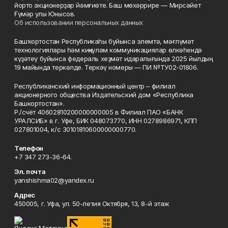
йорто акционерҙар йәмғиәте. Баш мөхәррире — Мирсәйет
Ғүмәр улы Юнысов.
Об использовании персональных данных
Башҡортостан Республикаһы буйынса элемтә, мәғлүмәт
технологиялары һәм киңкүләм коммуникациялар өлкәһендә
күҙәтеү буйынса федераль хеҙмәт идаралығында 2025 йылдың
19 майында теркәлде. Теркәү номеры — ПИ №ТУ02-01806.
Республиканский информационный центр – филиал
акционерного общества Издательский дом «Республика
Башкортостан».
Р./счёт 40602810200000000005 в Филиал ПАО «БАНК
УРАЛСИБ» в г. Уфе, БИК 048073770, ИНН 0278986971, КПП
027801004, к/с 30101810600000000770.
Телефон
+7 347 273-36-64.
Эл. почта
yanshishma02@yandex.ru
Адрес
450005, г. Уфа, ул. 50-летия Октября, 13, 8-й этаж