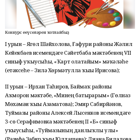
Конкурс еңеүселәрен ҡотлайбыҙ
I урын – Яҙгөл Шәйхолова, Ғафури районы Жәлил
Кейекбаев исемендәге Сәйетбаба мәктәбенең VII
синыф уҡыусыһы, «Ҡарт олатайым» мәҡәләһе
(етәксеһе – Зилә Хөрмәтулла ҡыҙы Иҙрисова);
II урын – Ирхан Таһиров, Баймаҡ районы
Аҡморон мәктәбе, «Минең батырҙарым» (Гөлназ
Мөхәмәҙи ҡыҙы Азаматова); Эмир Сабирйәнов,
Туймазы районы Алексей Лысенков исемендәге
3-сө Серафимовка мәктәбенең II «Б» синыф
уҡыусыһы, «Туймазының данлыҡлы улы»
(Рәзифә Зәбир ҡыҙы Юлдашева); Диана Билалова,