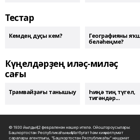
Тестар
Кемдең дуҫы кем?
Географияны яҡ
беләһеңме?
Күңелдәрҙең иләҫ-миләҫ
сағы
Трамвайҙағы танышыу
Һиңә тиң түгел,
тигәндәр...
© 1930 йылдың 12 февраленән нәшер ителә. Ойоштороусылары:
Башҡортостан Республикаһының Матбуғат һәм киң мәғлүмәт
саралары агентлығы, "Башҡортостан Республикаһы" нәшриәт