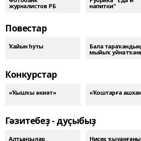
Фотобанк
Рубрика "Еда и
журналистов РБ
напитки"
Повестар
Ҡайын һуты
Бала тараҡанды
мыйыҡ уйнатҡаны
Конкурстар
«Ҡышҡы әкиәт»
«Ҡоштарға ашха
Гәзитебеҙ - дуҫыбыҙ
Алтынсылар
Нисек ҡыуанған