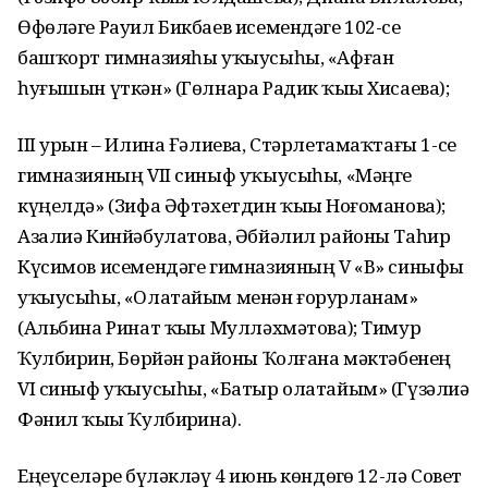
Өфөләге Рауил Бикбаев исемендәге 102-се
башҡорт гимназияһы уҡыусыһы, «Афған
һуғышын үткән» (Гөлнара Радик ҡыҙы Хисаева);
III урын – Илина Ғәлиева, Стәрлетамаҡтағы 1-се
гимназияның VII синыф уҡыусыһы, «Мәңге
күңелдә» (Зифа Әфтәхетдин ҡыҙы Ноғоманова);
Азалиә Кинйәбулатова, Әбйәлил районы Таһир
Күсимов исемендәге гимназияның V «В» синыфы
уҡыусыһы, «Олатайым менән ғорурланам»
(Альбина Ринат ҡыҙы Мулләхмәтова); Тимур
Ҡулбирҙин, Бөрйән районы Ҡолғана мәктәбенең
VI синыф уҡыусыһы, «Батыр олатайым» (Гүзәлиә
Фәнил ҡыҙы Ҡулбирҙина).
Еңеүселәрҙе бүләкләү 4 июнь көндөҙгө 12-лә Совет