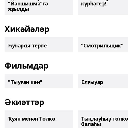
“Йәншишмә”гә
күрһәгеҙ!
яҙылды
Хикәйәләр
Һунарсы терпе
“Смотрильщик”
Фильмдар
"Тыуған көн"
Елғыуар
Әкиәттәр
Ҡуян менән Төлкө
Тыңлауһыҙ төлк
балаһы