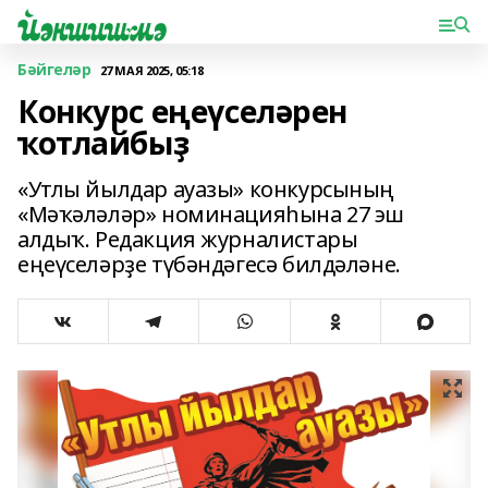
Бәйгеләр
27 МАЯ 2025, 05:18
Конкурс еңеүселәрен
ҡотлайбыҙ
«Утлы йылдар ауазы» конкурсының
«Мәҡәләләр» номинацияһына 27 эш
алдыҡ. Редакция журналистары
еңеүселәрҙе түбәндәгесә билдәләне.