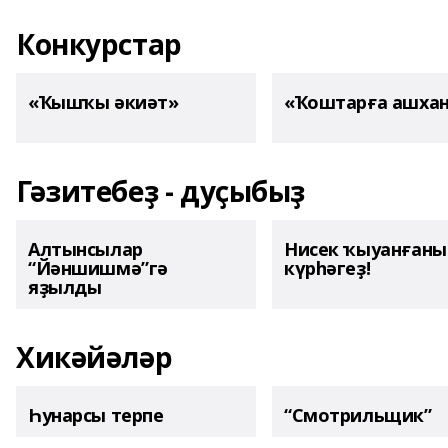
Конкурстар
«Ҡышҡы әкиәт»
«Ҡоштарға ашха
Гәзитебеҙ - дуҫыбыҙ
Алтынсылар
Нисек ҡыуанған
“Йәншишмә”гә
күрһәгеҙ!
яҙылды
Хикәйәләр
Һунарсы терпе
“Смотрильщик”