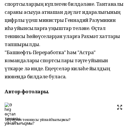
спортсыларҙың күплеген билдәләне. Тантаналы
сараны асыуҙа ҡатнашҡан дәүләт идаралығының
цифрлы үҫеш министры Геннадий Разумикин
иһә уйынсыларға уңыштар теләне. Өҫтәл
теннисы һөйөүселәрҙән уларға Рәхмәт хаттары
тапшырылды.
"Башнефть-Переработка" һәм "Астра"
командалары спортсылары тәүге уйынын
үткәрҙе лә инде. Еңеүселәр киләһе йылдың
июнендә билдәле буласаҡ.
Автор фотолары.
Ә һеҙ өҫтәл теннисы уйнайһығыҙмы?