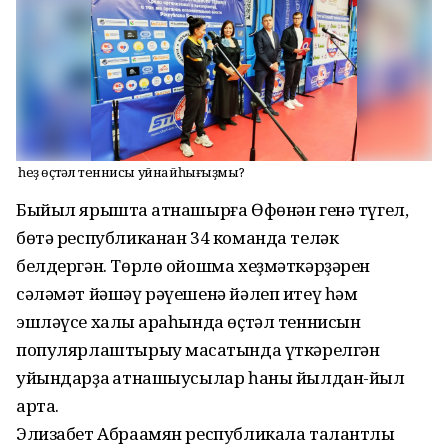
Ә һеҙ өҫтәл теннисы уйнайһығыҙмы?
Быйыл ярышта ҡатнашырға Өфөнән генә түгел,
бөтә республиканан 34 команда теләк
белдергән. Төрлө ойошма хеҙмәткәрҙәрен
сәләмәт йәшәү рәүешенә йәлеп итеү һәм
эшләүсе халыҡ араһында өҫтәл теннисын
популярлаштырыу маҡсатында үткәрелгән
уйындарҙа ҡатнашыусылар һаны йылдан-йыл
арта.
Элизабет Абраамян республикала талантлы