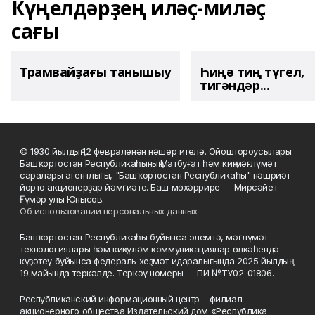
Күңелдәрҙең иләҫ-миләҫ
сағы
Трамвайҙағы танышыу
Һиңә тиң түгел,
тигәндәр...
© 1930 йылдың 12 февраленән нәшер ителә. Ойоштороусылары:
Башҡортостан Республикаһының Матбуғат һәм киң мәғлүмәт
саралары агентлығы, "Башҡортостан Республикаһы" нәшриәт
йорто акционерҙар йәмғиәте. Баш мөхәррире — Мирсәйет
Ғүмәр улы Юнысов.
Об использовании персональных данных
Башҡортостан Республикаһы буйынса элемтә, мәғлүмәт
технологиялары һәм киңкүләм коммуникациялар өлкәһендә
күҙәтеү буйынса федераль хеҙмәт идаралығында 2025 йылдың
19 майында теркәлде. Теркәү номеры — ПИ №ТУ02-01806.
Республиканский информационный центр – филиал
акционерного общества Издательский дом «Республика