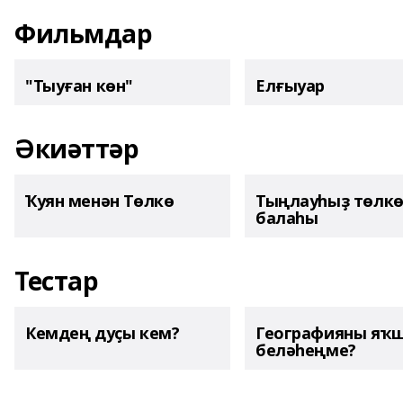
Фильмдар
"Тыуған көн"
Елғыуар
Әкиәттәр
Ҡуян менән Төлкө
Тыңлауһыҙ төлк
балаһы
Тестар
Кемдең дуҫы кем?
Географияны яҡ
беләһеңме?