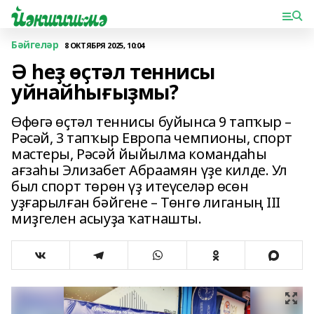
Бәйгеләр
8 ОКТЯБРЯ 2025, 10:04
Ә һеҙ өҫтәл теннисы
уйнайһығыҙмы?
Өфөгә өҫтәл теннисы буйынса 9 тапҡыр –
Рәсәй, 3 тапҡыр Европа чемпионы, спорт
мастеры, Рәсәй йыйылма командаһы
ағзаһы Элизабет Абраамян үҙе килде. Ул
был спорт төрөн үҙ итеүселәр өсөн
уҙғарылған бәйгене – Төнгө лиганың III
миҙгелен асыуҙа ҡатнашты.