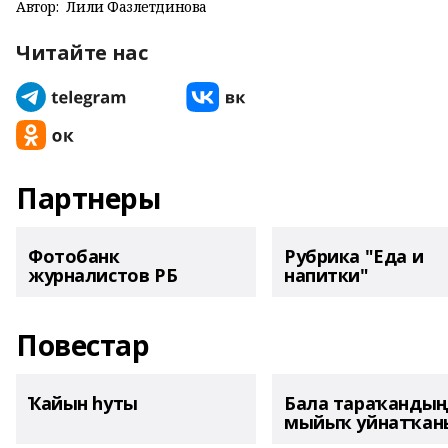
Автор:
Лилиә Фазлетдинова
Читайте нас
Партнеры
Фотобанк
Рубрика "Еда и
журналистов РБ
напитки"
Повестар
Ҡайын һуты
Бала тараҡанды
мыйыҡ уйнатҡаны