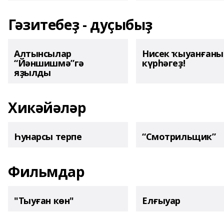
Гәзитебеҙ - дуҫыбыҙ
Алтынсылар
Нисек ҡыуанған
“Йәншишмә”гә
күрһәгеҙ!
яҙылды
Хикәйәләр
Һунарсы терпе
“Смотрильщик”
Фильмдар
"Тыуған көн"
Елғыуар