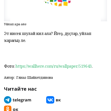
Уйлап ҡара әле
Эт нисек шулай килә ала? Йәгеҙ, дуҫтар, уйлап
ҡарағыҙ әле.
Фото:
https://wallhere.com/ru/wallpaper/519643
.
Автор:
Гөлназ Шәйхетдинова
Читайте нас