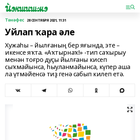
Тәнәфес
28 СЕНТЯБРЯ 2021, 11:31
Уйлап ҡара әле
Хужаһы – йылғаның бер яғында, эте –
икенсе яҡта. «Аҡтырнаҡ!» -тип саҡырыу
менән тоғро дуҫы йылғаны кисеп
сыҡмайынса, һыуланмайынса, күпер аша
ла үтмәйенсә тиҙ генә сабып килеп етә.