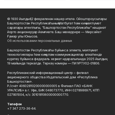
© 1930 йылдың 12 февраленән нәшер ителә. Ойоштороусылары:
Башҡортостан Республикаһының Матбуғат һәм киң мәғлүмәт
саралары агентлығы, "Башҡортостан Республикаһы" нәшриәт
йорто акционерҙар йәмғиәте. Баш мөхәррире — Мирсәйет
Ғүмәр улы Юнысов.
Об использовании персональных данных
Башҡортостан Республикаһы буйынса элемтә, мәғлүмәт
технологиялары һәм киңкүләм коммуникациялар өлкәһендә
күҙәтеү буйынса федераль хеҙмәт идаралығында 2025 йылдың
19 майында теркәлде. Теркәү номеры — ПИ №ТУ02-01806.
Республиканский информационный центр – филиал
акционерного общества Издательский дом «Республика
Башкортостан».
Р./счёт 40602810200000000005 в Филиал ПАО «БАНК
УРАЛСИБ» в г. Уфе, БИК 048073770, ИНН 0278986971, КПП
027801004, к/с 30101810600000000770.
Телефон
+7 347 273-36-64.