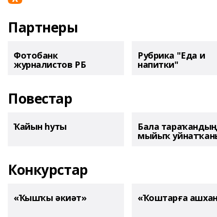
Партнеры
Фотобанк
Рубрика "Еда и
журналистов РБ
напитки"
Повестар
Ҡайын һуты
Бала тараҡанды
мыйыҡ уйнатҡаны
Конкурстар
«Ҡышҡы әкиәт»
«Ҡоштарға ашха