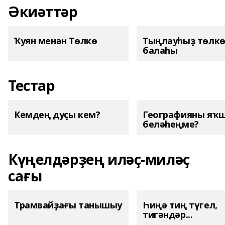
Әкиәттәр
Ҡуян менән Төлкө
Тыңлауһыҙ төлк
балаһы
Тестар
Кемдең дуҫы кем?
Географияны яҡ
беләһеңме?
Күңелдәрҙең иләҫ-миләҫ
сағы
Трамвайҙағы танышыу
Һиңә тиң түгел,
тигәндәр...