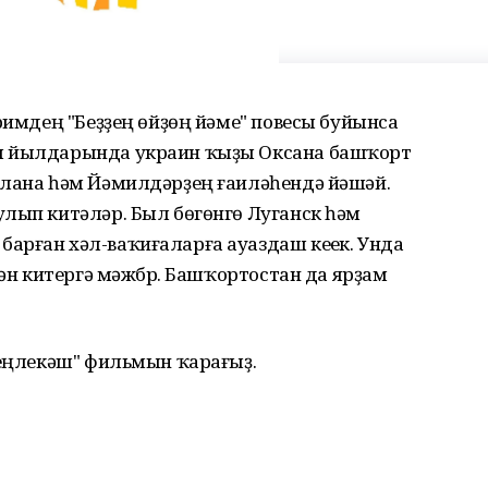
әримдең "Беҙҙең өйҙөң йәме" повесы буйынса
ы йылдарында украин ҡыҙы Оксана башҡорт
ялана һәм Йәмилдәрҙең ғаиләһендә йәшәй.
улып китәләр. Был бөгөнгө Луганск һәм
арған хәл-ваҡиғаларға ауаздаш кеүек. Унда
нән китергә мәжбүр. Башҡортостан да ярҙам
"Һеңлекәш" фильмын ҡарағыҙ.