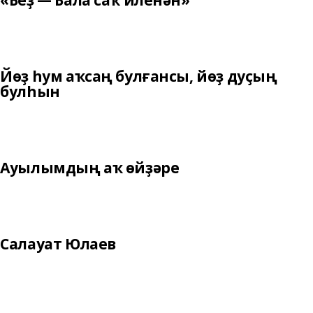
«Беҙ — Бала саҡ иленән»
Йөҙ һум аҡсаң булғансы, йөҙ дуҫың
булһын
Ауылымдың аҡ өйҙәре
Салауат Юлаев