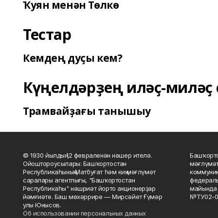
Ҡуян менән Төлкө
Тестар
Кемдең дуҫы кем?
Күңелдәрҙең иләҫ-миләҫ 
Трамвайҙағы танышыу
© 1930 йылдың 12 февраленән нәшер ителә.
Башҡорто
Ойоштороусылары: Башҡортостан
мәғлүмәт
Республикаһының Матбуғат һәм киң мәғлүмәт
коммуник
саралары агентлығы, "Башҡортостан
федераль
Республикаһы" нәшриәт йорто акционерҙар
майында 
йәмғиәте. Баш мөхәррире — Мирсәйет Ғүмәр
№ТУ02-0
улы Юнысов.
Об использовании персональных данных