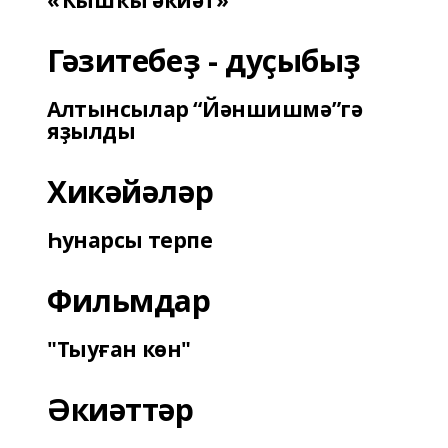
«Ҡышҡы әкиәт»
Гәзитебеҙ - дуҫыбыҙ
Алтынсылар “Йәншишмә”гә
яҙылды
Хикәйәләр
Һунарсы терпе
Фильмдар
"Тыуған көн"
Әкиәттәр