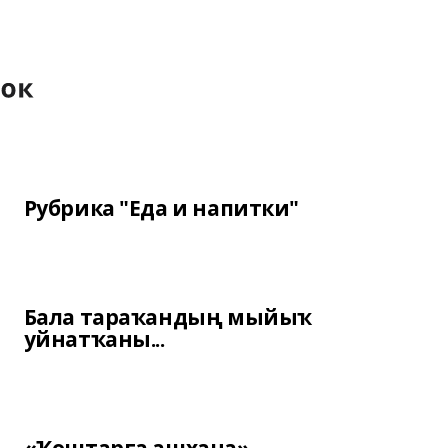
Рубрика "Еда и напитки"
Бала тараҡандың мыйыҡ
уйнатҡаны...