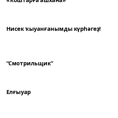
«Ҡоштарға ашхана»
Нисек ҡыуанғанымды күрһәгеҙ!
“Смотрильщик”
Елғыуар