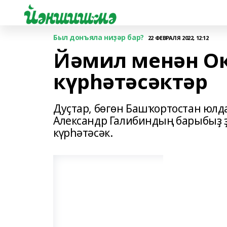
Был донъяла ниҙәр бар?
22 ФЕВРАЛЯ 2022, 12:12
Йәмил менән О
күрһәтәсәктәр
Дуҫтар, бөгөн Башҡортостан юл
Александр Галибиндың барыбыҙ 
күрһәтәсәк.