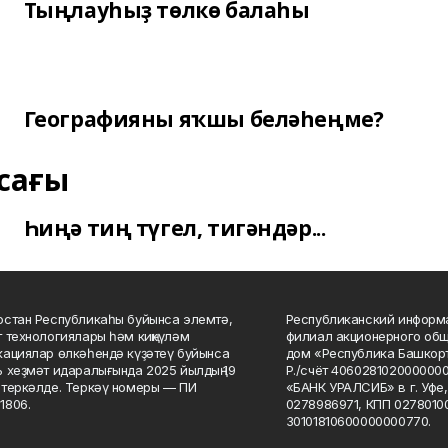
Тыңлауһыҙ төлкө балаһы
Географияны яҡшы беләһеңме?
сағы
Һиңә тиң түгел, тигәндәр...
стан Республикаһы буйынса элемтә,
Республиканский информа
 технологиялары һәм киңкүләм
филиал акционерного об
ациялар өлкәһендә күҙәтеү буйынса
дом «Республика Башкорт
 хеҙмәт идаралығында 2025 йылдың 19
Р./счёт 406028102000000
теркәлде. Теркәү номеры — ПИ
«БАНК УРАЛСИБ» в г. Уфе
1806.
0278986971, КПП 02780100
30101810600000000770.