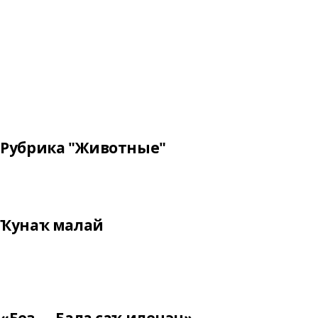
Рубрика "Животные"
Ҡунаҡ малай