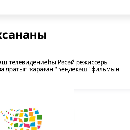
ксананы
даш телевидениеһы Рәсәй режиссёры
ҙа яратып ҡараған "Һеңлекәш" фильмын