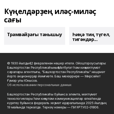
Күңелдәрҙең иләҫ-миләҫ
сағы
Трамвайҙағы танышыу
Һиңә тиң түгел,
тигәндәр...
© 1930 йылдың 12 февраленән нәшер ителә. Ойоштороусылары:
Башҡортостан Республикаһының Матбуғат һәм киң мәғлүмәт
саралары агентлығы, "Башҡортостан Республикаһы" нәшриәт
йорто акционерҙар йәмғиәте. Баш мөхәррире — Мирсәйет
Ғүмәр улы Юнысов.
Об использовании персональных данных
Башҡортостан Республикаһы буйынса элемтә, мәғлүмәт
технологиялары һәм киңкүләм коммуникациялар өлкәһендә
күҙәтеү буйынса федераль хеҙмәт идаралығында 2025 йылдың
19 майында теркәлде. Теркәү номеры — ПИ №ТУ02-01806.