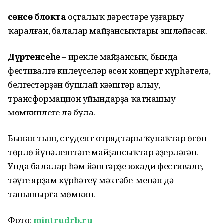
Өсөнсө блокта
оҫталыҡ дәрестәре уҙғарыу
ҡаралған, балалар майҙансыҡтары эшләйәсәк.
Дүртенсеһе
– ирекле майҙансыҡ, бында
фестивалгә килеүселәр өсөн концерт күрһәтелә,
белгестәрҙән бушлай кәңәштәр алыу,
трансформацион уйындарҙа ҡатнашыу
мөмкинлеге лә була.
Бынан тыш, студент отрядтары ҡунаҡтар өсөн
төрлө йүнәлештәге майҙансыҡтар әҙерләгән.
Унда балалар һәм йәштәрҙең ижади фестивале,
тәүге ярҙам күрһәтеү мәктәбе менән дә
танышырға мөмкин.
Фото:
mintrudrb.ru