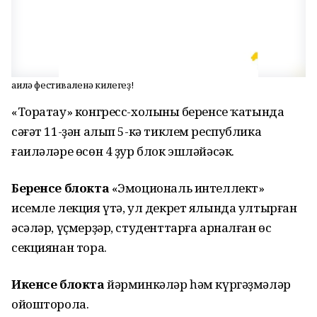
Ғаилә фестиваленә килегеҙ!
«Торатау» конгресс-холының беренсе ҡатында
сәғәт 11-ҙән алып 5-кә тиклем республика
ғаиләләре өсөн 4 ҙур блок эшләйәсәк.
Беренсе блокта
«Эмоциональ интеллект»
исемле лекция үтә, ул декрет ялында ултырған
әсәләр, үҫмерҙәр, студенттарға арналған өс
секциянан тора.
Икенсе блокта
йәрминкәләр һәм күргәҙмәләр
ойошторола.