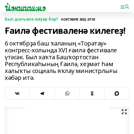
Был донъяла ниҙәр бар?
4 ОКТЯБРЯ 2022, 07:10
Ғаилә фестиваленә килегеҙ!
6 октябрҙа баш ҡаланың «Торатау»
конгресс-холында XVI ғаилә фестивале
үтәсәк. Был хаҡта Башҡортостан
Республикаһының Ғаилә, хеҙмәт һәм
халыҡты социаль яҡлау министрлығы
хәбәр итә.