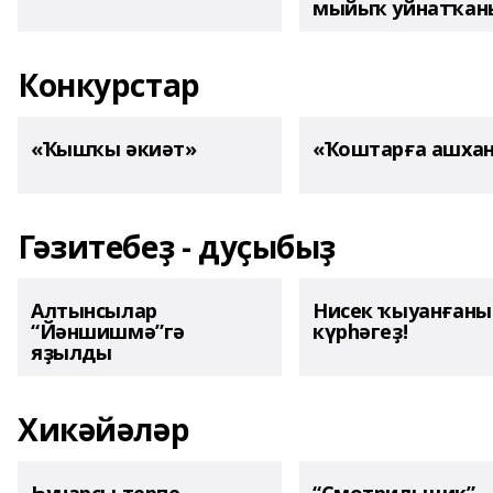
мыйыҡ уйнатҡаны
Конкурстар
«Ҡышҡы әкиәт»
«Ҡоштарға ашха
Гәзитебеҙ - дуҫыбыҙ
Алтынсылар
Нисек ҡыуанған
“Йәншишмә”гә
күрһәгеҙ!
яҙылды
Хикәйәләр