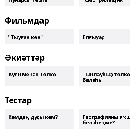
Һунарсы терпе
“Смотрильщик”
Фильмдар
"Тыуған көн"
Елғыуар
Әкиәттәр
Ҡуян менән Төлкө
Тыңлауһыҙ төлк
балаһы
Тестар
Кемдең дуҫы кем?
Географияны яҡ
беләһеңме?