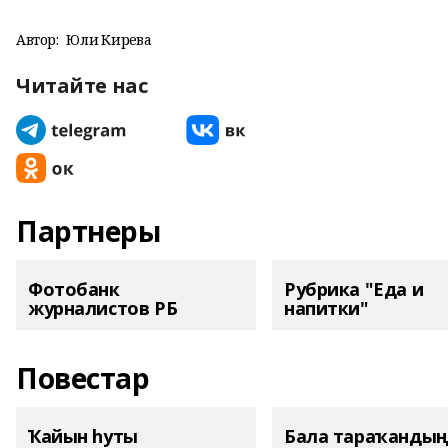
Автор:
Юлиә Кирәева
Читайте нас
Партнеры
Фотобанк
Рубрика "Еда и
журналистов РБ
напитки"
Повестар
Ҡайын һуты
Бала тараҡанды