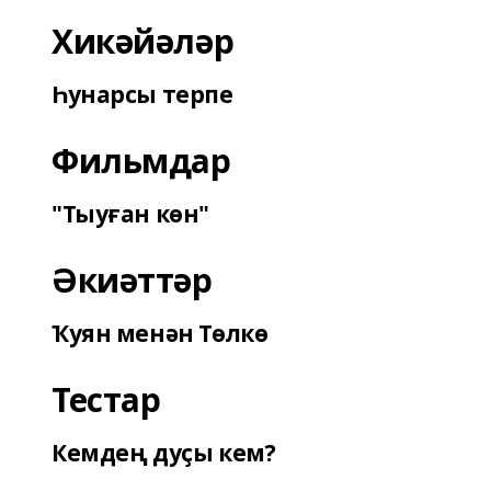
Хикәйәләр
Һунарсы терпе
Фильмдар
"Тыуған көн"
Әкиәттәр
Ҡуян менән Төлкө
Тестар
Кемдең дуҫы кем?