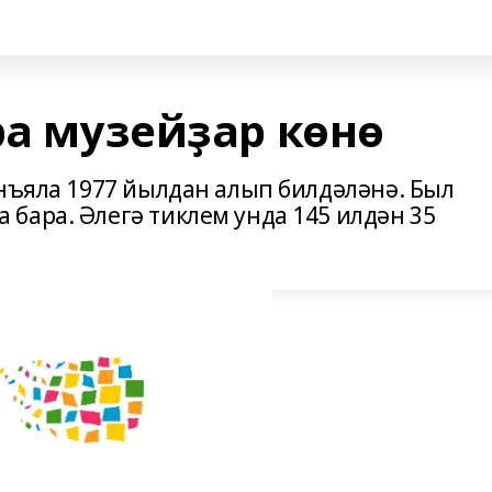
ра музейҙар көнө
онъяла 1977 йылдан алып билдәләнә. Был
бара. Әлегә тиклем унда 145 илдән 35