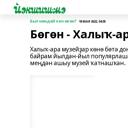
Был ниндәй көн икән?
18 МАЯ 2022, 04:35
Бөгөн - Халыҡ-а
Халыҡ-ара музейҙар көнө бөтә д
байрам йылдан-йыл популярлаша 
меңдән ашыу музей ҡатнашҡан.