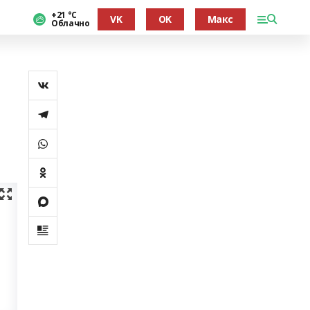
+21 °С
VK
OK
Макс
Облачно