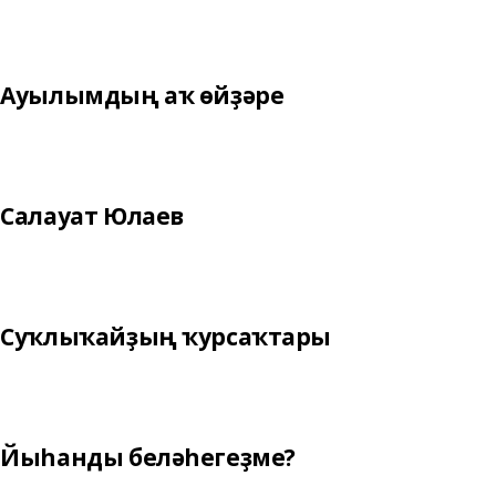
Ауылымдың аҡ өйҙәре
Салауат Юлаев
Суҡлыҡайҙың ҡурсаҡтары
Йыһанды беләһегеҙме?