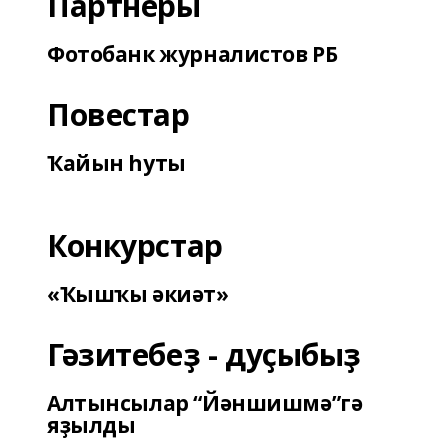
Партнеры
Фотобанк журналистов РБ
Повестар
Ҡайын һуты
Конкурстар
«Ҡышҡы әкиәт»
Гәзитебеҙ - дуҫыбыҙ
Алтынсылар “Йәншишмә”гә
яҙылды