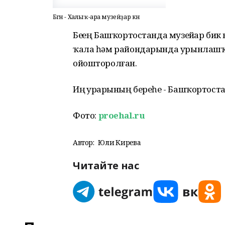
Бөгөн - Халыҡ-ара музейҙар көнө
Беҙҙең Башҡортостанда музейҙар бик
ҡала һәм райондарында урынлашҡан
ойошторолған.
Иң ҙурҙарының береһе - Башҡортос
Фото:
proehal.ru
Автор:
Юлиә Кирәева
Читайте нас