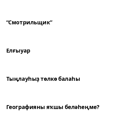
“Смотрильщик”
Елғыуар
Тыңлауһыҙ төлкө балаһы
Географияны яҡшы беләһеңме?