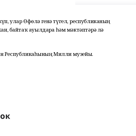
 күп, улар Өфөлә генә түгел, республиканың
, байтаҡ ауылдарҙа һәм мәктәптәрҙә лә
тан Республикаһының Милли музейы.