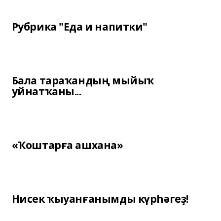
Рубрика "Еда и напитки"
Бала тараҡандың мыйыҡ
уйнатҡаны...
«Ҡоштарға ашхана»
Нисек ҡыуанғанымды күрһәгеҙ!