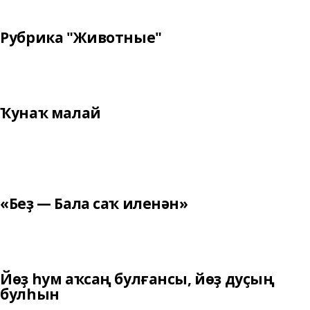
Рубрика "Животные"
Ҡунаҡ малай
«Беҙ — Бала саҡ иленән»
Йөҙ һум аҡсаң булғансы, йөҙ дуҫың
булһын