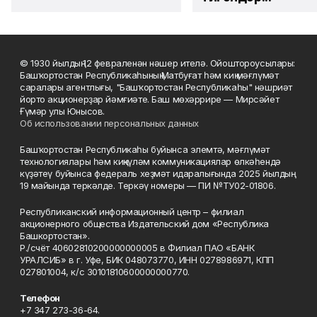
© 1930 йылдың 12 февраленән нәшер ителә. Ойоштороусылары:
Башҡортостан Республикаһының Матбуғат һәм киң мәғлүмәт
саралары агентлығы, "Башҡортостан Республикаһы" нәшриәт
йорто акционерҙар йәмғиәте. Баш мөхәррире — Мирсәйет
Ғүмәр улы Юнысов.
Об использовании персональных данных
Башҡортостан Республикаһы буйынса элемтә, мәғлүмәт
технологиялары һәм киңкүләм коммуникациялар өлкәһендә
күҙәтеү буйынса федераль хеҙмәт идаралығында 2025 йылдың
19 майында теркәлде. Теркәү номеры — ПИ №ТУ02-01806.
Республиканский информационный центр – филиал
акционерного общества Издательский дом «Республика
Башкортостан».
Р./счёт 40602810200000000005 в Филиал ПАО «БАНК
УРАЛСИБ» в г. Уфе, БИК 048073770, ИНН 0278986971, КПП
027801004, к/с 30101810600000000770.
Телефон
+7 347 273-36-64.