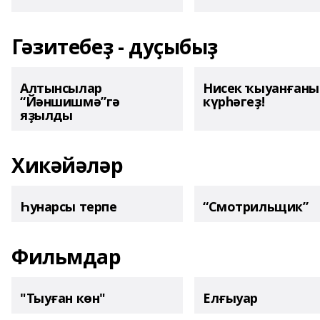
Гәзитебеҙ - дуҫыбыҙ
Алтынсылар
Нисек ҡыуанған
“Йәншишмә”гә
күрһәгеҙ!
яҙылды
Хикәйәләр
Һунарсы терпе
“Смотрильщик”
Фильмдар
"Тыуған көн"
Елғыуар