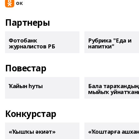
Партнеры
Фотобанк
Рубрика "Еда и
журналистов РБ
напитки"
Повестар
Ҡайын һуты
Бала тараҡанды
мыйыҡ уйнатҡаны
Конкурстар
«Ҡышҡы әкиәт»
«Ҡоштарға ашха