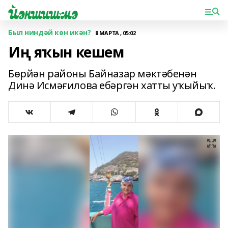
Был ниндәй көн икән?
8 МАРТА , 05:02
Иң яҡын кешем
Бөрйән районы Байназар мәктәбенән
Динә Исмәғилова ебәргән хатты уҡыйыҡ.