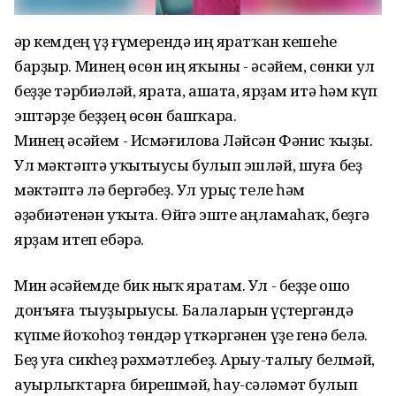
Һәр кемдең үҙ ғүмерендә иң яратҡан кешеһе
барҙыр. Минең өсөн иң яҡыны - әсәйем, сөнки ул
беҙҙе тәрбиәләй, ярата, ашата, ярҙам итә һәм күп
эштәрҙе беҙҙең өсөн башҡара.
‎Минең әсәйем - Исмәғилова Ләйсән Фәнис ҡыҙы.
Ул мәктәптә уҡытыусы булып эшләй, шуға беҙ
мәктәптә лә бергәбеҙ. Ул урыҫ теле һәм
әҙәбиәтенән уҡыта. Өйгә эште аңламаһаҡ, беҙгә
ярҙам итеп ебәрә.
Мин әсәйемде бик ныҡ яратам. Ул - беҙҙе ошо
донъяға тыуҙырыусы. Балаларын үҫтергәндә
күпме йоҡоһоҙ төндәр үткәргәнен үҙе генә белә.
Беҙ уға сикһеҙ рәхмәтлебеҙ. Арыу-талыу белмәй,
ауырлыҡтарға бирешмәй, һау-сәләмәт булып