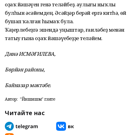
оҙаҡ йәшәүен генә теләйбеҙ. Һаулығы ныҡлы
булһын әсәйемдең. Әсәйҙәр берәй ергә китһә, өй
бушап ҡалған һымаҡ була.
‎Ҡәҙерлебеҙгә эшендә уңыштар, ғаиләбеҙ менән
татыу ғына оҙаҡ йәшәүебеҙҙе теләйем.
Динә ИСМӘҒИЛЕВА,
Бөрйән районы,
Байназар мәктәбе.
Автор:
"Йәншишмә" гәзите
Читайте нас