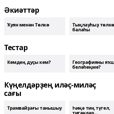
Әкиәттәр
Ҡуян менән Төлкө
Тыңлауһыҙ төлк
балаһы
Тестар
Кемдең дуҫы кем?
Географияны яҡ
беләһеңме?
Күңелдәрҙең иләҫ-миләҫ
сағы
Трамвайҙағы танышыу
Һиңә тиң түгел,
тигәндәр...