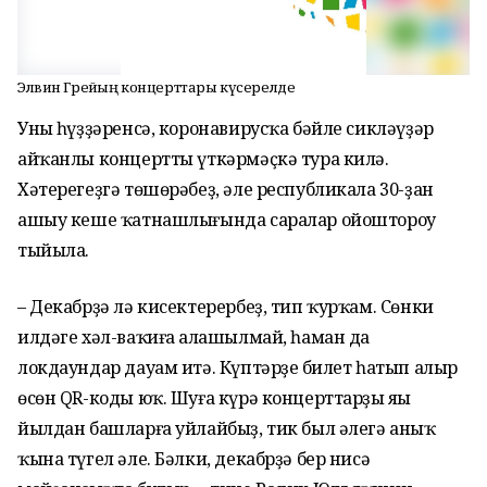
Элвин Грейҙың концерттары күсерелде
Уның һүҙҙәренсә, коронавирусҡа бәйле сикләүҙәр
айҡанлы концертты үткәрмәҫкә тура килә.
Хәтерегеҙгә төшөрәбеҙ, әле республикала 30-ҙан
ашыу кеше ҡатнашлығында саралар ойоштороу
тыйыла.
– Декабрҙә лә кисектерербеҙ, тип ҡурҡам. Сөнки
илдәге хәл-ваҡиға аңлашылмай, һаман да
локдаундар дауам итә. Күптәрҙең билет һатып алыр
өсөн QR-коды юҡ. Шуға күрә концерттарҙы яңы
йылдан башларға уйлайбыҙ, тик был әлегә аныҡ
ҡына түгел әле. Бәлки, декабрҙә бер нисә