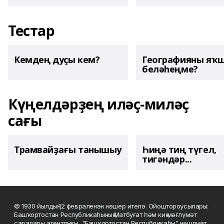
Тестар
Кемдең дуҫы кем?
Географияны яҡ
беләһеңме?
Күңелдәрҙең иләҫ-миләҫ
сағы
Трамвайҙағы танышыу
Һиңә тиң түгел,
тигәндәр...
© 1930 йылдың 12 февраленән нәшер ителә. Ойоштороусылары:
Башҡортостан Республикаһының Матбуғат һәм киң мәғлүмәт
саралары агентлығы, "Башҡортостан Республикаһы" нәшриәт