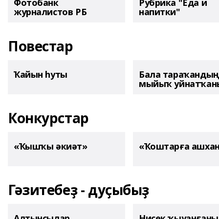
Фотобанк
Рубрика "Еда и
журналистов РБ
напитки"
Повестар
Ҡайын һуты
Бала тараҡанды
мыйыҡ уйнатҡаны
Конкурстар
«Ҡышҡы әкиәт»
«Ҡоштарға ашха
Гәзитебеҙ - дуҫыбыҙ
Алтынсылар
Нисек ҡыуанған