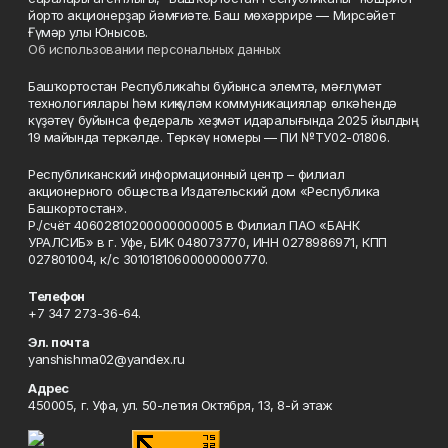
йорто акционерҙар йәмғиәте. Баш мөхәррире — Мирсәйет
Ғүмәр улы Юнысов.
Об использовании персональных данных
Башҡортостан Республикаһы буйынса элемтә, мәғлүмәт
технологиялары һәм киңкүләм коммуникациялар өлкәһендә
күҙәтеү буйынса федераль хеҙмәт идаралығында 2025 йылдың
19 майында теркәлде. Теркәү номеры — ПИ №ТУ02-01806.
Республиканский информационный центр – филиал
акционерного общества Издательский дом «Республика
Башкортостан».
Р./счёт 40602810200000000005 в Филиал ПАО «БАНК
УРАЛСИБ» в г. Уфе, БИК 048073770, ИНН 0278986971, КПП
027801004, к/с 30101810600000000770.
Телефон
+7 347 273-36-64.
Эл. почта
yanshishma02@yandex.ru
Адрес
450005, г. Уфа, ул. 50-летия Октября, 13, 8-й этаж