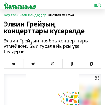
Һеҙ табынған йондоҙҙар
8 НОЯБРЯ 2021, 05:45
Элвин Грейҙың
концерттары күсерелде
Элвин Грейҙың ноябрь концерттары
үтмәйәсәк. Был турала йырсы үҙе
белдерҙе.