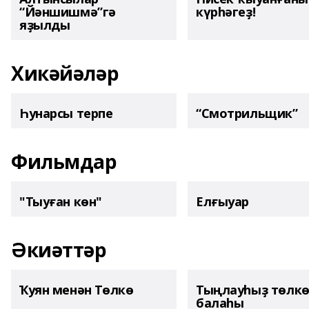
“Йәншишмә”гә
күрһәгеҙ!
яҙылды
Хикәйәләр
Һунарсы терпе
“Смотрильщик”
Фильмдар
"Тыуған көн"
Елғыуар
Әкиәттәр
Ҡуян менән Төлкө
Тыңлауһыҙ төлк
балаһы