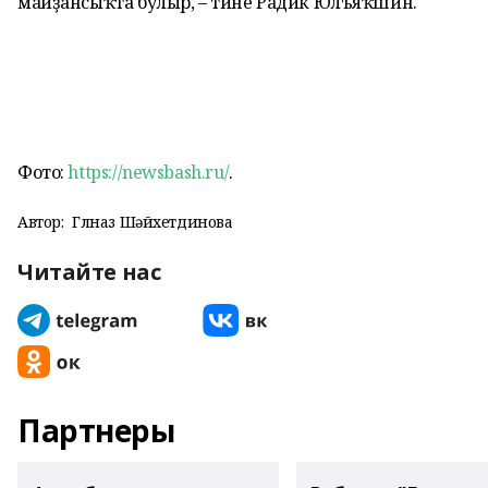
майҙансыҡта булыр, – тине Радик Юлъяҡшин.
Фото:
https://newsbash.ru/
.
Автор:
Гөлназ Шәйхетдинова
Читайте нас
Партнеры