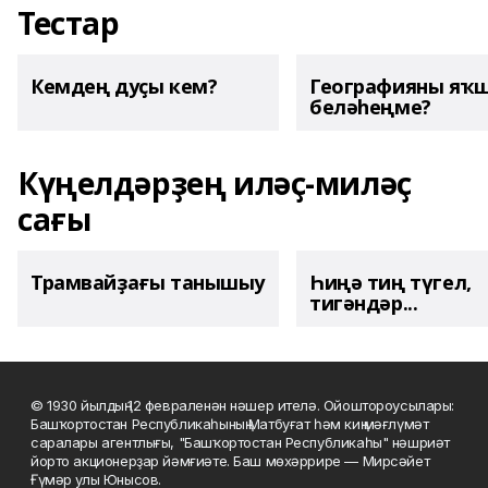
Тестар
Кемдең дуҫы кем?
Географияны яҡ
беләһеңме?
Күңелдәрҙең иләҫ-миләҫ
сағы
Трамвайҙағы танышыу
Һиңә тиң түгел,
тигәндәр...
© 1930 йылдың 12 февраленән нәшер ителә. Ойоштороусылары:
Башҡортостан Республикаһының Матбуғат һәм киң мәғлүмәт
саралары агентлығы, "Башҡортостан Республикаһы" нәшриәт
йорто акционерҙар йәмғиәте. Баш мөхәррире — Мирсәйет
Ғүмәр улы Юнысов.