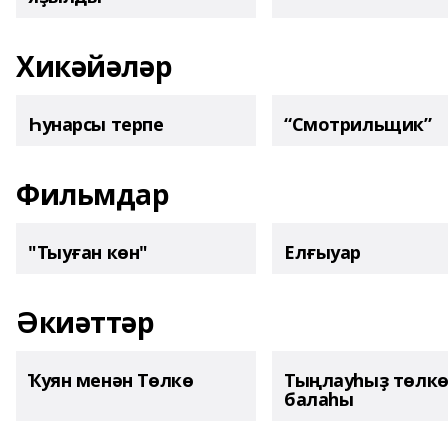
Хикәйәләр
Һунарсы терпе
“Смотрильщик”
Фильмдар
"Тыуған көн"
Елғыуар
Әкиәттәр
Ҡуян менән Төлкө
Тыңлауһыҙ төлк
балаһы