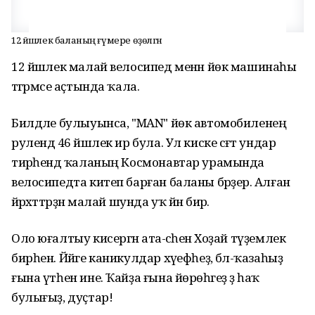
12 йәшлек баланың ғүмере өҙөлгән
12 йәшлек малай велосипед менән йөк машинаһы
тәгәрмәсе аҫтында ҡала.
Билдәле булыуынса, "MAN" йөк автомобиленең
рулендә 46 йәшлек ир була. Ул киске сәғәт ундар
тирәһендә ҡаланың Космонавтар урамында
велосипедта китеп барған баланы бәрҙерә. Алған
йәрәхәттәрҙән малай шунда уҡ йән бирә.
Оло юғалтыу кисергән ата-әсәһенә Хоҙай түҙемлек
бирһен. Йәйге каникулдар хәүефһеҙ, бәлә-ҡазаһыҙ
ғына үтһен ине. Ҡайҙа ғына йөрөһәгеҙ ҙә һаҡ
булығыҙ, дуҫтар!