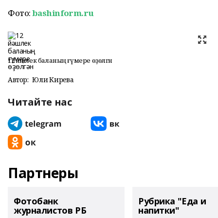
Фото:
bashinform.ru
12 йәшлек баланың ғүмере өҙөлгән
Автор:
Юлиә Кирәева
Читайте нас
Партнеры
Фотобанк
Рубрика "Еда и
журналистов РБ
напитки"