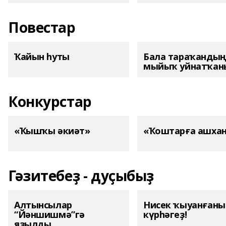
Повестар
Ҡайын һуты
Бала тараҡанды
мыйыҡ уйнатҡаны
Конкурстар
«Ҡышҡы әкиәт»
«Ҡоштарға ашха
Гәзитебеҙ - дуҫыбыҙ
Алтынсылар
Нисек ҡыуанған
“Йәншишмә”гә
күрһәгеҙ!
яҙылды