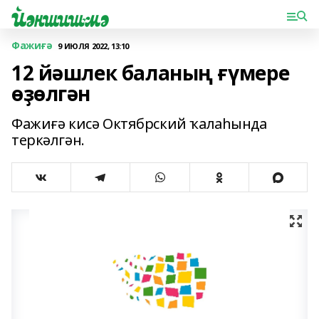
Фажиғә
9 ИЮЛЯ 2022, 13:10
12 йәшлек баланың ғүмере
өҙөлгән
Фажиғә кисә Октябрский ҡалаһында
теркәлгән.