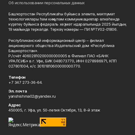
Об использовании персональных данных
Башҡортостан Республикаһы буйынса элемтә, мәғлүмәт
технологиялары һәм киңкүләм коммуникациялар өлкәһендә
күҙәтеү буйынса федераль хеҙмәт идаралығында 2025 йылдың
19 майында теркәлде. Теркәү номеры — ПИ №ТУ02-01806.
Республиканский информационный центр – филиал
акционерного общества Издательский дом «Республика
Башкортостан».
Р./счёт 40602810200000000005 в Филиал ПАО «БАНК
УРАЛСИБ» в г. Уфе, БИК 048073770, ИНН 0278986971, КПП
027801004, к/с 30101810600000000770.
Телефон
+7 347 273-36-64.
Эл. почта
yanshishma02@yandex.ru
Адрес
450005, г. Уфа, ул. 50-летия Октября, 13, 8-й этаж