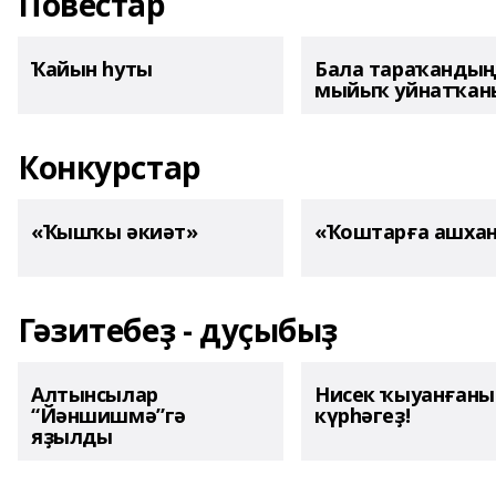
Повестар
Ҡайын һуты
Бала тараҡанды
мыйыҡ уйнатҡаны
Конкурстар
«Ҡышҡы әкиәт»
«Ҡоштарға ашха
Гәзитебеҙ - дуҫыбыҙ
Алтынсылар
Нисек ҡыуанған
“Йәншишмә”гә
күрһәгеҙ!
яҙылды