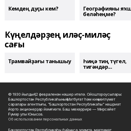
Кемдең дуҫы кем?
Географияны яҡ
беләһеңме?
Күңелдәрҙең иләҫ-миләҫ
сағы
Трамвайҙағы танышыу
Һиңә тиң түгел,
тигәндәр...
© 1930 йылдың 12 февраленән нәшер ителә. Ойоштороусылары:
Башҡортостан Республикаһының Матбуғат һәм киң мәғлүмәт
саралары агентлығы, "Башҡортостан Республикаһы" нәшриәт
йорто акционерҙар йәмғиәте. Баш мөхәррире — Мирсәйет
Ғүмәр улы Юнысов.
Об использовании персональных данных
Башҡортостан Республикаһы буйынса элемтә, мәғлүмәт