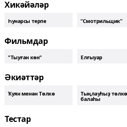
Хикәйәләр
Һунарсы терпе
“Смотрильщик”
Фильмдар
"Тыуған көн"
Елғыуар
Әкиәттәр
Ҡуян менән Төлкө
Тыңлауһыҙ төлк
балаһы
Тестар