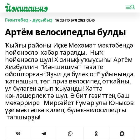
Гәзитебеҙ - дуҫыбыҙ
16 СЕНТЯБРЯ 2022, 09:40
Артём велосипедлы булды
Ҡыйғы районы Иҫке Мөхәмәт мәктәбендә
һөйөнөслө хәбәр таралды. Ныҡ
һөйөнөслө шул! X синыф уҡыусыһы Артём
Хизбуллин “Йәншишмә” гәзите
ойошторған “Яҙыл да бүләк от!” уйынында
ҡатнашып, төп приз велосипед отҡайны,
ул бүләген алып ҡыуанды! Хатта
көнләшерлек тә шул. Ә бит гәзиттең баш
мөхәррире Мирсәйет Ғүмәр улы Юнысов
үҙе мәктәпкә килеп, бүләк-велосипедты
тапшырҙы!