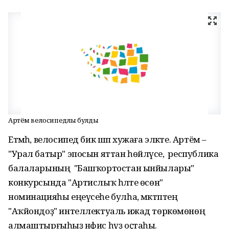
Артём велосипедлы булды
Етмәһә, велосипед бик шәп хужаға эләкте. Артём –
"Урал батыр" эпосын яттан һөйләүсе, республика
балаларының "Башҡортостан ынйылары"
конкурсында "Артислыҡ һәләте өсөн"
номинацияһы еңеүсеһе булһа, мәктәптең
"Аҡйондоҙ" интеллектуаль ижад төркөмөнөң
алмаштырғыһыҙ нәфис һүҙ оҫтаһы.