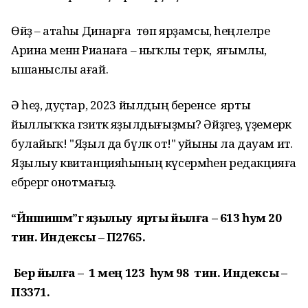
Өйҙә – атаһы Динарға төп ярҙамсы, һеңлеләре
Арина менән Рианаға – ныҡлы терәк, яғымлы,
ышаныслы ағай.
Ә һеҙ, дуҫтар, 2023 йылдың беренсе ярты
йыллыҡҡа гәзиткә яҙылдығыҙмы? Әйҙәгеҙ, әүҙемерәк
булайыҡ! "Яҙыл да бүләк от!" уйыны ла дауам итә.
Яҙылыу квитанцияһының күсермәһен редакцияға
ебәрергә онотмағыҙ.
“Йәншишмә”гә яҙылыу ярты йылға – 613 һум 20
тин. Индексы – П2765.
Бер йылға – 1 мең 123 һум 98 тин. Индексы –
П3371.