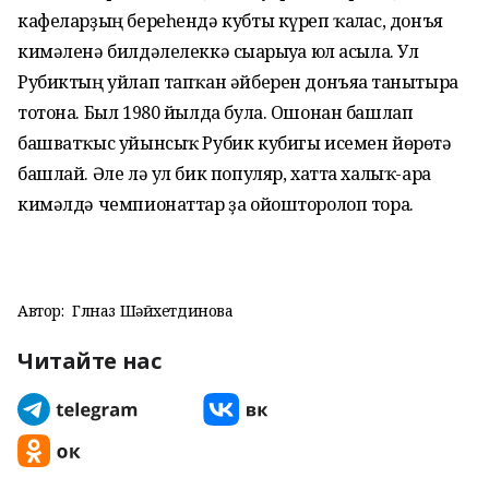
кафеларҙың береһендә кубты күреп ҡалғас, донъя
кимәленә билдәлелеккә сығарыуға юл асыла. Ул
Рубиктың уйлап тапҡан әйберен донъяға танытырға
тотона. Был 1980 йылда була. Ошонан башлап
башватҡыс уйынсыҡ Рубик кубигы исемен йөрөтә
башлай. Әле лә ул бик популяр, хатта халыҡ-ара
кимәлдә чемпионаттар ҙа ойошторолоп тора.
Автор:
Гөлназ Шәйхетдинова
Читайте нас