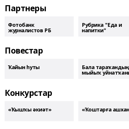
Партнеры
Фотобанк
Рубрика "Еда и
журналистов РБ
напитки"
Повестар
Ҡайын һуты
Бала тараҡанды
мыйыҡ уйнатҡаны
Конкурстар
«Ҡышҡы әкиәт»
«Ҡоштарға ашха