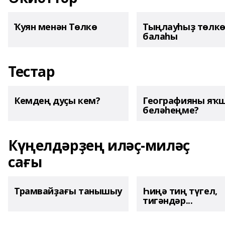
Ҡуян менән Төлкө
Тыңлауһыҙ төлк
балаһы
Тестар
Кемдең дуҫы кем?
Географияны яҡ
беләһеңме?
Күңелдәрҙең иләҫ-миләҫ
сағы
Трамвайҙағы танышыу
Һиңә тиң түгел,
тигәндәр...