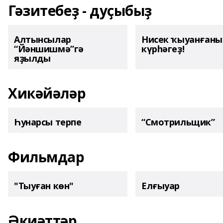
Гәзитебеҙ - дуҫыбыҙ
Алтынсылар
Нисек ҡыуанған
“Йәншишмә”гә
күрһәгеҙ!
яҙылды
Хикәйәләр
Һунарсы терпе
“Смотрильщик”
Фильмдар
"Тыуған көн"
Елғыуар
Әкиәттәр