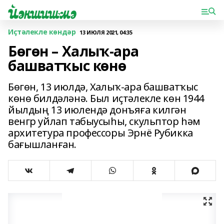
Иҫтәлекле көндәр
13 ИЮЛЯ 2021, 04:35
Бөгөн – Халыҡ-ара
башватҡыс көнө
Бөгөн, 13 июлдә, Халыҡ-ара башватҡыс
көнө билдәләнә. Был иҫтәлекле көн 1944
йылдың 13 июлендә донъяға килгән
венгр уйлап табыусыһы, скульптор һәм
архитетура профессоры Эрнё Рубикка
бағышланған.