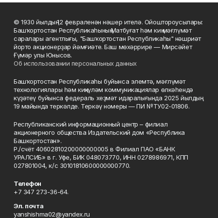
© 1930 йылдың 12 февраленән нәшер ителә. Ойоштороусылары:
Башҡортостан Республикаһының Матбуғат һәм киң мәғлүмәт
саралары агентлығы, "Башҡортостан Республикаһы" нәшриәт
йорто акционерҙар йәмғиәте. Баш мөхәррире — Мирсәйет
Ғүмәр улы Юнысов.
Об использовании персональных данных
Башҡортостан Республикаһы буйынса элемтә, мәғлүмәт
технологиялары һәм киңкүләм коммуникациялар өлкәһендә
күҙәтеү буйынса федераль хеҙмәт идаралығында 2025 йылдың
19 майында теркәлде. Теркәү номеры — ПИ №ТУ02-01806.
Республиканский информационный центр – филиал
акционерного общества Издательский дом «Республика
Башкортостан».
Р./счёт 40602810200000000005 в Филиал ПАО «БАНК
УРАЛСИБ» в г. Уфе, БИК 048073770, ИНН 0278986971, КПП
027801004, к/с 30101810600000000770.
Телефон
+7 347 273-36-64.
Эл. почта
yanshishma02@yandex.ru