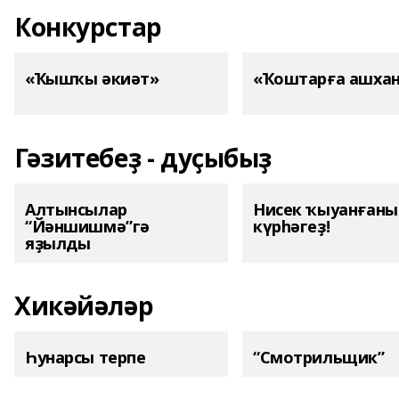
Конкурстар
«Ҡышҡы әкиәт»
«Ҡоштарға ашха
Гәзитебеҙ - дуҫыбыҙ
Алтынсылар
Нисек ҡыуанған
“Йәншишмә”гә
күрһәгеҙ!
яҙылды
Хикәйәләр
Һунарсы терпе
“Смотрильщик”