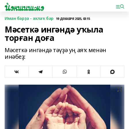
Иман барҙа - әхлаҡ бар
19 ДЕКАБРЯ 2025, 03:15
Мәсеткә ингәндә уҡыла
торған доға
Мәсеткә ингәндә тәүҙә уң аяҡ менән
инәбеҙ: