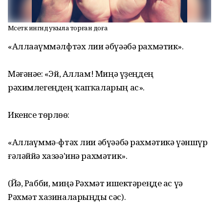
Мәсеткә ингәндә уҡыла торған доға
«Аллааһүммәлфтәх лии әбүәәбә рахмәтик».
Мәғәнәһе: «Эй, Аллам! Миңә үҙеңдең
рәхимлегеңдең ҡапҡаларың ас».
Икенсе төрлөһө:
«Аллаһүммә-фтәх лии әбүәәбә рахмәтикә үәншүр
ғәләййә хазәә'инә рахмәтик».
(Йә, Рабби, миңә Рәхмәт ишектәреңде ас үә
Рәхмәт хазиналарыңды сәс).