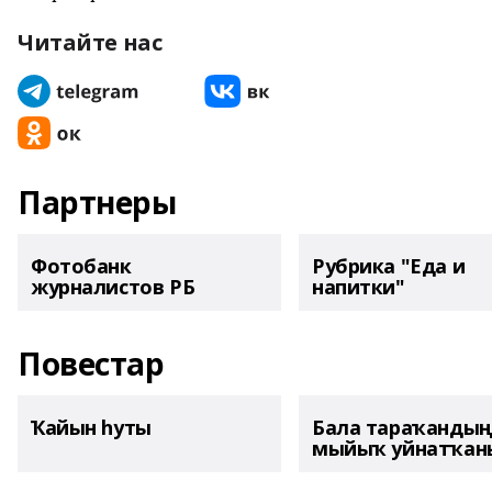
Читайте нас
Партнеры
Фотобанк
Рубрика "Еда и
журналистов РБ
напитки"
Повестар
Ҡайын һуты
Бала тараҡанды
мыйыҡ уйнатҡаны