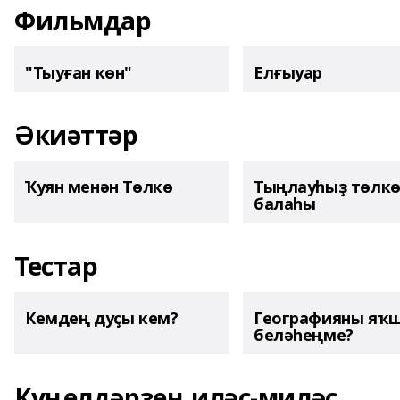
Фильмдар
"Тыуған көн"
Елғыуар
Әкиәттәр
Ҡуян менән Төлкө
Тыңлауһыҙ төлк
балаһы
Тестар
Кемдең дуҫы кем?
Географияны яҡ
беләһеңме?
Күңелдәрҙең иләҫ-миләҫ