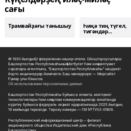
сағы
Трамвайҙағы танышыу
Һиңә тиң түгел,
тигәндәр...
© 1930 йылдың 12 февраленән нәшер ителә. Ойоштороусылары:
Башҡортостан Республикаһының Матбуғат һәм киң мәғлүмәт
саралары агентлығы, "Башҡортостан Республикаһы" нәшриәт
йорто акционерҙар йәмғиәте. Баш мөхәррире — Мирсәйет
Ғүмәр улы Юнысов.
Об использовании персональных данных
Башҡортостан Республикаһы буйынса элемтә, мәғлүмәт
технологиялары һәм киңкүләм коммуникациялар өлкәһендә
күҙәтеү буйынса федераль хеҙмәт идаралығында 2025 йылдың
19 майында теркәлде. Теркәү номеры — ПИ №ТУ02-01806.
Республиканский информационный центр – филиал
акционерного общества Издательский дом «Республика
Башкортостан».