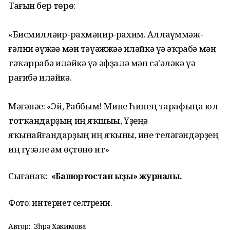
Тағын бер төрө:
«Бисмилләһир-рахмәнир-рахим. Аллаһүммәж-
ғәлни әүжәһә мән тәүәжжәһә иләйкә үә әҡрабә мән
тәҡаррабә иләйкә үә әфҙалә мән сә'әләкә үә
рағибә иләйкә.
Мәғәнәһе: «Эй, Раббым! Мине Һинең тарафыңа юл
тотҡандарҙың иң яҡшыһы, Үҙеңә
яҡынайғандарҙың иң яҡыны, һине теләгәндәрҙең
иң гүзәле һәм өҫтөнө ит»
Сығанаҡ:
«Башҡортостан ҡыҙы» журналы.
Фото: интернет селтәренән.
Автор:
Зөһрә Хәкимова