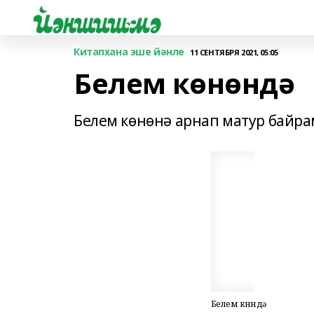
Китапхана эше йәнле
11 СЕНТЯБРЯ 2021, 05:05
Белем көнөндә
Белем көнөнә арнап матур байра
Белем көнөндә