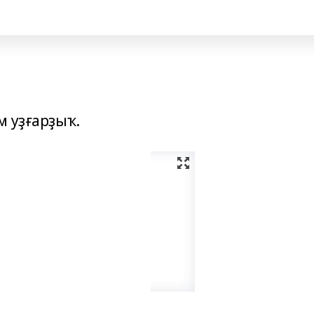
м уҙғарҙыҡ.