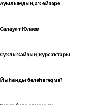
Ауылымдың аҡ өйҙәре
Салауат Юлаев
Суҡлыҡайҙың ҡурсаҡтары
Йыһанды беләһегеҙме?