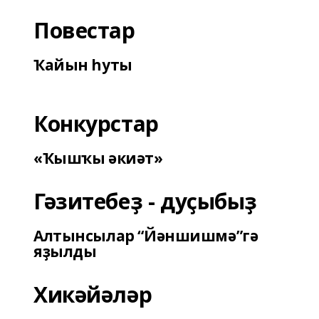
Повестар
Ҡайын һуты
Конкурстар
«Ҡышҡы әкиәт»
Гәзитебеҙ - дуҫыбыҙ
Алтынсылар “Йәншишмә”гә
яҙылды
Хикәйәләр