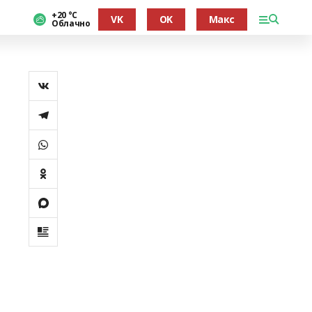
+20 °С
VK
OK
Макс
Облачно