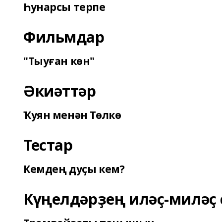
Һунарсы терпе
Фильмдар
"Тыуған көн"
Әкиәттәр
Ҡуян менән Төлкө
Тестар
Кемдең дуҫы кем?
Күңелдәрҙең иләҫ-миләҫ 