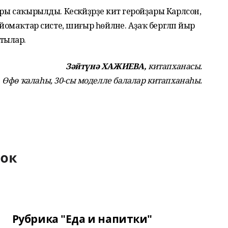
ры саҡырылды. Кескәйҙәрҙе әкиәт геройҙары Карлсон,
 йомаҡтар систе, шиғыр һөйләне. Аҙаҡ бергәләп йыр
тылар.
Зәйтүнә ХАЖИЕВА,
китапханасы.
Өфө ҡалаһы, 30-сы моделле балалар китапханаһы.
Рубрика "Еда и напитки"