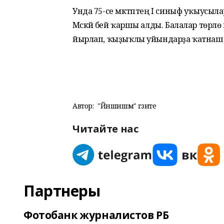
Унда 75-се мәктәптең I cиныф уҡыусыла
Мәскәй әбей ҡаршы алды. Балалар төрлө
йырлап, ҡыҙыҡлы уйындарҙа ҡатнаш
Автор:
"Йәншишмә" гәзите
Читайте нас
Партнеры
Фотобанк журналистов РБ