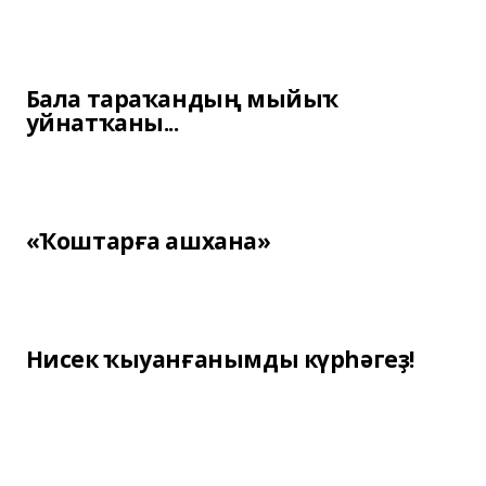
Бала тараҡандың мыйыҡ
уйнатҡаны...
«Ҡоштарға ашхана»
Нисек ҡыуанғанымды күрһәгеҙ!