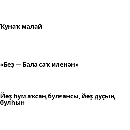
Ҡунаҡ малай
«Беҙ — Бала саҡ иленән»
Йөҙ һум аҡсаң булғансы, йөҙ дуҫың
булһын