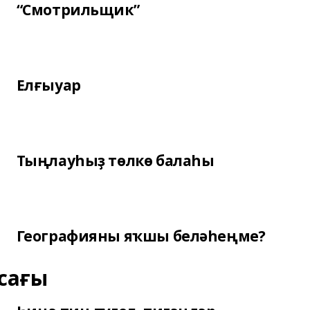
“Смотрильщик”
Елғыуар
Тыңлауһыҙ төлкө балаһы
Географияны яҡшы беләһеңме?
сағы