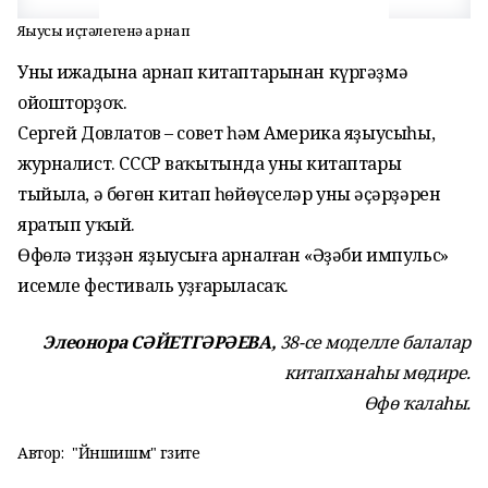
Яҙыусы иҫтәлегенә арнап
Уның ижадына арнап китаптарынан күргәҙмә
ойошторҙоҡ.
Сергей Довлатов – совет һәм Америка яҙыусыһы,
журналист. СССР ваҡытында уның китаптары
тыйыла, ә бөгөн китап һөйөүселәр уның әҫәр­ҙәрен
яратып уҡый.
Өфөлә тиҙҙән яҙыусыға арналған «Әҙәби импульс»
исемле фестиваль уҙғарыласаҡ.
Элеонора СӘЙЕТГӘРӘЕВА,
38-се моделле балалар
китапханаһы мөдире.
Өфө ҡалаһы.
Автор:
"Йәншишмә" гәзите