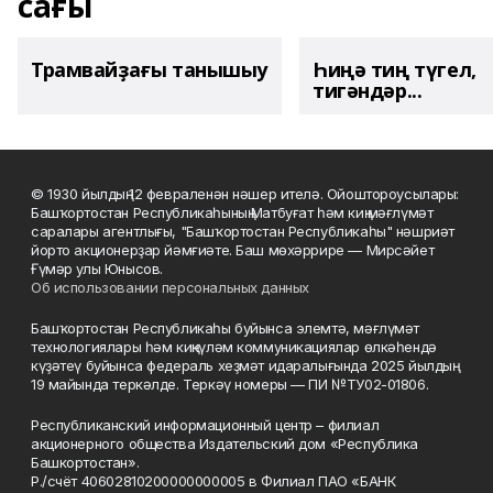
сағы
Трамвайҙағы танышыу
Һиңә тиң түгел,
тигәндәр...
© 1930 йылдың 12 февраленән нәшер ителә. Ойоштороусылары:
Башҡортостан Республикаһының Матбуғат һәм киң мәғлүмәт
саралары агентлығы, "Башҡортостан Республикаһы" нәшриәт
йорто акционерҙар йәмғиәте. Баш мөхәррире — Мирсәйет
Ғүмәр улы Юнысов.
Об использовании персональных данных
Башҡортостан Республикаһы буйынса элемтә, мәғлүмәт
технологиялары һәм киңкүләм коммуникациялар өлкәһендә
күҙәтеү буйынса федераль хеҙмәт идаралығында 2025 йылдың
19 майында теркәлде. Теркәү номеры — ПИ №ТУ02-01806.
Республиканский информационный центр – филиал
акционерного общества Издательский дом «Республика
Башкортостан».
Р./счёт 40602810200000000005 в Филиал ПАО «БАНК