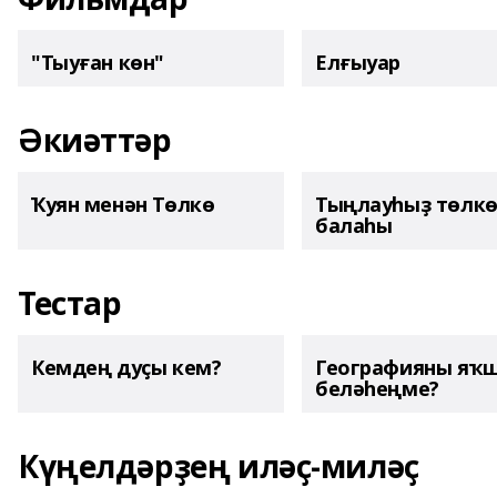
"Тыуған көн"
Елғыуар
Әкиәттәр
Ҡуян менән Төлкө
Тыңлауһыҙ төлк
балаһы
Тестар
Кемдең дуҫы кем?
Географияны яҡ
беләһеңме?
Күңелдәрҙең иләҫ-миләҫ