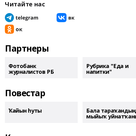
Читайте нас
Партнеры
Фотобанк
Рубрика "Еда и
журналистов РБ
напитки"
Повестар
Ҡайын һуты
Бала тараҡанды
мыйыҡ уйнатҡаны