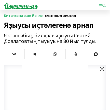
Китапхана эше йәнле
12 СЕНТЯБРЯ 2021, 05:00
Яҙыусы иҫтәлегенә арнап
Яҡташыбыҙ, билдәле яҙыусы Сергей
Довлатовтың тыуыуына 80 йыл тулды.