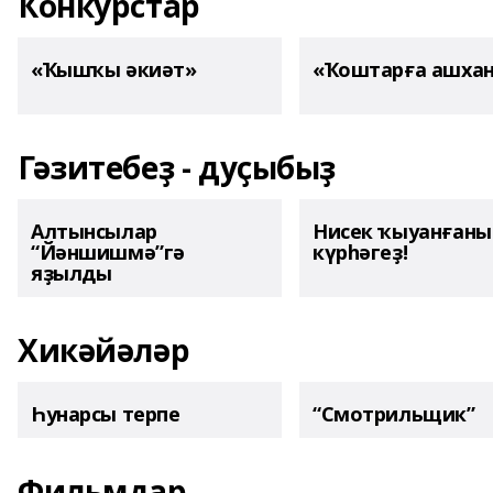
Конкурстар
«Ҡышҡы әкиәт»
«Ҡоштарға ашха
Гәзитебеҙ - дуҫыбыҙ
Алтынсылар
Нисек ҡыуанған
“Йәншишмә”гә
күрһәгеҙ!
яҙылды
Хикәйәләр
Һунарсы терпе
“Смотрильщик”
Фильмдар