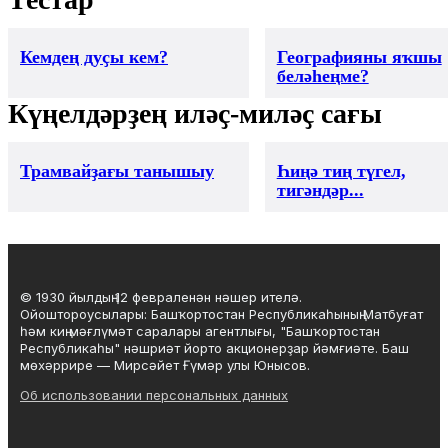
Кемдең дуҫы кем?
Географияны яҡшы
беләһеңме?
Күңелдәрҙең иләҫ-миләҫ сағы
Трамвайҙағы танышыу
Һиңә тиң түгел,
тигәндәр...
© 1930 йылдың 12 февраленән нәшер ителә.
Ойоштороусылары: Башҡортостан Республикаһының Матбуғат
һәм киң мәғлүмәт саралары агентлығы, "Башҡортостан
Республикаһы" нәшриәт йорто акционерҙар йәмғиәте. Баш
мөхәррире — Мирсәйет Ғүмәр улы Юнысов.
Об использовании персональных данных