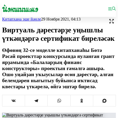
Китапхана эше йәнле
29 Ноября 2021, 04:13
Виртуаль дәрестәрҙе уңышлы
үткәндәргә сертификат биреләсәк
Өфөнөң 32-се моделле китапханаһы Бөтә
Рәсәй проекттар конкурсында яуланған грант
ярҙамында «Балаларҙың финанс
конструкторы» проектын ғәмәлгә ашыра.
Ошо уңайҙан уҡыусылар өсөн дәрестәр, алған
белемдәрен нығытыу буйынса иҡтисад
квестары үткәрелә, өйгә эштәр бирелә.