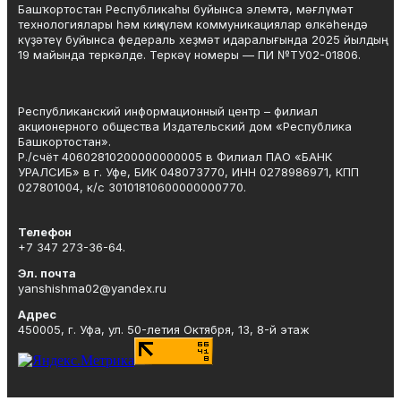
Башҡортостан Республикаһы буйынса элемтә, мәғлүмәт
технологиялары һәм киңкүләм коммуникациялар өлкәһендә
күҙәтеү буйынса федераль хеҙмәт идаралығында 2025 йылдың
19 майында теркәлде. Теркәү номеры — ПИ №ТУ02-01806.
Республиканский информационный центр – филиал
акционерного общества Издательский дом «Республика
Башкортостан».
Р./счёт 40602810200000000005 в Филиал ПАО «БАНК
УРАЛСИБ» в г. Уфе, БИК 048073770, ИНН 0278986971, КПП
027801004, к/с 30101810600000000770.
Телефон
+7 347 273-36-64.
Эл. почта
yanshishma02@yandex.ru
Адрес
450005, г. Уфа, ул. 50-летия Октября, 13, 8-й этаж