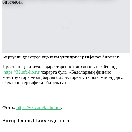
Виртуаль дәрестәрҙе уңышлы үткәндәргә сертификат биреләсәк
Проекттың виртуаль дәрестәрен китапхананың сайтында
https://32.ufa-lib.ru/
ҡарарға була. «Балаларҙың финанс
конструкторы»ның барлыҡ дәрестәрен уңышлы үткәндәргә
электрон сертификат биреләсәк.
Фото:.
https://vk.com/kulturarb
.
Автор:
Гөлназ Шәйхетдинова