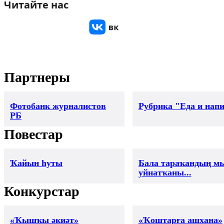
Читайте нас
Партнеры
Фотобанк журналистов
Рубрика "Еда и нап
РБ
Повестар
Ҡайын һуты
Бала тараҡандың м
уйнатҡаны...
Конкурстар
«Ҡышҡы әкиәт»
«Ҡоштарға ашхана»