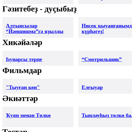
Гәзитебеҙ - дуҫыбыҙ
Алтынсылар
Нисек ҡыуанғаным
“Йәншишмә”гә яҙылды
күрһәгеҙ!
Хикәйәләр
Һунарсы терпе
“Смотрильщик”
Фильмдар
"Тыуған көн"
Елғыуар
Әкиәттәр
Ҡуян менән Төлкө
Тыңлауһыҙ төлкө б
Тестар