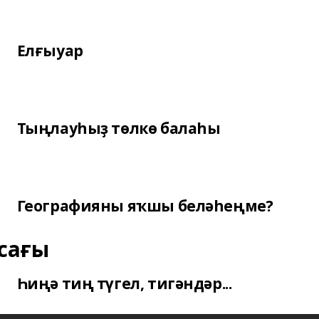
Елғыуар
Тыңлауһыҙ төлкө балаһы
Географияны яҡшы беләһеңме?
сағы
Һиңә тиң түгел, тигәндәр...