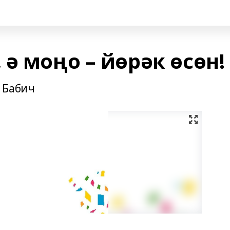
ә моңо – йөрәк өсөн!
Бабич