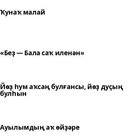
Ҡунаҡ малай
«Беҙ — Бала саҡ иленән»
Йөҙ һум аҡсаң булғансы, йөҙ дуҫың
булһын
Ауылымдың аҡ өйҙәре