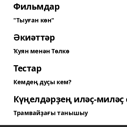
Фильмдар
"Тыуған көн"
Әкиәттәр
Ҡуян менән Төлкө
Тестар
Кемдең дуҫы кем?
Күңелдәрҙең иләҫ-миләҫ 
Трамвайҙағы танышыу