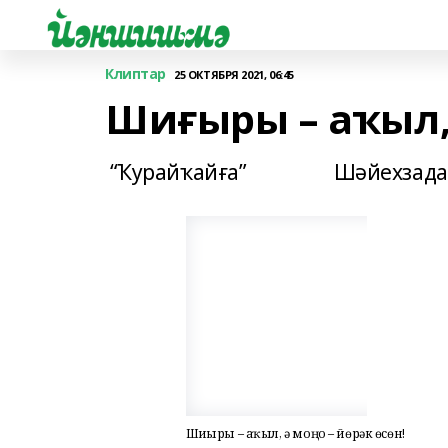
Клиптар
25 ОКТЯБРЯ 2021, 06:45
Шиғыры – аҡыл, 
“Ҡурайҡайға” Шәйехзада 
Шиғыры – аҡыл, ә моңо – йөрәк өсөн!