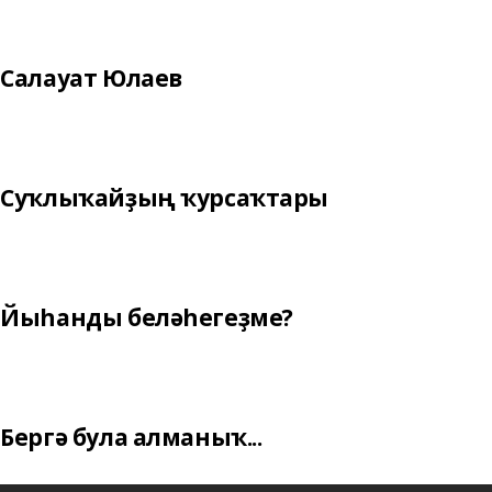
Салауат Юлаев
Суҡлыҡайҙың ҡурсаҡтары
Йыһанды беләһегеҙме?
Бергә була алманыҡ...