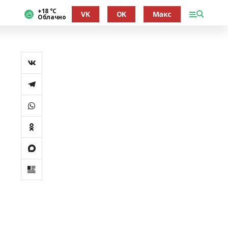
+18 °С
VK
OK
Макс
Облачно