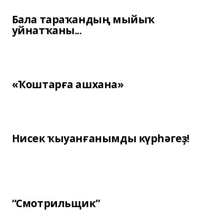
Бала тараҡандың мыйыҡ
уйнатҡаны...
«Ҡоштарға ашхана»
Нисек ҡыуанғанымды күрһәгеҙ!
“Смотрильщик”