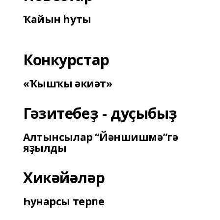
Ҡайын һуты
Конкурстар
«Ҡышҡы әкиәт»
Гәзитебеҙ - дуҫыбыҙ
Алтынсылар “Йәншишмә”гә
яҙылды
Хикәйәләр
Һунарсы терпе