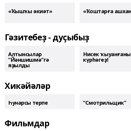
«Ҡышҡы әкиәт»
«Ҡоштарға ашха
Гәзитебеҙ - дуҫыбыҙ
Алтынсылар
Нисек ҡыуанған
“Йәншишмә”гә
күрһәгеҙ!
яҙылды
Хикәйәләр
Һунарсы терпе
“Смотрильщик”
Фильмдар