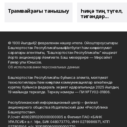
Трамвайҙағы танышыу
Һиңә тиң түгел,
тигәндәр...
© 1930 йылдың 12 февраленән нәшер ителә. Ойоштороусылары:
Башҡортостан Республикаһының Матбуғат һәм киң мәғлүмәт
саралары агентлығы, "Башҡортостан Республикаһы" нәшриәт
йорто акционерҙар йәмғиәте. Баш мөхәррире — Мирсәйет
Ғүмәр улы Юнысов.
Об использовании персональных данных
Башҡортостан Республикаһы буйынса элемтә, мәғлүмәт
технологиялары һәм киңкүләм коммуникациялар өлкәһендә
күҙәтеү буйынса федераль хеҙмәт идаралығында 2025 йылдың
19 майында теркәлде. Теркәү номеры — ПИ №ТУ02-01806.
Республиканский информационный центр – филиал
акционерного общества Издательский дом «Республика
Башкортостан».
Р./счёт 40602810200000000005 в Филиал ПАО «БАНК
УРАЛСИБ» в г. Уфе, БИК 048073770, ИНН 0278986971, КПП
027801004, к/с 30101810600000000770.