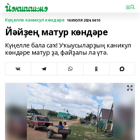
Күңелле каникул көндәре
16 ИЮЛЯ 2024, 04:10
Йәйҙең матур көндәре
Күңелле бала саҡ! Уҡыусыларҙың каникул
көндәре матур ҙа, файҙалы ла үтә.