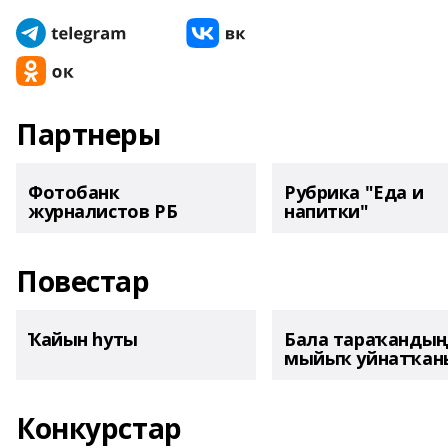
Партнеры
Фотобанк
Рубрика "Еда и
журналистов РБ
напитки"
Повестар
Ҡайын һуты
Бала тараҡанды
мыйыҡ уйнатҡаны
Конкурстар