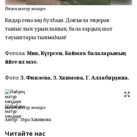
Йәйҙең матур көндәре
Көндәр генә аяҙ булһын. Донъяла тиҙерәк
тыныслыҡ урынлашып, балаларҙың шат
тауыштары тынмаһын!
Фотола:
Миәкә, Күгәрсен, Баймаҡ балаларының
йәйге ял мәле.
Фото:
З. Фәнилева, З. Хәкимова, Г. Аллабирҙина.
Йәйҙең матур көндәре
Автор:
Зөһрә Хәкимова
Читайте нас