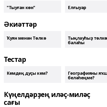
"Тыуған көн"
Елғыуар
Әкиәттәр
Ҡуян менән Төлкө
Тыңлауһыҙ төлк
балаһы
Тестар
Кемдең дуҫы кем?
Географияны яҡ
беләһеңме?
Күңелдәрҙең иләҫ-миләҫ
сағы