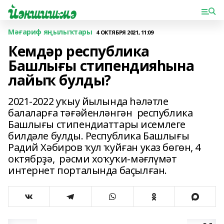
Мәғариф яңылыҡтары
4 ОКТЯБРЯ 2021, 11:09
Кемдәр республика
Башлығы стипендияһына
лайыҡ булды?
2021-2022 уҡыу йылында һәләтле
балаларға тәғәйенләнгән республика
Башлығы стипендиаттары исемлеге
билдәле булды. Республика Башлығы
Радий Хәбиров ҡул ҡуйған указ бөгөн, 4
октябрҙә, рәсми хоҡуҡи-мәғлүмәт
интернет порталында баҫылған.