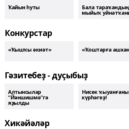
Ҡайын һуты
Бала тараҡанды
мыйыҡ уйнатҡаны
Конкурстар
«Ҡышҡы әкиәт»
«Ҡоштарға ашха
Гәзитебеҙ - дуҫыбыҙ
Алтынсылар
Нисек ҡыуанған
“Йәншишмә”гә
күрһәгеҙ!
яҙылды
Хикәйәләр