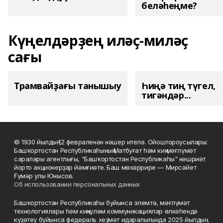
беләһеңме?
Күңелдәрҙең иләҫ-миләҫ
сағы
Трамвайҙағы танышыу
Һиңә тиң түгел,
тигәндәр...
© 1930 йылдың 12 февраленән нәшер ителә. Ойоштороусылары:
Башҡортостан Республикаһының Матбуғат һәм киң мәғлүмәт
саралары агентлығы, "Башҡортостан Республикаһы" нәшриәт
йорто акционерҙар йәмғиәте. Баш мөхәррире — Мирсәйет
Ғүмәр улы Юнысов.
Об использовании персональных данных
Башҡортостан Республикаһы буйынса элемтә, мәғлүмәт
технологиялары һәм киңкүләм коммуникациялар өлкәһендә
күҙәтеү буйынса федераль хеҙмәт идаралығында 2025 йылдың