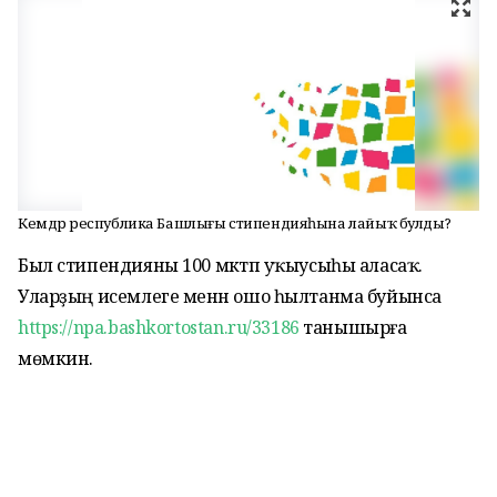
Кемдәр республика Башлығы стипендияһына лайыҡ булды?
Был стипендияны 100 мәктәп уҡыусыһы аласаҡ.
Уларҙың исемлеге менән ошо һылтанма буйынса
https://npa.bashkortostan.ru/33186
танышырға
мөмкин.