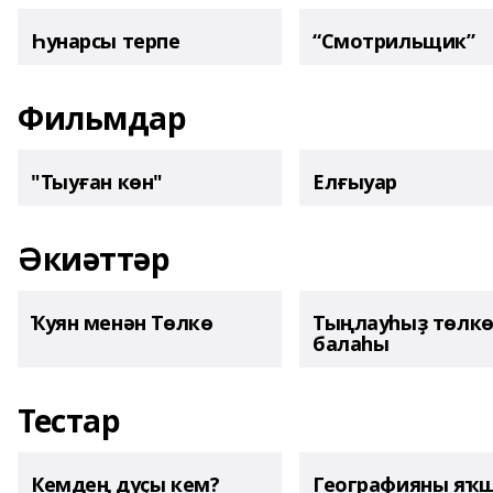
Һунарсы терпе
“Смотрильщик”
Фильмдар
"Тыуған көн"
Елғыуар
Әкиәттәр
Ҡуян менән Төлкө
Тыңлауһыҙ төлк
балаһы
Тестар
Кемдең дуҫы кем?
Географияны яҡ