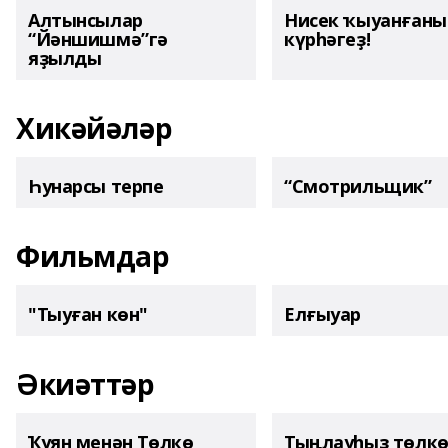
Алтынсылар
Нисек ҡыуанған
“Йәншишмә”гә
күрһәгеҙ!
яҙылды
Хикәйәләр
Һунарсы терпе
“Смотрильщик”
Фильмдар
"Тыуған көн"
Елғыуар
Әкиәттәр
Ҡуян менән Төлкө
Тыңлауһыҙ төлк