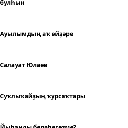
булһын
Ауылымдың аҡ өйҙәре
Салауат Юлаев
Суҡлыҡайҙың ҡурсаҡтары
Йыһанды беләһегеҙме?