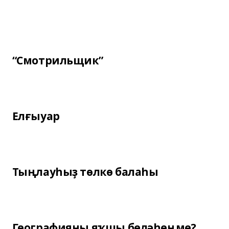
“Смотрильщик”
Елғыуар
Тыңлауһыҙ төлкө балаһы
Географияны яҡшы беләһеңме?