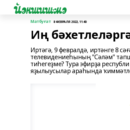
Матбуғат
8 ФЕВРАЛЯ 2022, 11:40
Иң бәхетлеләргә
Иртәгә, 9 февралдә, иртәнге 8 с
телевидениеһының "Сәләм" тапш
тиһегеҙме? Тура эфирҙа республи
яҙылыусылар араһында ҡиммәтле