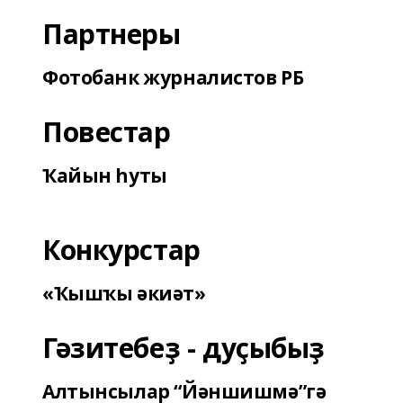
Партнеры
Фотобанк журналистов РБ
Повестар
Ҡайын һуты
Конкурстар
«Ҡышҡы әкиәт»
Гәзитебеҙ - дуҫыбыҙ
Алтынсылар “Йәншишмә”гә