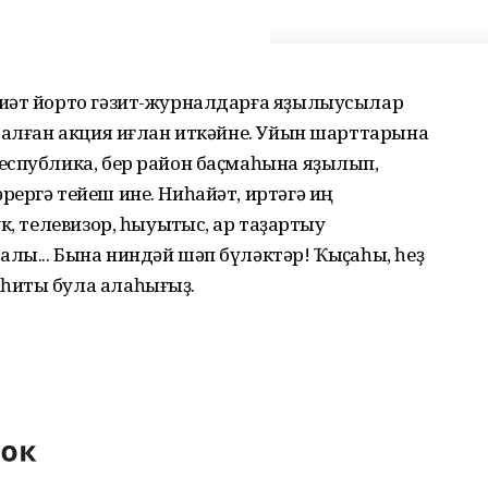
риәт йорто гәзит-журналдарға яҙылыусылар
талған акция иғлан иткәйне. Уйын шарттарына
еспублика, бер район баҫмаһына яҙылып,
ергә тейеш ине. Ниһайәт, иртәгә иң
, телевизор, һыуытҡыс, ҡар таҙартыу
ы... Бына ниндәй шәп бүләктәр! Ҡыҫҡаһы, һеҙ
һиты була алаһығыҙ.