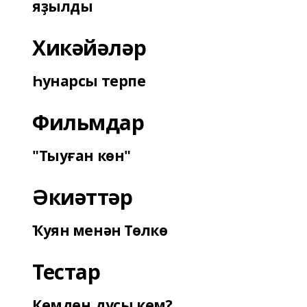
яҙылды
Хикәйәләр
Һунарсы терпе
Фильмдар
"Тыуған көн"
Әкиәттәр
Ҡуян менән Төлкө
Тестар
Кемдең дуҫы кем?