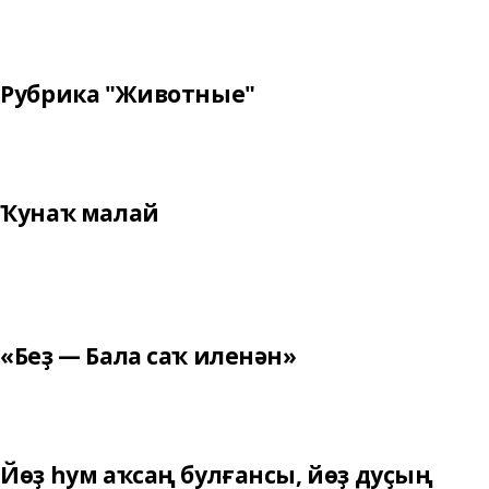
Рубрика "Животные"
Ҡунаҡ малай
«Беҙ — Бала саҡ иленән»
Йөҙ һум аҡсаң булғансы, йөҙ дуҫың