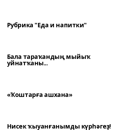
Рубрика "Еда и напитки"
Бала тараҡандың мыйыҡ
уйнатҡаны...
«Ҡоштарға ашхана»
Нисек ҡыуанғанымды күрһәгеҙ!