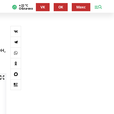
+22 °С
VK
OK
Макс
Облачно
н,