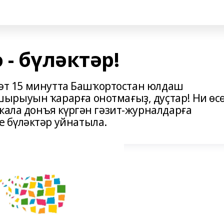
 - бүләктәр!
әғәт 15 минутта Башҡортостан юлдаш
ырыуын ҡарарға онотмағыҙ, дуҫтар! Ни өсө
кала донъя күргән гәзит-журналдарға
 бүләктәр уйнатыла.