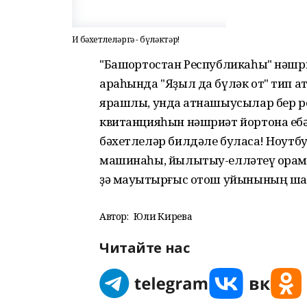
Иң бәхетлеләргә - бүләктәр!
"Башҡортостан Республикаһы" нәш
араһында "Яҙыл да бүләк от" тип а
ярашлы, унда ҡатнашыусылар бер р
квитанцияһын нәшриәт йортона ебәр
бәхетлеләр билдәле буласаҡ! Ноутбук
машинаһы, йылытыу-елләтеү ҡорамал
ҙә мауыҡтырғыс отош уйынының ша
Автор:
Юлиә Кирәева
Читайте нас