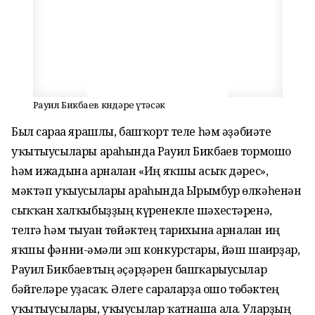
Рауил Бикбаев көндәре үтәсәк
Был сараға ярашлы, башҡорт теле һәм әҙәбиәте
уҡытыусылары араһында Рауил Бикбаев тормошо
һәм ижадына арналған «Иң яҡшы асыҡ дәрес»,
мәктәп уҡыусылары араһында Ырымбур өлкәһенән
сыҡҡан халҡыбыҙҙың күренекле шәхестәренә,
телгә һәм тыуған төйәктең тарихына арналған иң
яҡшы фәнни-ғәмәли эш конкурстары, йәш шағирҙар,
Рауил Бикбаевтың әҫәрҙәрен башҡарыусылар
бәйгеләре уҙасаҡ. Әлеге сараларҙа ошо төбәктең
уҡытыусылары, уҡыусылар ҡатнаша ала. Уларҙың