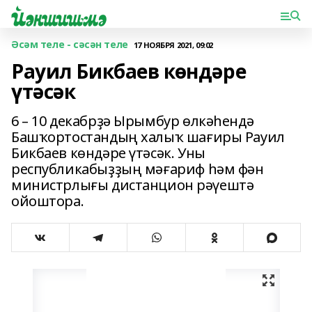
Әсәм теле - сәсән теле
17 НОЯБРЯ 2021, 09:02
Рауил Бикбаев көндәре
үтәсәк
6 – 10 декабрҙә Ырымбур өлкәһендә
Башҡортостандың халыҡ шағиры Рауил
Бикбаев көндәре үтәсәк. Уны
республикабыҙҙың мәғариф һәм фән
министрлығы дистанцион рәүештә
ойоштора.