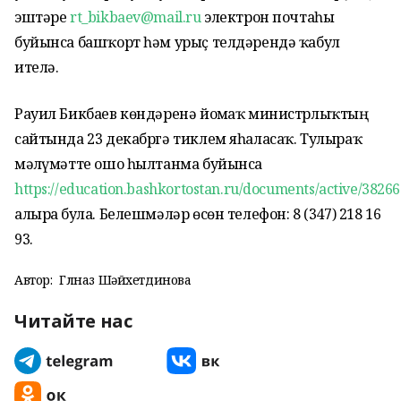
эштәре
rt_bikbaev@mail.ru
электрон почтаһы
буйынса башҡорт һәм урыҫ телдәрендә ҡабул
ителә.
Рауил Бикбаев көндәренә йомғаҡ министрлыҡтың
сайтында 23 декабргә тиклем яһаласаҡ. Тулыраҡ
мәғлүмәтте ошо һылтанма буйынса
https://education.bashkortostan.ru/documents/active/38266
алырға була. Белешмәләр өсөн телефон: 8 (347) 218 16
93.
Автор:
Гөлназ Шәйхетдинова
Читайте нас