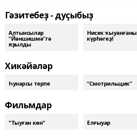
Гәзитебеҙ - дуҫыбыҙ
Алтынсылар
Нисек ҡыуанған
“Йәншишмә”гә
күрһәгеҙ!
яҙылды
Хикәйәләр
Һунарсы терпе
“Смотрильщик”
Фильмдар
"Тыуған көн"
Елғыуар