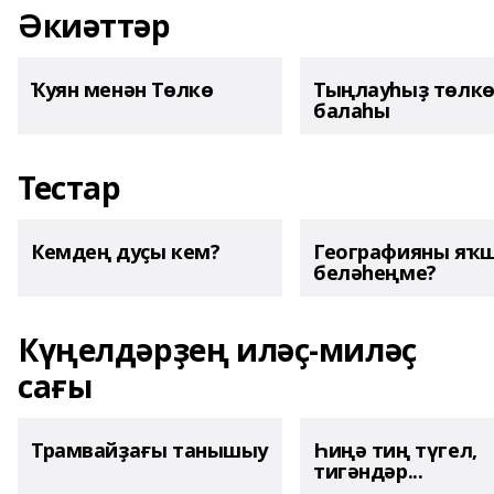
Әкиәттәр
Ҡуян менән Төлкө
Тыңлауһыҙ төлк
балаһы
Тестар
Кемдең дуҫы кем?
Географияны яҡ
беләһеңме?
Күңелдәрҙең иләҫ-миләҫ
сағы
Трамвайҙағы танышыу
Һиңә тиң түгел,
тигәндәр...