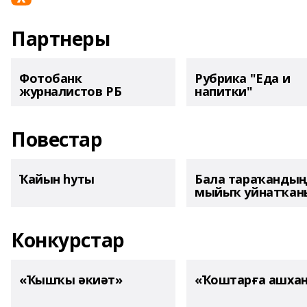
Партнеры
Фотобанк
Рубрика "Еда и
журналистов РБ
напитки"
Повестар
Ҡайын һуты
Бала тараҡанды
мыйыҡ уйнатҡаны
Конкурстар
«Ҡышҡы әкиәт»
«Ҡоштарға ашха