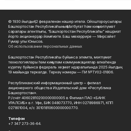
© 1930 йылдың 12 февраленән нәшер ителә. Ойоштороусылары:
Башҡортостан Республикаһының Матбуғат һәм киң мәғлүмәт
саралары агентлығы, "Башҡортостан Республикаһы" нәшриәт
йорто акционерҙар йәмғиәте. Баш мөхәррире — Мирсәйет
Ғүмәр улы Юнысов.
Об использовании персональных данных
Башҡортостан Республикаһы буйынса элемтә, мәғлүмәт
технологиялары һәм киңкүләм коммуникациялар өлкәһендә
күҙәтеү буйынса федераль хеҙмәт идаралығында 2025 йылдың
19 майында теркәлде. Теркәү номеры — ПИ №ТУ02-01806.
Республиканский информационный центр – филиал
акционерного общества Издательский дом «Республика
Башкортостан».
Р./счёт 40602810200000000005 в Филиал ПАО «БАНК
УРАЛСИБ» в г. Уфе, БИК 048073770, ИНН 0278986971, КПП
027801004, к/с 30101810600000000770.
Телефон
+7 347 273-36-64.