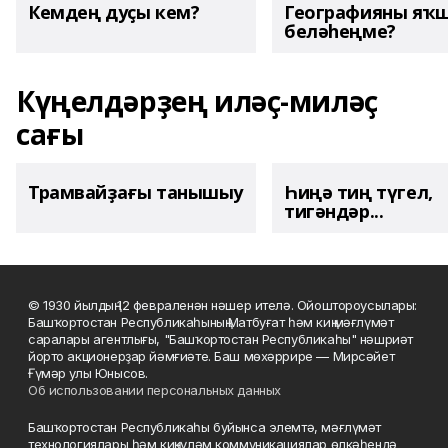
Кемдең дуҫы кем?
Географияны яҡ
беләһеңме?
Күңелдәрҙең иләҫ-миләҫ
сағы
Трамвайҙағы танышыу
Һиңә тиң түгел,
тигәндәр...
© 1930 йылдың 12 февраленән нәшер ителә. Ойоштороусылары:
Башҡортостан Республикаһының Матбуғат һәм киң мәғлүмәт
саралары агентлығы, "Башҡортостан Республикаһы" нәшриәт
йорто акционерҙар йәмғиәте. Баш мөхәррире — Мирсәйет
Ғүмәр улы Юнысов.
Об использовании персональных данных
Башҡортостан Республикаһы буйынса элемтә, мәғлүмәт
технологиялары һәм киңкүләм коммуникациялар өлкәһендә