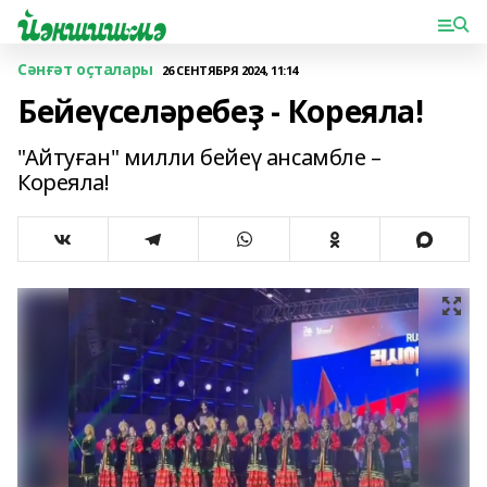
Сәнғәт оҫталары
26 СЕНТЯБРЯ 2024, 11:14
Бейеүселәребеҙ - Кореяла!
"Айтуған" милли бейеү ансамбле –
Кореяла!