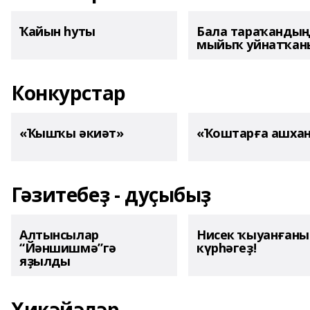
Ҡайын һуты
Бала тараҡанды
мыйыҡ уйнатҡаны
Конкурстар
«Ҡышҡы әкиәт»
«Ҡоштарға ашха
Гәзитебеҙ - дуҫыбыҙ
Алтынсылар
Нисек ҡыуанған
“Йәншишмә”гә
күрһәгеҙ!
яҙылды
Хикәйәләр