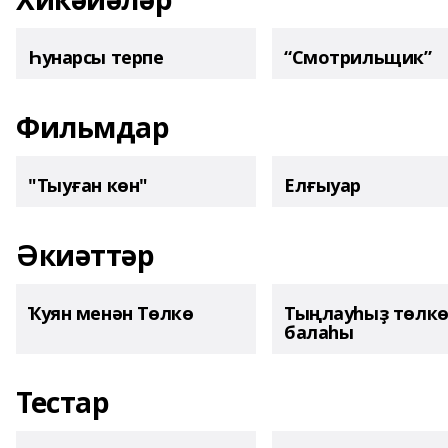
Һунарсы терпе
“Смотрильщик”
Фильмдар
"Тыуған көн"
Елғыуар
Әкиәттәр
Ҡуян менән Төлкө
Тыңлауһыҙ төлк
балаһы
Тестар