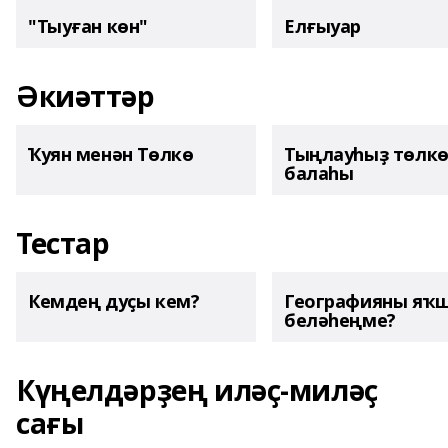
"Тыуған көн"
Елғыуар
Әкиәттәр
Ҡуян менән Төлкө
Тыңлауһыҙ төлк
балаһы
Тестар
Кемдең дуҫы кем?
Географияны яҡ
беләһеңме?
Күңелдәрҙең иләҫ-миләҫ
сағы