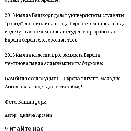
булып уңышҡа иреште.
2013 йылда Башҡорт дәүләт университеты студенты
"рапид" дисциплинаһында Европа чемпионатында
еңде (ул саҡта чемпионат студенттар араһында
Европа беренселеге менән үтте);
2016 йылда классик программала Европа
чемпионатында алдынғылыҡты бирмәне;
Һәм бына өсөнсө уңыш – Европа титулы. Маладис,
Айгөл, ихлас күңелдән ҡотлайбыҙ!
Фото: Башинформ
Автор:
Дилара Арсаева
Читайте нас