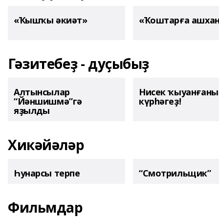
«Ҡышҡы әкиәт»
«Ҡоштарға ашха
Гәзитебеҙ - дуҫыбыҙ
Алтынсылар
Нисек ҡыуанған
“Йәншишмә”гә
күрһәгеҙ!
яҙылды
Хикәйәләр
Һунарсы терпе
“Смотрильщик”
Фильмдар