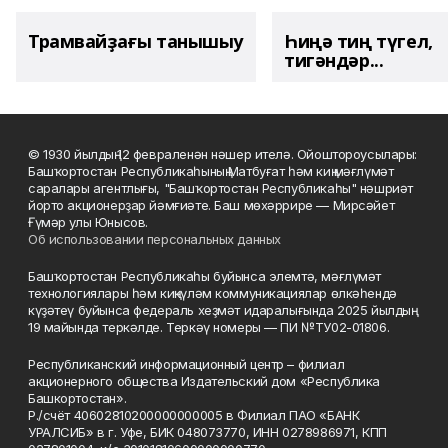
Трамвайҙағы танышыу
Һиңә тиң түгел,
тигәндәр...
© 1930 йылдың 12 февраленән нәшер ителә. Ойоштороусылары:
Башҡортостан Республикаһының Матбуғат һәм киң мәғлүмәт
саралары агентлығы, "Башҡортостан Республикаһы" нәшриәт
йорто акционерҙар йәмғиәте. Баш мөхәррире — Мирсәйет
Ғүмәр улы Юнысов.
Об использовании персональных данных
Башҡортостан Республикаһы буйынса элемтә, мәғлүмәт
технологиялары һәм киңкүләм коммуникациялар өлкәһендә
күҙәтеү буйынса федераль хеҙмәт идаралығында 2025 йылдың
19 майында теркәлде. Теркәү номеры — ПИ №ТУ02-01806.
Республиканский информационный центр – филиал
акционерного общества Издательский дом «Республика
Башкортостан».
Р./счёт 40602810200000000005 в Филиал ПАО «БАНК
УРАЛСИБ» в г. Уфе, БИК 048073770, ИНН 0278986971, КПП