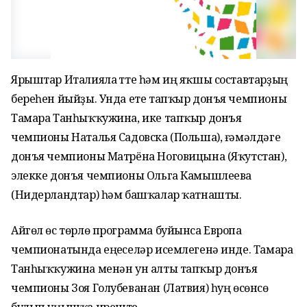
Ярыштар Италияла үтте һәм иң яҡшы составтарҙың
береһен йыйҙы. Унда ете тапҡыр донъя чемпионы
Тамара Танһыҡҡужина, ике тапҡыр донъя
чемпионы Наталья Садовска (Польша), ғәмәлдәге
донъя чемпионы Матрёна Ноговицына (Яҡутстан),
элекке донъя чемпионы Ольга Камышлеева
(Нидерландтар) һәм башҡалар ҡатнашты.
Айгөл өс төрлө программа буйынса Европа
чемпионатында еңеүселәр исемлегенә инде. Тамара
Танһыҡҡужина менән ун алты тапҡыр донъя
чемпионы Зоя Голубеванан (Латвия) һуң өсөнсө