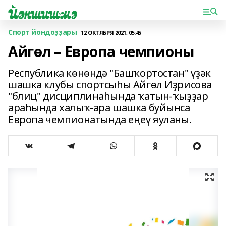
Спорт йондоҙҙары
12 ОКТЯБРЯ 2021, 05:45
Айгөл – Европа чемпионы
Республика көнөндә "Башҡортостан" үҙәк
шашка клубы спортсыһы Айгөл Иҙрисова
"блиц" дисциплинаһында ҡатын-ҡыҙҙар
араһында халыҡ-ара шашка буйынса
Европа чемпионатында еңеү яуланы.