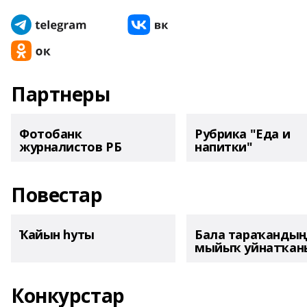
Партнеры
Фотобанк
Рубрика "Еда и
журналистов РБ
напитки"
Повестар
Ҡайын һуты
Бала тараҡанды
мыйыҡ уйнатҡаны
Конкурстар