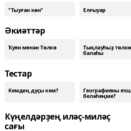
"Тыуған көн"
Елғыуар
Әкиәттәр
Ҡуян менән Төлкө
Тыңлауһыҙ төлк
балаһы
Тестар
Кемдең дуҫы кем?
Географияны яҡ
беләһеңме?
Күңелдәрҙең иләҫ-миләҫ
сағы