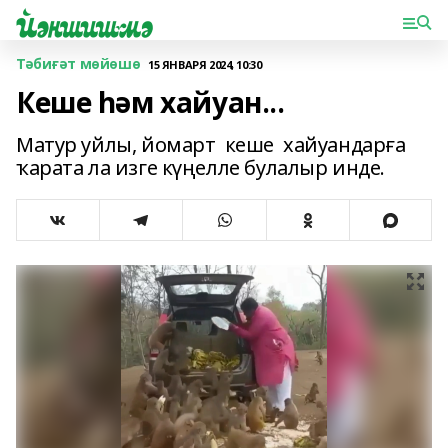
Тәбиғәт мөйөшө
15 ЯНВАРЯ 2024, 10:30
Кеше һәм хайуан...
Матур уйлы, йомарт кеше хайуандарға
ҡарата ла изге күңелле булалыр инде.