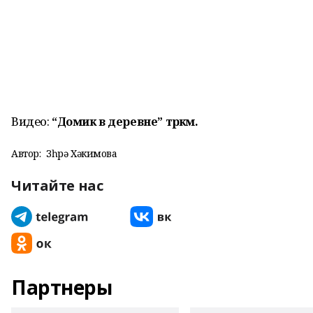
Видео:
“Домик в деревне” төркөмө.
Автор:
Зөһрә Хәкимова
Читайте нас
Партнеры