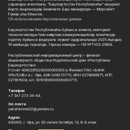
саралары агентлығы, "Башҡортостан Республикаһы" нәшриәт
йорто акционерҙар йәмғиәте. Баш мөхәррире — Мирсәйет
Ғүмәр улы Юнысов.
Об использовании персональных данных
Башҡортостан Республикаһы буйынса элемтә, мәғлүмәт
технологиялары һәм киңкүләм коммуникациялар өлкәһендә
күҙәтеү буйынса федераль хеҙмәт идаралығында 2025 йылдың
19 майында теркәлде. Теркәү номеры — ПИ №ТУ02-01806.
Республиканский информационный центр – филиал
акционерного общества Издательский дом «Республика
Башкортостан».
Р./счёт 40602810200000000005 в Филиал ПАО «БАНК
УРАЛСИБ» в г. Уфе, БИК 048073770, ИНН 0278986971, КПП
027801004, к/с 30101810600000000770.
Телефон
+7 347 273-36-64.
Эл. почта
yanshishma02@yandex.ru
Адрес
450005, г. Уфа, ул. 50-летия Октября, 13, 8-й этаж