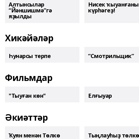
Алтынсылар
Нисек ҡыуанған
“Йәншишмә”гә
күрһәгеҙ!
яҙылды
Хикәйәләр
Һунарсы терпе
“Смотрильщик”
Фильмдар
"Тыуған көн"
Елғыуар
Әкиәттәр
Ҡуян менән Төлкө
Тыңлауһыҙ төлк