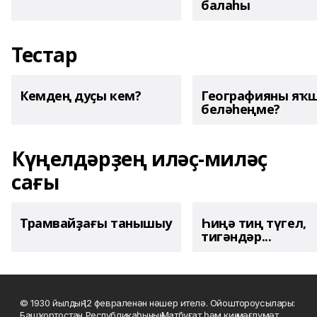
балаһы
Тестар
Кемдең дуҫы кем?
Географияны яҡ
беләһеңме?
Күңелдәрҙең иләҫ-миләҫ
сағы
Трамвайҙағы танышыу
Һиңә тиң түгел,
тигәндәр...
© 1930 йылдың 12 февраленән нәшер ителә. Ойоштороусылары:
Башҡортостан Республикаһының Матбуғат һәм киң мәғлүмәт