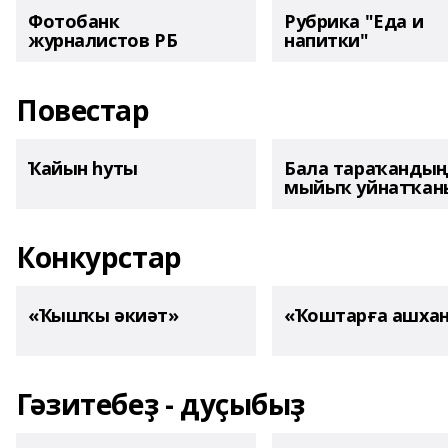
Фотобанк
Рубрика "Еда и
журналистов РБ
напитки"
Повестар
Ҡайын һуты
Бала тараҡанды
мыйыҡ уйнатҡаны
Конкурстар
«Ҡышҡы әкиәт»
«Ҡоштарға ашха
Гәзитебеҙ - дуҫыбыҙ