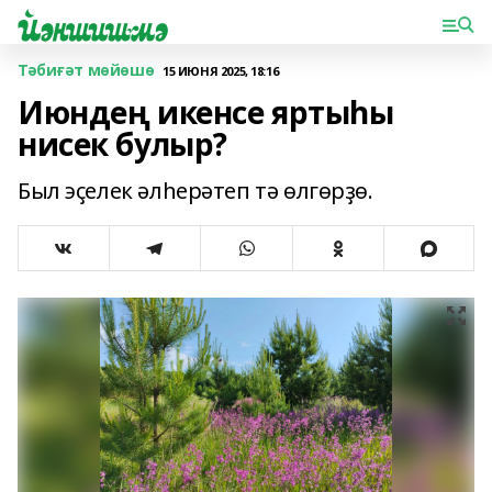
Тәбиғәт мөйөшө
15 ИЮНЯ 2025, 18:16
Июндең икенсе яртыһы
нисек булыр?
Был эҫелек әлһерәтеп тә өлгөрҙө.