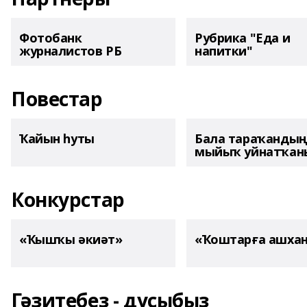
Фотобанк
Рубрика "Еда и
журналистов РБ
напитки"
Повестар
Ҡайын һуты
Бала тараҡанды
мыйыҡ уйнатҡаны
Конкурстар
«Ҡышҡы әкиәт»
«Ҡоштарға ашха
Гәзитебеҙ - дуҫыбыҙ