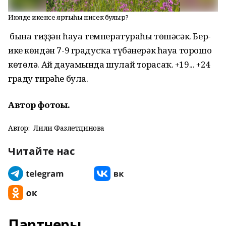
Июлдең икенсе яртыһы нисек булыр?
Ә бына тиҙҙән һауа температураһы төшәсәк. Бер-
ике көндән 7-9 градусҡа түбәнерәк һауа торошо
көтөлә. Ай дауамында шулай торасаҡ. +19... +24
граду тирәһе була.
Автор фотоһы.
Автор:
Лилиә Фазлетдинова
Читайте нас
Партнеры