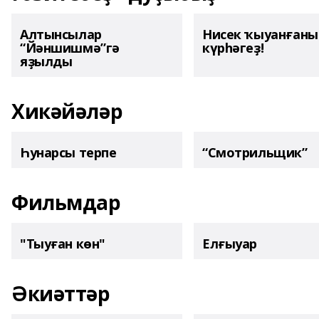
Алтынсылар
Нисек ҡыуанған
“Йәншишмә”гә
күрһәгеҙ!
яҙылды
Хикәйәләр
Һунарсы терпе
“Смотрильщик”
Фильмдар
"Тыуған көн"
Елғыуар
Әкиәттәр