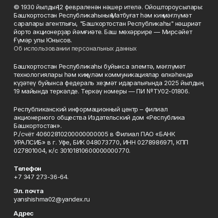
© 1930 йылдың 12 февраленән нәшер ителә. Ойоштороусылары:
Башҡортостан Республикаһының Матбуғат һәм киң мәғлүмәт
саралары агентлығы, "Башҡортостан Республикаһы" нәшриәт
йорто акционерҙар йәмғиәте. Баш мөхәррире — Мирсәйет
Ғүмәр улы Юнысов.
Об использовании персональных данных
Башҡортостан Республикаһы буйынса элемтә, мәғлүмәт
технологиялары һәм киңкүләм коммуникациялар өлкәһендә
күҙәтеү буйынса федераль хеҙмәт идаралығында 2025 йылдың
19 майында теркәлде. Теркәү номеры — ПИ №ТУ02-01806.
Республиканский информационный центр – филиал
акционерного общества Издательский дом «Республика
Башкортостан».
Р./счёт 40602810200000000005 в Филиал ПАО «БАНК
УРАЛСИБ» в г. Уфе, БИК 048073770, ИНН 0278986971, КПП
027801004, к/с 30101810600000000770.
Телефон
+7 347 273-36-64.
Эл. почта
yanshishma02@yandex.ru
Адрес