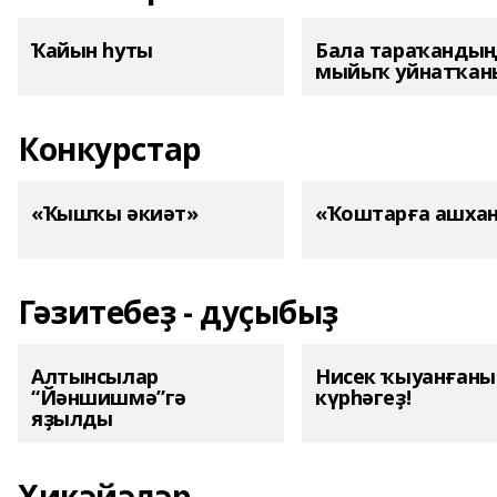
Ҡайын һуты
Бала тараҡанды
мыйыҡ уйнатҡаны
Конкурстар
«Ҡышҡы әкиәт»
«Ҡоштарға ашха
Гәзитебеҙ - дуҫыбыҙ
Алтынсылар
Нисек ҡыуанған
“Йәншишмә”гә
күрһәгеҙ!
яҙылды
Хикәйәләр