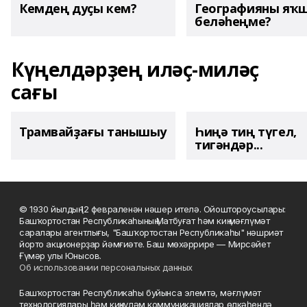
Кемдең дуҫы кем?
Географияны яҡ
беләһеңме?
Күңелдәрҙең иләҫ-миләҫ
сағы
Трамвайҙағы танышыу
Һиңә тиң түгел,
тигәндәр...
© 1930 йылдың 12 февраленән нәшер ителә. Ойоштороусылары:
Башҡортостан Республикаһының Матбуғат һәм киң мәғлүмәт
саралары агентлығы, "Башҡортостан Республикаһы" нәшриәт
йорто акционерҙар йәмғиәте. Баш мөхәррире — Мирсәйет
Ғүмәр улы Юнысов.
Об использовании персональных данных
Башҡортостан Республикаһы буйынса элемтә, мәғлүмәт
технологиялары һәм киңкүләм коммуникациялар өлкәһендә