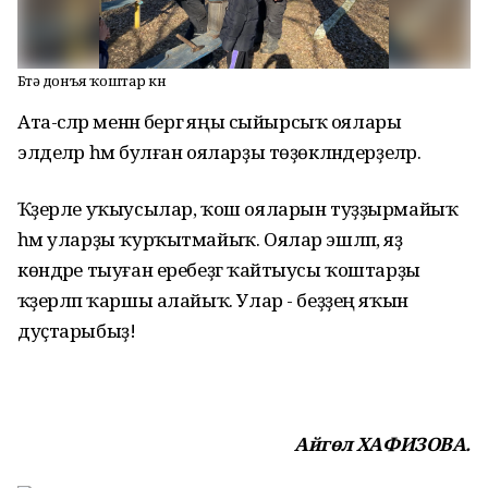
Бөтә донъя ҡоштар көнө
Ата-әсәләр менән бергә яңы сыйырсыҡ оялары
элделәр һәм булған ояларҙы төҙөкләндерҙеләр.
Ҡәҙерле уҡыусылар, ҡош ояларын туҙҙырмайыҡ
һәм уларҙы ҡурҡытмайыҡ. Оялар эшләп, яҙ
көндәре тыуған еребеҙгә ҡайтыусы ҡоштарҙы
ҡәҙерләп ҡаршы алайыҡ. Улар - беҙҙең яҡын
дуҫтарыбыҙ!
Айгөл ХАФИЗОВА.