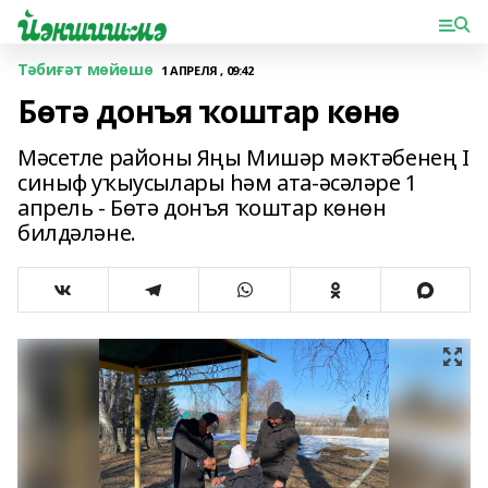
Тәбиғәт мөйөшө
1 АПРЕЛЯ , 09:42
Бөтә донъя ҡоштар көнө
Мәсетле районы Яңы Мишәр мәктәбенең I
синыф уҡыусылары һәм ата-әсәләре 1
апрель - Бөтә донъя ҡоштар көнөн
билдәләне.