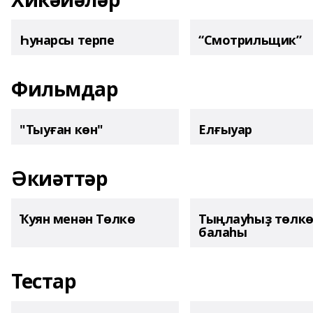
Һунарсы терпе
“Смотрильщик”
Фильмдар
"Тыуған көн"
Елғыуар
Әкиәттәр
Ҡуян менән Төлкө
Тыңлауһыҙ төлк
балаһы
Тестар