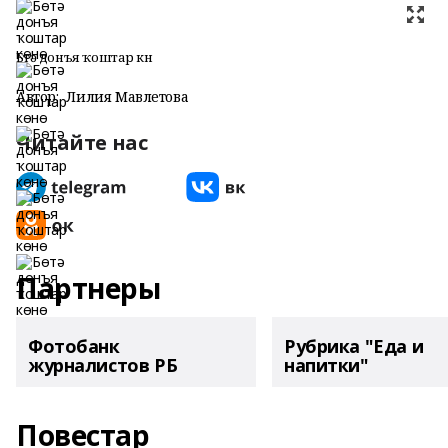
Бөтә донъя ҡоштар көнө
Автор:
Лилия Мавлетова
Читайте нас
Партнеры
Фотобанк
Рубрика "Еда и
журналистов РБ
напитки"
Повестар