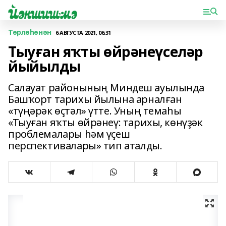
Төрлөһөнән
6 АВГУСТА 2021, 06:31
Тыуған яҡты өйрәнеүселәр
йыйылды
Салауат районының Миндеш ауылында
Башҡорт тарихы йылына арналған
«түңәрәк өҫтәл» үтте. Уның темаһы
«Тыуған яҡты өйрәнеү: тарихы, көнүҙәк
проблемалары һәм үҫеш
перспективалары» тип аталды.