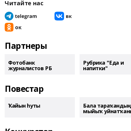
Читайте нас
Партнеры
Фотобанк
Рубрика "Еда и
журналистов РБ
напитки"
Повестар
Ҡайын һуты
Бала тараҡанды
мыйыҡ уйнатҡаны