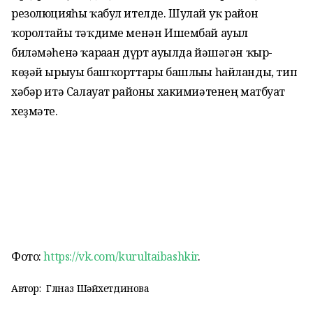
резолюцияһы ҡабул ителде. Шулай уҡ район
ҡоролтайы тәҡдиме менән Ишембай ауыл
биләмәһенә ҡараған дүрт ауылда йәшәгән ҡыр-
көҙәй ырыуы башҡорттары башлығы һайланды, тип
хәбәр итә Салауат районы хакимиәтенең матбуғат
хеҙмәте.
Фото:
https://vk.com/kurultaibashkir
.
Автор:
Гөлназ Шәйхетдинова