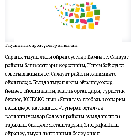
Тыуған яҡты өйрәнеүселәр йыйылды
Сараны тыуған яҡты өйрәнеүселәр йәмғиәте, Салауат
районы башҡорттары ҡоролтайы, Ишембай ауыл
советы хакимиәте, Салауат районы хакимиәте
ойошторҙо. Бында тыуған яҡты өйрәнеүселәр,
йәмәғәт ойошмалары, власть органдары, туристик
бизнес, ЮНЕСКО-ның «Янғантау» глобаль геопаркы
вәкилдәре ҡатнашты. «Түңәрәк өҫтәл»дә
ҡатнашыусылар Салауат районы ауылдарының
тарихын, билдәле яҡташтарҙың биографияһын
өйрәнеү, тыуған яҡты танып белеү эшен