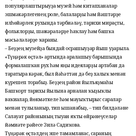
популярлаштырыуҙа музей һәм китапханалар
эшмәкәрлегенең роле, балаларҙы һәм йәштәрҙе
илһөйәрлек рухында тәрбиәләү, тарихи мираҫты,
фольклорҙы, шәжәрәләрҙе һаҡлау һәм башҡа
мәсьәләләрҙе ҡараны.
– Беҙҙең музейҙа бындай осрашыуҙар йыш уҙғарыла.
«Түңәрәк өҫтәл» артында аралашыу барышында
формалашҡан рух һәм яңы идеяларҙы артабан да
таратырға кәрәк, был йәһәттән дә беҙ халыҡ менән
күрешеп торабыҙ. Беҙҙең район йылъяҙмаһы
Башҡорт тарихы йылына арналған ҡыҙыҡлы
ваҡиғалар, йөкмәткеле һәм мауыҡтырғыс саралар
менән тулыланыр, тип ышанабыҙ, – тип билдәләне
Салауат районының тыуған яҡты өйрәнеүселәр
йәмғиәте рәйесе Зилә Садиҡова.
Түңәрәк өҫтәлдең эше тамамланғас, сараның