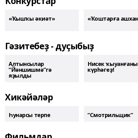
Конкурстар
«Ҡышҡы әкиәт»
«Ҡоштарға ашха
Гәзитебеҙ - дуҫыбыҙ
Алтынсылар
Нисек ҡыуанған
“Йәншишмә”гә
күрһәгеҙ!
яҙылды
Хикәйәләр
Һунарсы терпе
“Смотрильщик”
Фильмдар