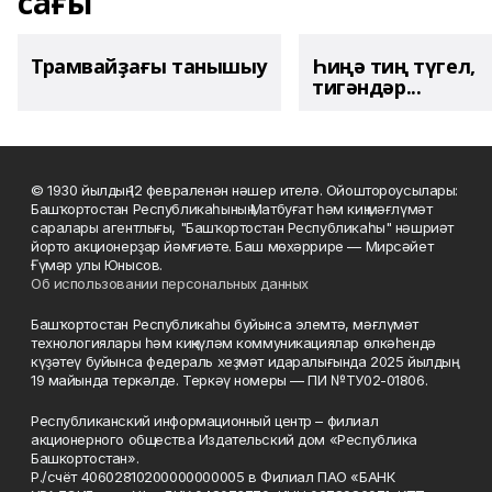
сағы
Трамвайҙағы танышыу
Һиңә тиң түгел,
тигәндәр...
© 1930 йылдың 12 февраленән нәшер ителә. Ойоштороусылары:
Башҡортостан Республикаһының Матбуғат һәм киң мәғлүмәт
саралары агентлығы, "Башҡортостан Республикаһы" нәшриәт
йорто акционерҙар йәмғиәте. Баш мөхәррире — Мирсәйет
Ғүмәр улы Юнысов.
Об использовании персональных данных
Башҡортостан Республикаһы буйынса элемтә, мәғлүмәт
технологиялары һәм киңкүләм коммуникациялар өлкәһендә
күҙәтеү буйынса федераль хеҙмәт идаралығында 2025 йылдың
19 майында теркәлде. Теркәү номеры — ПИ №ТУ02-01806.
Республиканский информационный центр – филиал
акционерного общества Издательский дом «Республика
Башкортостан».
Р./счёт 40602810200000000005 в Филиал ПАО «БАНК