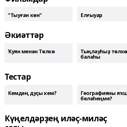
"Тыуған көн"
Елғыуар
Әкиәттәр
Ҡуян менән Төлкө
Тыңлауһыҙ төлк
балаһы
Тестар
Кемдең дуҫы кем?
Географияны яҡ
беләһеңме?
Күңелдәрҙең иләҫ-миләҫ