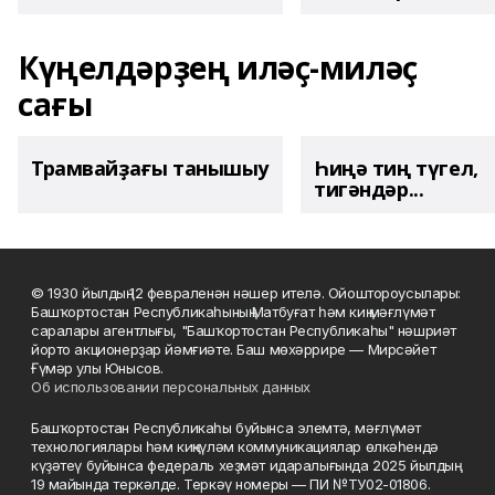
Күңелдәрҙең иләҫ-миләҫ
сағы
Трамвайҙағы танышыу
Һиңә тиң түгел,
тигәндәр...
© 1930 йылдың 12 февраленән нәшер ителә. Ойоштороусылары:
Башҡортостан Республикаһының Матбуғат һәм киң мәғлүмәт
саралары агентлығы, "Башҡортостан Республикаһы" нәшриәт
йорто акционерҙар йәмғиәте. Баш мөхәррире — Мирсәйет
Ғүмәр улы Юнысов.
Об использовании персональных данных
Башҡортостан Республикаһы буйынса элемтә, мәғлүмәт
технологиялары һәм киңкүләм коммуникациялар өлкәһендә
күҙәтеү буйынса федераль хеҙмәт идаралығында 2025 йылдың
19 майында теркәлде. Теркәү номеры — ПИ №ТУ02-01806.