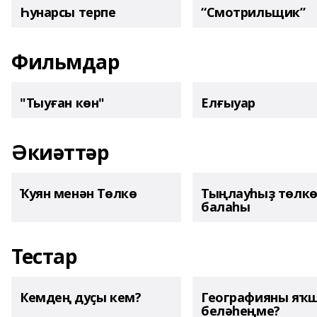
Һунарсы терпе
“Смотрильщик”
Фильмдар
"Тыуған көн"
Елғыуар
Әкиәттәр
Ҡуян менән Төлкө
Тыңлауһыҙ төлк
балаһы
Тестар
Кемдең дуҫы кем?
Географияны яҡ
беләһеңме?