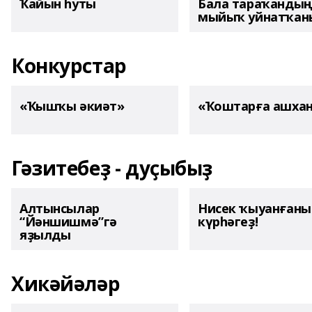
Ҡайын һуты
Бала тараҡанды
мыйыҡ уйнатҡаны
Конкурстар
«Ҡышҡы әкиәт»
«Ҡоштарға ашха
Гәзитебеҙ - дуҫыбыҙ
Алтынсылар
Нисек ҡыуанған
“Йәншишмә”гә
күрһәгеҙ!
яҙылды
Хикәйәләр