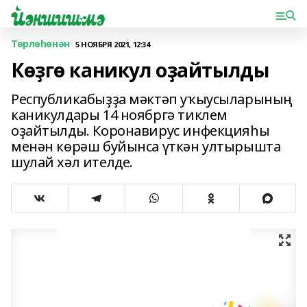
Төрлөһөнән
5 НОЯБРЯ 2021, 12:34
Көҙгө каникул оҙайтылды
Республикабыҙҙа мәктәп уҡыусыларының
каникулдары 14 ноябргә тиклем
оҙайтылды. Коронавирус инфекцияһы
менән көрәш буйынса үткән ултырышта
шулай хәл ителде.