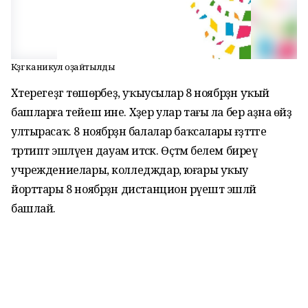
Көҙгө каникул оҙайтылды
Хәтерегеҙгә төшөрәбеҙ, уҡыусылар 8 ноябрҙән уҡый
башларға тейеш ине. Хәҙер улар тағы ла бер аҙна өйҙә
ултырасаҡ. 8 ноябрҙән балалар баҡсалары ғәҙәттәге
тәртиптә эшләүен дауам итәсәк. Өҫтәмә белем биреү
учреждениелары, колледждар, юғары уҡыу
йорттары 8 ноябрҙән дистанцион рәүештә эшләй
башлай.