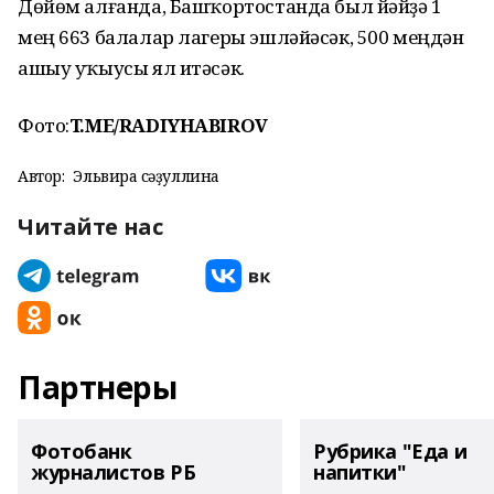
Дөйөм алғанда, Башҡортостанда был йәйҙә 1
мең 663 балалар лагеры эшләйәсәк, 500 меңдән
ашыу уҡыусы ял итәсәк.
Фото:
T.ME/RADIYHABIROV
Автор:
Эльвира Әсәҙуллина
Читайте нас
Партнеры
Фотобанк
Рубрика "Еда и
журналистов РБ
напитки"