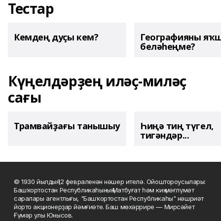
Тестар
Кемдең дуҫы кем?
Географияны яҡ
беләһеңме?
Күңелдәрҙең иләҫ-миләҫ
сағы
Трамвайҙағы танышыу
Һиңә тиң түгел,
тигәндәр...
© 1930 йылдың 12 февраленән нәшер ителә. Ойоштороусылары:
Башҡортостан Республикаһының Матбуғат һәм киң мәғлүмәт
саралары агентлығы, "Башҡортостан Республикаһы" нәшриәт
йорто акционерҙар йәмғиәте. Баш мөхәррире — Мирсәйет
Ғүмәр улы Юнысов.