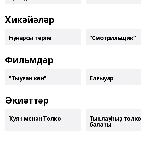
Хикәйәләр
Һунарсы терпе
“Смотрильщик”
Фильмдар
"Тыуған көн"
Елғыуар
Әкиәттәр
Ҡуян менән Төлкө
Тыңлауһыҙ төлк
балаһы