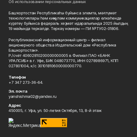
Об использовании персональных данных
Башҡортостан Республикаһы буйынса элемтә, мәғлүмәт
технологиялары һәм киңкүләм коммуникациялар өлкәһендә
күҙәтеү буйынса федераль хеҙмәт идаралығында 2025 йылдың
19 майында теркәлде. Теркәү номеры — ПИ №ТУ02-01806.
Республиканский информационный центр – филиал
акционерного общества Издательский дом «Республика
Башкортостан».
Р./счёт 40602810200000000005 в Филиал ПАО «БАНК
УРАЛСИБ» в г. Уфе, БИК 048073770, ИНН 0278986971, КПП
027801004, к/с 30101810600000000770.
Телефон
+7 347 273-36-64.
Эл. почта
yanshishma02@yandex.ru
Адрес
450005, г. Уфа, ул. 50-летия Октября, 13, 8-й этаж