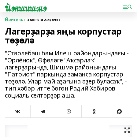
Йәйге ял
3 АПРЕЛЯ 2023, 09:37
Лагерҙарҙа яңы корпустар
төҙөлә
"Стәрлебаш һәм Илеш райондарындағы -
"Орлёнок", Өфөләге "Аҡсарлаҡ"
лагерҙарында, Шишмә районындағы
"Патриот" паркында заманса корпустар
төҙөлә. Улар май аҙағына әҙер буласаҡ", -
тип хәбәр итте бөгөн Радий Хәбиров
социаль селтәрҙәр аша.