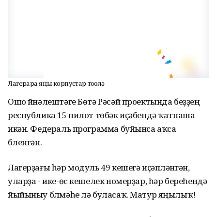
Лагерҙарҙа яңы корпустар төҙөлә
Ошо йүнәлештәге Бөтә Рәсәй проектында беҙҙең
республика 15 пилот төбәк иҫәбендә ҡатнаша
икән. Федераль программа буйынса аҡса
бүленгән.
Лагерҙағы һәр модуль 49 кешегә иҫәпләнгән,
уларҙа - ике-өс кешелек номерҙар, һәр береһендә
йыйыныу бүлмәһе лә буласаҡ. Матур яңылыҡ!