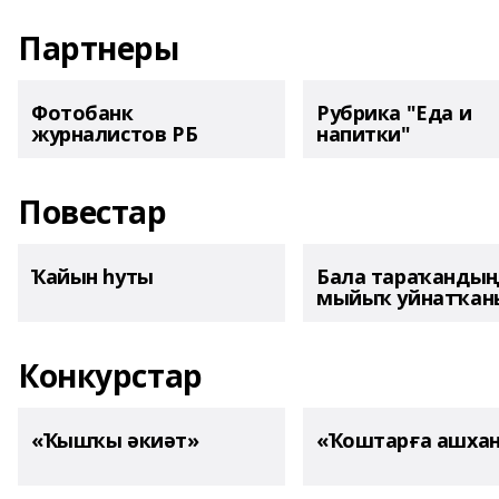
Партнеры
Фотобанк
Рубрика "Еда и
журналистов РБ
напитки"
Повестар
Ҡайын һуты
Бала тараҡанды
мыйыҡ уйнатҡаны
Конкурстар
«Ҡышҡы әкиәт»
«Ҡоштарға ашха