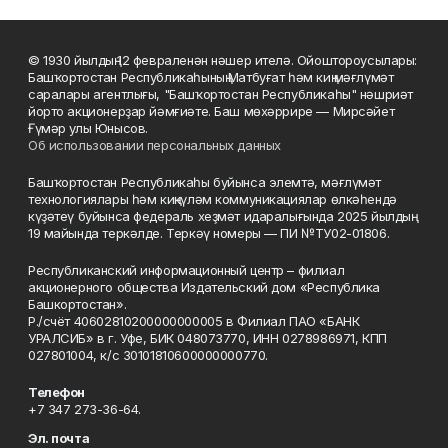
© 1930 йылдың 12 февраленән нәшер ителә. Ойоштороусылары:
Башҡортостан Республикаһының Матбуғат һәм киң мәғлүмәт
саралары агентлығы, "Башҡортостан Республикаһы" нәшриәт
йорто акционерҙар йәмғиәте. Баш мөхәррире — Мирсәйет
Ғүмәр улы Юнысов.
Об использовании персональных данных
Башҡортостан Республикаһы буйынса элемтә, мәғлүмәт
технологиялары һәм киңкүләм коммуникациялар өлкәһендә
күҙәтеү буйынса федераль хеҙмәт идаралығында 2025 йылдың
19 майында теркәлде. Теркәү номеры — ПИ №ТУ02-01806.
Республиканский информационный центр – филиал
акционерного общества Издательский дом «Республика
Башкортостан».
Р./счёт 40602810200000000005 в Филиал ПАО «БАНК
УРАЛСИБ» в г. Уфе, БИК 048073770, ИНН 0278986971, КПП
027801004, к/с 30101810600000000770.
Телефон
+7 347 273-36-64.
Эл. почта