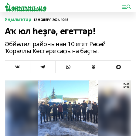
Яңылыҡтар
12 НОЯБРЯ 2024, 10:15
Аҡ юл һеҙгә, егеттәр!
Әбйәлил районынан 10 егет Рәсәй
Ҡораллы Көстәре сафына баҫты.