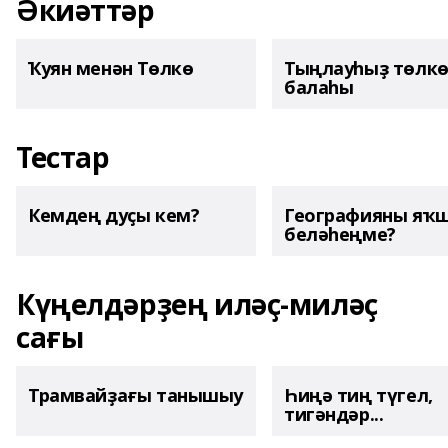
Әкиәттәр
Ҡуян менән Төлкө
Тыңлауһыҙ төлк
балаһы
Тестар
Кемдең дуҫы кем?
Географияны яҡ
беләһеңме?
Күңелдәрҙең иләҫ-миләҫ
сағы
Трамвайҙағы танышыу
Һиңә тиң түгел,
тигәндәр...