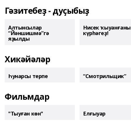
Гәзитебеҙ - дуҫыбыҙ
Алтынсылар
Нисек ҡыуанған
“Йәншишмә”гә
күрһәгеҙ!
яҙылды
Хикәйәләр
Һунарсы терпе
“Смотрильщик”
Фильмдар
"Тыуған көн"
Елғыуар