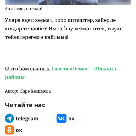
Аҡ юл һеҙгә, егеттәр!
Уларға еңел хеҙмәт, тоғро иптәштәр, хәйерле
юлдар теләйбеҙ! Имен-һау хеҙмәт итеп, тыуған
төйәктәрегеҙгә ҡайтығыҙ!
Фото һәм сығанаҡ:
Газета «Осҡон» — Әбйәлил
районы
Автор:
Зөһрә Хәкимова
Читайте нас