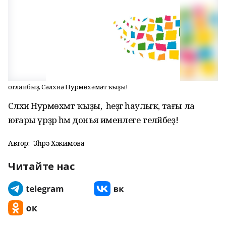
Ҡотлайбыҙ, Сәлхиә Нурмөхәмәт ҡыҙы!
Сәлхиә Нурмөхәмәт ҡыҙы, һеҙгә һаулыҡ, тағы ла
юғары үрҙәр һәм донъя именлеге теләйбеҙ!
Автор:
Зөһрә Хәкимова
Читайте нас