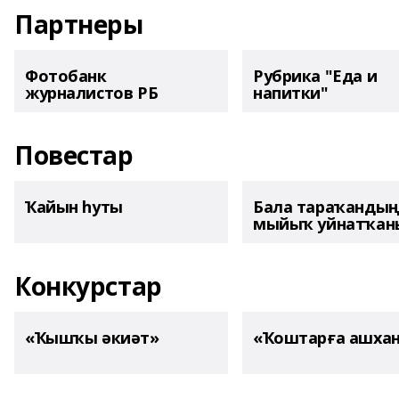
Партнеры
Фотобанк
Рубрика "Еда и
журналистов РБ
напитки"
Повестар
Ҡайын һуты
Бала тараҡанды
мыйыҡ уйнатҡаны
Конкурстар
«Ҡышҡы әкиәт»
«Ҡоштарға ашха