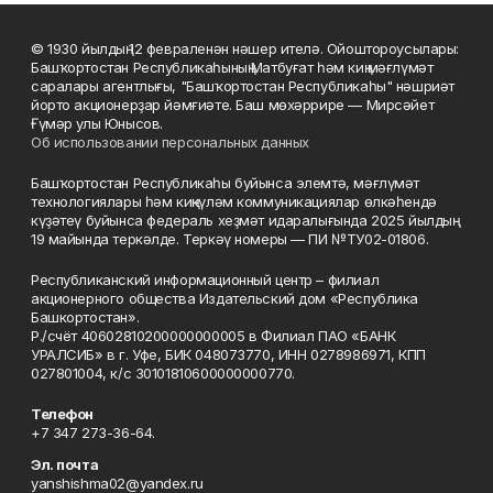
© 1930 йылдың 12 февраленән нәшер ителә. Ойоштороусылары:
Башҡортостан Республикаһының Матбуғат һәм киң мәғлүмәт
саралары агентлығы, "Башҡортостан Республикаһы" нәшриәт
йорто акционерҙар йәмғиәте. Баш мөхәррире — Мирсәйет
Ғүмәр улы Юнысов.
Об использовании персональных данных
Башҡортостан Республикаһы буйынса элемтә, мәғлүмәт
технологиялары һәм киңкүләм коммуникациялар өлкәһендә
күҙәтеү буйынса федераль хеҙмәт идаралығында 2025 йылдың
19 майында теркәлде. Теркәү номеры — ПИ №ТУ02-01806.
Республиканский информационный центр – филиал
акционерного общества Издательский дом «Республика
Башкортостан».
Р./счёт 40602810200000000005 в Филиал ПАО «БАНК
УРАЛСИБ» в г. Уфе, БИК 048073770, ИНН 0278986971, КПП
027801004, к/с 30101810600000000770.
Телефон
+7 347 273-36-64.
Эл. почта
yanshishma02@yandex.ru