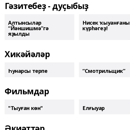
Гәзитебеҙ - дуҫыбыҙ
Алтынсылар
Нисек ҡыуанған
“Йәншишмә”гә
күрһәгеҙ!
яҙылды
Хикәйәләр
Һунарсы терпе
“Смотрильщик”
Фильмдар
"Тыуған көн"
Елғыуар
Әкиәттәр