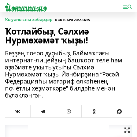
Ҡыуаныслы хәбәрҙәр
8 ОКТЯБРЯ 2022, 06:25
Ҡотлайбыҙ, Сәлхиә
Нурмөхәмәт ҡыҙы!
Беҙҙең тоғро дуҫыбыҙ, Баймаҡтағы
интернат-лицейҙың башҡорт теле һәм
әҙәбиәте уҡытыусыһы Сәлхиә
Нурмөхәмәт ҡыҙы Йәнбирҙина “Рәсәй
Федерацияһы мәғариф өлкәһенең
почётлы хеҙмәткәре" билдәһе менән
бүләкләнгән.