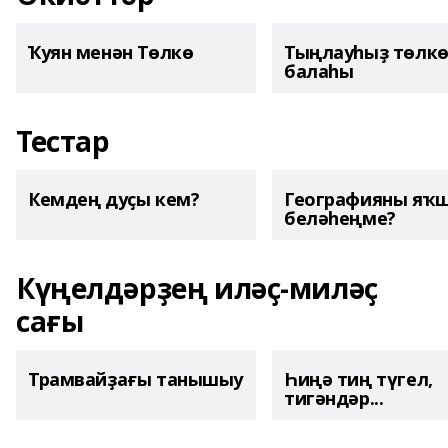
Ҡуян менән Төлкө
Тыңлауһыҙ төлк
балаһы
Тестар
Кемдең дуҫы кем?
Географияны яҡ
беләһеңме?
Күңелдәрҙең иләҫ-миләҫ
сағы
Трамвайҙағы танышыу
Һиңә тиң түгел,
тигәндәр...