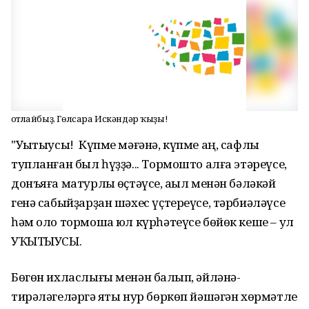
Ҡотлайбыҙ, Гөлсара Искәндәр ҡыҙы!
"Уҡытыусы! Күпме мәғәнә, күпме аң, сафлыҡ
тупланған был һүҙҙә... Тормошто алға этәреүсе,
донъяға матурлыҡ өҫтәүсе, аҡыл менән бәләкәй
генә сабыйҙарҙан шәхес үҫтереүсе, тәрбиәләүсе
һәм оло тормошҡа юл күрһәтеүсе бөйөк кеше – ул
УҠЫТЫУСЫ.
Бөгөн ихласлығы менән балҡып, әйләнә-
тирәләгеләргә яҡты нур бөркөп йәшәгән хөрмәтле