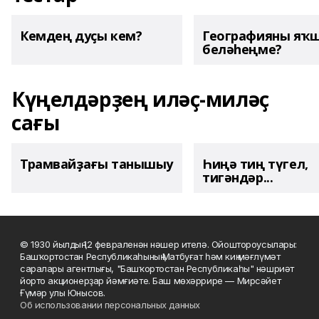
Кемдең дуҫы кем?
Географияны яҡ
беләһеңме?
Күңелдәрҙең иләҫ-миләҫ
сағы
Трамвайҙағы танышыу
Һиңә тиң түгел,
тигәндәр...
© 1930 йылдың 12 февраленән нәшер ителә. Ойоштороусылары:
Башҡортостан Республикаһының Матбуғат һәм киң мәғлүмәт
саралары агентлығы, "Башҡортостан Республикаһы" нәшриәт
йорто акционерҙар йәмғиәте. Баш мөхәррире — Мирсәйет
Ғүмәр улы Юнысов.
Об использовании персональных данных