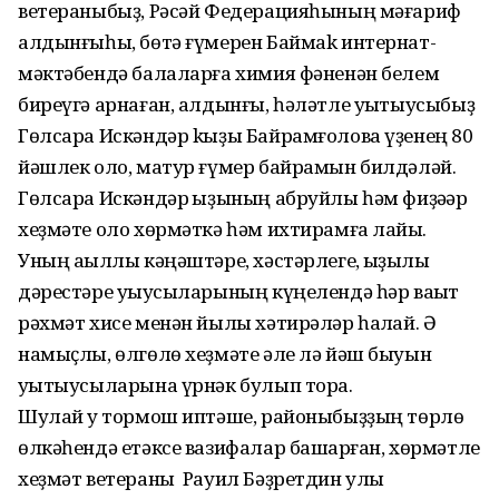
ветераныбыҙ, Рәсәй Федерацияһының мәғариф
алдынғыһы, бөтә ғүмерен Баймаk интернат-
мәктәбендә балаларға химия фәненән белем
биреүгә арнаған, алдынғы, һәләтле уҡытыусыбыҙ
Гөлсара Искәндәр kыҙы Байрамғолова үҙенең 80
йәшлек оло, матур ғүмер байрамын билдәләй.
Гөлсара Искәндәр ҡыҙының абруйлы һәм фиҙәҡәр
хеҙмәте оло хөрмәткә һәм ихтирамға лайыҡ.
Уның аҡыллы кәңәштәре, хәстәрлеге, ҡыҙыҡлы
дәрестәре уҡыусыларының күңелендә һәр ваҡыт
рәхмәт хисе менән йылы хәтирәләр һаҡлай. Ә
намыҫлы, өлгөлө хеҙмәте әле лә йәш быуын
уҡытыусыларына үрнәк булып тора.
Шулай уҡ тормош иптәше, районыбыҙҙың төрлө
өлкәһендә етәксе вазифалар башҡарған, хөрмәтле
хеҙмәт ветераны Рауил Бәҙретдин улы