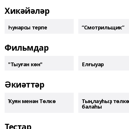
Хикәйәләр
Һунарсы терпе
“Смотрильщик”
Фильмдар
"Тыуған көн"
Елғыуар
Әкиәттәр
Ҡуян менән Төлкө
Тыңлауһыҙ төлк
балаһы
Тестар