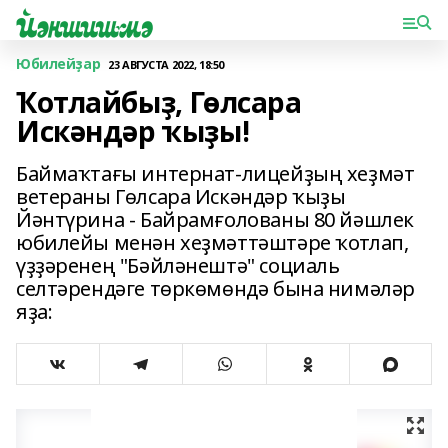
Юбилейҙар
23 АВГУСТА 2022, 18:50
Ҡотлайбыҙ, Гөлсара
Искәндәр ҡыҙы!
Баймаҡтағы интернат-лицейҙың хеҙмәт
ветераны Гөлсара Искәндәр ҡыҙы
Йәнтүрина - Байрамғолованы 80 йәшлек
юбилейы менән хеҙмәттәштәре ҡотлап,
үҙҙәренең "Бәйләнештә" социаль
селтәрендәге төркөмөндә бына нимәләр
яҙа: