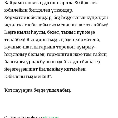
Байрамғоловтың да ошо арала 80 йәшлек
юбилейын билдәләп үткәндәр.
Хөрмәтле юбилярҙар, беҙ һеҙҙе ысын күңелдән
иҫтәлекле юбилейығыҙ менән ихлас ҡотлайбыҙ!
Һеҙгә ныҡлы һаулыҡ, бәхет, тыныс күк йөҙө
теләйбеҙ! Яҡындарығыҙҙың ҡәҙер-хөрмәтенә,
ҡыуаныс-шатлыҡтарына төрөнөп, ауырыу-
һыҙланыу белмәй, тормоштан йәм-тәм табып,
йәштәргә үрнәк булып оҙаҡ йылдар йәшәгеҙ,
йөҙөгөҙҙән шат йылмайыу китмәһен.
Юбилейығыҙ менән!".
Ҡотлауҙарға беҙ ҙә ҡушылабыҙ.
Сығанаҡ һәм фото:
vk.com