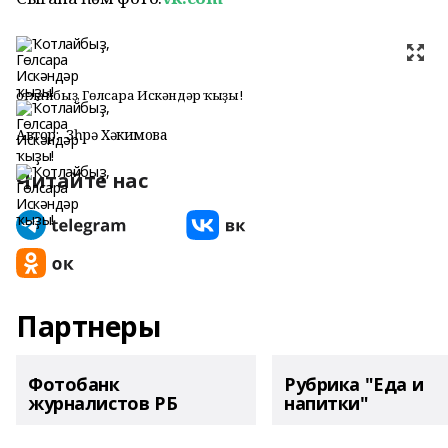
Ҡотлайбыҙ, Гөлсара Искәндәр ҡыҙы!
Автор:
Зөһрә Хәкимова
Читайте нас
Партнеры
Фотобанк
Рубрика "Еда и
журналистов РБ
напитки"