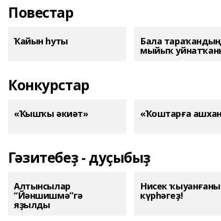
Повестар
Ҡайын һуты
Бала тараҡанды
мыйыҡ уйнатҡаны
Конкурстар
«Ҡышҡы әкиәт»
«Ҡоштарға ашха
Гәзитебеҙ - дуҫыбыҙ
Алтынсылар
Нисек ҡыуанған
“Йәншишмә”гә
күрһәгеҙ!
яҙылды