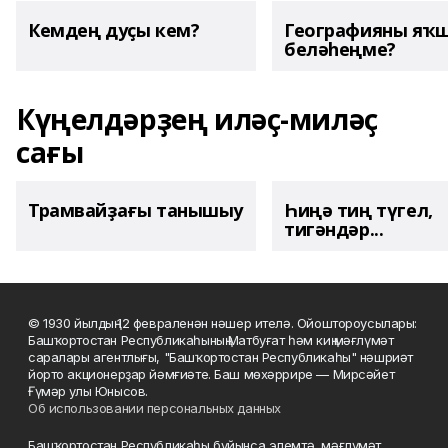
Кемдең дуҫы кем?
Географияны яҡ
беләһеңме?
Күңелдәрҙең иләҫ-миләҫ
сағы
Трамвайҙағы танышыу
Һиңә тиң түгел,
тигәндәр...
© 1930 йылдың 12 февраленән нәшер ителә. Ойоштороусылары:
Башҡортостан Республикаһының Матбуғат һәм киң мәғлүмәт
саралары агентлығы, "Башҡортостан Республикаһы" нәшриәт
йорто акционерҙар йәмғиәте. Баш мөхәррире — Мирсәйет
Ғүмәр улы Юнысов.
Об использовании персональных данных
Башҡортостан Республикаһы буйынса элемтә, мәғлүмәт