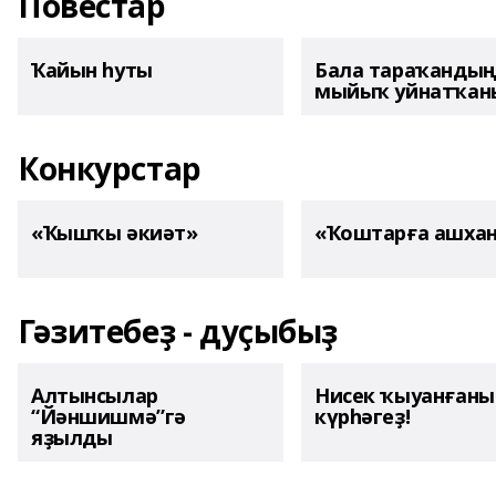
Повестар
Ҡайын һуты
Бала тараҡанды
мыйыҡ уйнатҡаны
Конкурстар
«Ҡышҡы әкиәт»
«Ҡоштарға ашха
Гәзитебеҙ - дуҫыбыҙ
Алтынсылар
Нисек ҡыуанған
“Йәншишмә”гә
күрһәгеҙ!
яҙылды