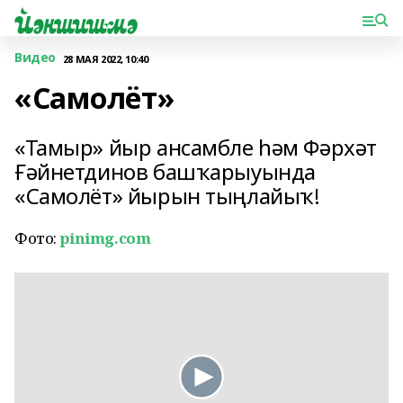
Видео
28 МАЯ 2022, 10:40
«Самолёт»
«Тамыр» йыр ансамбле һәм Фәрхәт
Ғәйнетдинов башҡарыуында
«Самолёт» йырын тыңлайыҡ!
Фото:
pinimg.com