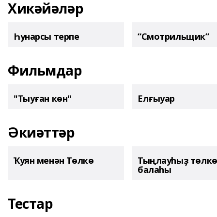
Хикәйәләр
Һунарсы терпе
“Смотрильщик”
Фильмдар
"Тыуған көн"
Елғыуар
Әкиәттәр
Ҡуян менән Төлкө
Тыңлауһыҙ төлк
балаһы
Тестар