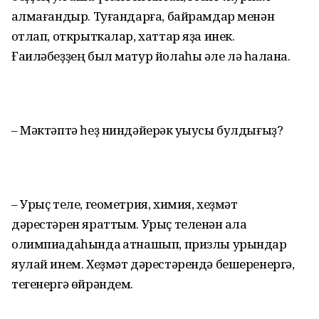
ҡалмағандыр. Туғандарға, байрамдар менән
ҡотлап, открыткалар, хаттар яҙа инек.
Ғаиләбеҙҙең был матур йолаһы әле лә һаҡлана.
– Мәктәптә һеҙ ниндәйерәк уҡыусы булдығыҙ?
– Урыҫ теле, геометрия, химия, хеҙмәт
дәрестәрен яраттым. Урыҫ теленән ҡала
олимпиадаһында ҡатнашып, призлы урындар
яулай инем. Хеҙмәт дәрестәрендә бешеренергә,
тегенергә өйрәндем.