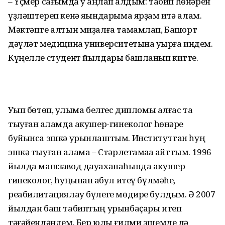
– Үҫмер сағымда уҡ аңлап ҡалдым: табип һөнәрен
үҙләштереп кенә яҡындарыма ярҙам итә алам.
Мәктәпте алтын миҙал­ға тамамлап, Башҡорт
дәүләт медицина университетына уҡырға индем.
Күңелле студент йылдары башланып китте.
Уҡып бөтөп, ҡулыма белгес дипломы алғас та
тыуған ҡаламда акушер-гинеколог һөнәре
буйынса эшкә урынлаштым. Институттан һуң
эшкә тыуған ҡалама – Стәрлетамаҡҡа ҡайттым. 1996
йылда машзавод дауаханаһында акушер-
гинеколог, һуңынан ҡабул итеү бүлмәһе,
реабилитациялау бүлеге мөдире булдым. Ә 2007
йылдан баш табиптың урынбаҫары итеп
тәғәйенләндем. Бер юлы ғилми эшемде лә