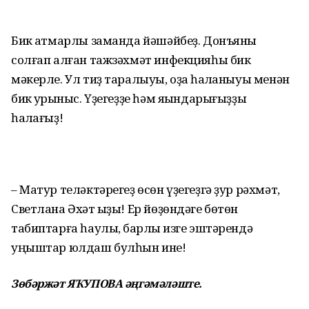
Бик ҡатмарлы заманда йәшәйбеҙ. Донъяны
солғап алған тажзәхмәт инфекцияһы бик
мәкерле. Ул тиҙ таралыуы, оҙаҡ һаҡланыуы менән
бик ҡурҡыныс. Үҙегеҙҙе һәм яҡындарығыҙҙы
һаҡлағыҙ!
– Матур теләктәрегеҙ өсөн үҙегеҙгә ҙур рәхмәт,
Светлана Әхәт ҡыҙы! Ер йөҙөндәге бөтөн
табиптарға һаулыҡ, барлыҡ изге эштәрендә
уңыштар юлдаш бул­һын ине!
Зөбәржәт ЯҠУПОВА әңгәмәләште.