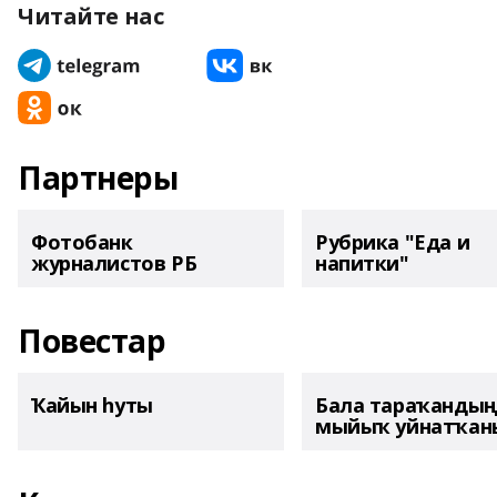
Читайте нас
Партнеры
Фотобанк
Рубрика "Еда и
журналистов РБ
напитки"
Повестар
Ҡайын һуты
Бала тараҡанды
мыйыҡ уйнатҡаны