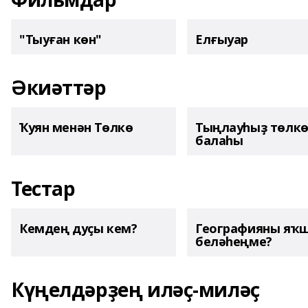
"Тыуған көн"
Елғыуар
Әкиәттәр
Ҡуян менән Төлкө
Тыңлауһыҙ төлк
балаһы
Тестар
Кемдең дуҫы кем?
Географияны яҡ
беләһеңме?
Күңелдәрҙең иләҫ-миләҫ