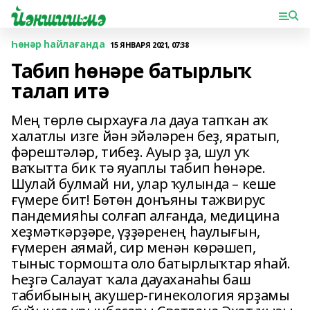
Һөнәр һайлағанда
15 ЯНВАРЯ 2021, 07:38
Табип һөнәре батырлыҡ
талап итә
Мең төрлө сырхауға ла дауа тапҡан аҡ
халатлы изге йән эйәләрен беҙ, яратып,
фәрештәләр, тибеҙ. Ауыр ҙа, шул уҡ
ваҡытта бик тә яуаплы табип һөнәре.
Шулай булмай ни, улар ҡулында – кеше
ғүмере бит! Бөтөн донъяны тажвирус
пандемияһы солғап алғанда, медицина
хеҙмәткәрҙәре, үҙҙәренең һаулығын,
ғүмерен аямай, сир менән көрәшеп,
тыныс тормошта оло батырлыҡтар яһай.
Һеҙгә Салауат ҡала дауаханаһы баш
табибының акушер-гинекология ярҙамы