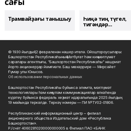
сағы
Трамвайҙағы танышыу
Һиңә тиң түгел,
тигәндәр...
© 1930 йылдың 12 февраленән нәшер ителә. Ойоштороусылары:
Башҡортостан Республикаһының Матбуғат һәм киң мәғлүмәт
саралары агентлығы, "Башҡортостан Республикаһы" нәшриәт
йорто акционерҙар йәмғиәте. Баш мөхәррире — Мирсәйет
Ғүмәр улы Юнысов.
Об использовании персональных данных
Башҡортостан Республикаһы буйынса элемтә, мәғлүмәт
технологиялары һәм киңкүләм коммуникациялар өлкәһендә
күҙәтеү буйынса федераль хеҙмәт идаралығында 2025 йылдың
19 майында теркәлде. Теркәү номеры — ПИ №ТУ02-01806.
Республиканский информационный центр – филиал
акционерного общества Издательский дом «Республика
Башкортостан».
Р./счёт 40602810200000000005 в Филиал ПАО «БАНК