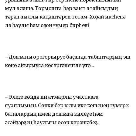
мул өләшә. Тормошта һәр ваҡыт атайымдың
тәрән аҡыллы кәңәштәрен тотам. Хоҙай икеһенә
лә һаулыҡ һәм оҙон ғүмер бирһен!
– Донъяны ҡороғорвирус баҫҡанда табиптарҙың эш
кө­нө айырыуса көсөргәнешле үтә...
– Әлеге көндә иң ҡатмарлы участкаға
яуаплымын. Сөнки бер юлы ике кешенең ғүмере:
балаларҙың имен донъяға килеүе һәм
әсәйҙәрҙең һаулығы өсөн көрәшәбеҙ.