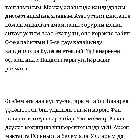
ташламаным. Мәскәү ҡалаһында кандидатлыҡ
диссертацияһын яҡланым. Азат ҡус­тым мәктәпте
көмөш миҙал­ға тамамланы. Ғорурлыҡ менән
әйтәм: ҡустым Азат Әхәт улы, оло йөрәкле табип,
Өфө ҡалаһының 18-се дауаханаһында
кардиология бүлеген етәкләй. Үҙ һөнәренең
оҫтаһы инде. Пациенттары уға һәр ваҡыт
рәхмәтле.
Әсәйем яғынан күп туғандарым табип һөнәрен
үҙләштереп, бик уңышлы эшләп йөрөй. Фән
юлынан китеүселәр ҙә бар. Улым Әмир Ҡазан
дәүләт медицина университетында уҡый. Арсен
мәктәптә IX синыфта белем ала. Улдарым да