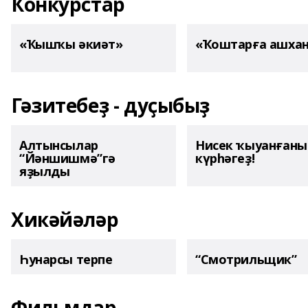
Конкурстар
«Ҡышҡы әкиәт»
«Ҡоштарға ашха
Гәзитебеҙ - дуҫыбыҙ
Алтынсылар
Нисек ҡыуанған
“Йәншишмә”гә
күрһәгеҙ!
яҙылды
Хикәйәләр
Һунарсы терпе
“Смотрильщик”
Фильмдар