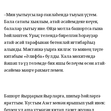
–Мин уҡытыусылар ғаиләһендә тыуып үҫтем.
Бала саҡтағы хыялым, атай-әсәйемдеке кеүек,
балалар уҡытыу ине. Өйҙә мотлаҡ башҡортса ғына
һөйләштек. Урыҫ телендә бирелгән һорауҙар
атай-әсәй тарафынан бөтөнләй иғтибарһыҙ
ҡалынды. Мәктәпкә уҡырға килгәс тә минең тәүге
китабым «Әлифба» булды. Ҡала мөхитендә
йәшәп тә үҙ телемде бик яҡшы белеүем өсөн атай-
әсәйемә мәңге рәхмәтлемен.
Башҡорт йырҙарын йырларға, шиғыр һөйләргә
яраттым. Ҡус­тым Азат менән ярышып уҡый инек:
беҙҙең ҡул аша үтмәгән китап, гәзит-журнал