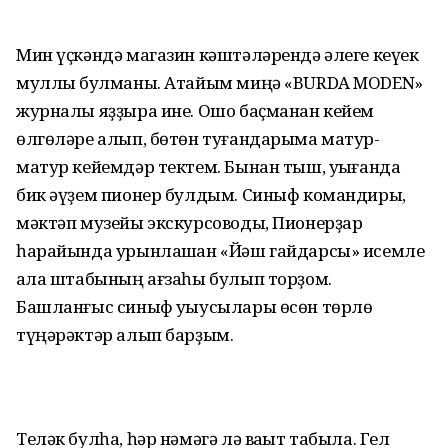
Мин үҫкәндә магазин кәштәләрендә әлеге кеүек
мул­лыҡ булманы. Атайым миңә «BURDA MODEN»
журналы яҙҙы­ра ине. Ошо баҫманан кейем
өлгөләре алып, бөтөн туғандарыма матур-
матур кейемдәр тектем. Бынан тыш, уҡығанда
бик әүҙем пионер булдым. Синыф командиры,
мәктәп музейы экскурсоводы, Пионерҙар
һарайын­да урынлашҡан «Йәш гайдарсы» исемле
ҡала штабының ағзаһы булып торҙом.
Башланғыс синыф уҡыусылары өсөн төрлө
түңәрәктәр алып барҙым.
Теләк булһа, һәр нәмәгә лә ваҡыт табыла. Гел