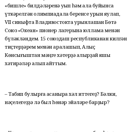
«бишле» билдәләренә уҡып һәм ҡала буйынса
үткәрелгән олимпиадала беренсе урын яулап,
VII синыфта Владивостокта урын­лашҡан Бөтә
Союз «Океан» пионер лагерына юллама менән
бүләкләндем. 15 союздаш республиканан килгән
тиҫтерҙәрем менән аралашып, Алыҫ
Көнсығыштан мәңге хәтерҙә ҡалыр­ҙай яҡшы
хәтирәләр алып ҡайттым.
– Табип булырға ҡасаныраҡ хәл иттегеҙ? Бәлки,
нәҫелегеҙҙә лә был һөнәр эйәләре бар­ҙыр?