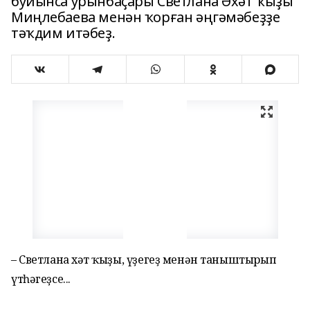
буйынса урынбаҫары Светлана Әхәт ҡыҙы
Миңлебаева менән ҡорған әңгәмәбеҙҙе
тәҡдим итәбеҙ.
– Светлана Әхәт ҡыҙы, үҙегеҙ менән таныштырып
үтһәгеҙсе...