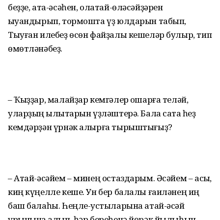
беҙҙе, ата-әсәһен, олатай-өләсәйҙәрен
ҡыуандырып, тормошта үҙ юлдарын табып,
Тыуған илебеҙ өсөн фай­ҙалы кешеләр булыр, тип
өмөтләнәбеҙ.
– Ҡыҙҙар, малайҙар кемгәлер оҡшарға теләй,
уларҙың ҡылыҡтарын үҙләштерә. Бала саҡта һеҙ
кемдәрҙән үрнәк алырға тырыштығыҙ?
– Атай-әсәйем – минең ос­таздарым. Әсәйем – асыҡ,
киң күңелле кеше. Ун бер балалы ғаиләнең иң
баш балаһы. Һеңле-ҡустыларына атай-әсәй
урынына ҡалып, һәр береһенә йөрәк йылыһын