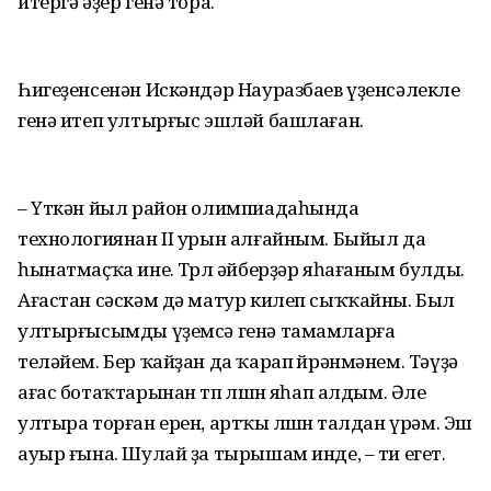
итергә әҙер генә тора.
Һигеҙенсенән Искәндәр Науразбаев үҙенсәлекле
генә итеп ултырғыс эшләй башлаған.
– Үткән йыл район олимпиадаһында
технологиянан II урын алғайным. Быйыл да
һынатмаҫҡа ине. Төрлө әйбер­ҙәр яһағаным булды.
Ағастан сәскәм дә матур килеп сыҡҡайны. Был
ултыр­ғысымды үҙемсә генә тамамларға
теләйем. Бер ҡайҙан да ҡарап өйрәнмәнем. Тәүҙә
ағас ботаҡтарынан төп өлөшөн яһап алдым. Әле
ултыра тор­ған ерен, артҡы өлөшөн талдан үрәм. Эш
ауыр ғына. Шулай ҙа тырышам инде, – ти егет.