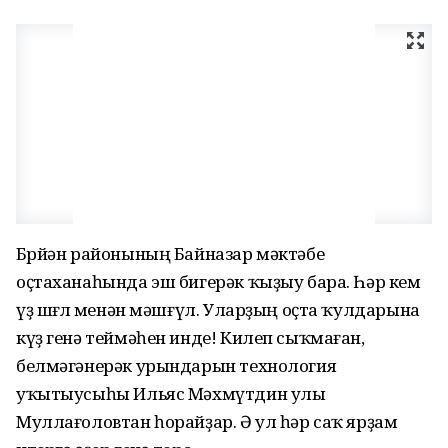
Бөрйән районының Байназар мәктәбе
оҫтаханаһында эш бигерәк ҡыҙыу бара. Һәр кем
үҙ шөғөлө менән мәшғүл. Уларҙың оҫта ҡулдарына
күҙ генә теймәһен инде! Килеп сыҡмаған,
белмәгәнерәк урындарын технология
уҡытыусыһы Ильяс Мәхмүтдин улы
Муллағоловтан һорайҙар. Ә ул һәр саҡ ярҙам