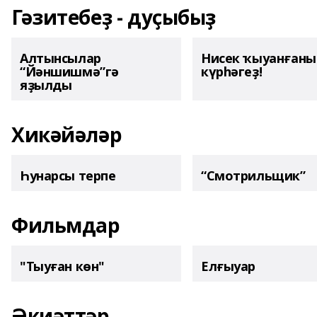
Гәзитебеҙ - дуҫыбыҙ
Алтынсылар
Нисек ҡыуанған
“Йәншишмә”гә
күрһәгеҙ!
яҙылды
Хикәйәләр
Һунарсы терпе
“Смотрильщик”
Фильмдар
"Тыуған көн"
Елғыуар
Әкиәттәр