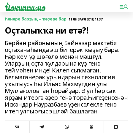
Һөнәре барҙың – ҡәҙере бар
11 ЯНВАРЯ 2018, 11:37
Оҫталыҡҡа ни етә?!
Бөрйән районының Байназар мәктәбе
оҫтаханаһында эш бигерәк ҡыҙыу бара.
Һәр кем үҙ шөғөлө менән мәшғүл.
Уларҙың оҫта ҡулдарына күҙ генә
теймәһен инде! Килеп сыҡмаған,
белмәгәнерәк урындарын технология
уҡытыусыһы Ильяс Мәхмүтдин улы
Муллағоловтан һорайҙар. Ә ул һәр саҡ
ярҙам итергә әҙер генә тора.Һигеҙенсенән
Искәндәр Науразбаев үҙенсәлекле генә
итеп ултырғыс эшләй башлаған.