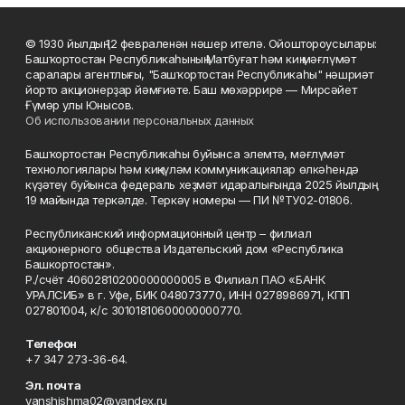
© 1930 йылдың 12 февраленән нәшер ителә. Ойоштороусылары:
Башҡортостан Республикаһының Матбуғат һәм киң мәғлүмәт
саралары агентлығы, "Башҡортостан Республикаһы" нәшриәт
йорто акционерҙар йәмғиәте. Баш мөхәррире — Мирсәйет
Ғүмәр улы Юнысов.
Об использовании персональных данных
Башҡортостан Республикаһы буйынса элемтә, мәғлүмәт
технологиялары һәм киңкүләм коммуникациялар өлкәһендә
күҙәтеү буйынса федераль хеҙмәт идаралығында 2025 йылдың
19 майында теркәлде. Теркәү номеры — ПИ №ТУ02-01806.
Республиканский информационный центр – филиал
акционерного общества Издательский дом «Республика
Башкортостан».
Р./счёт 40602810200000000005 в Филиал ПАО «БАНК
УРАЛСИБ» в г. Уфе, БИК 048073770, ИНН 0278986971, КПП
027801004, к/с 30101810600000000770.
Телефон
+7 347 273-36-64.
Эл. почта
yanshishma02@yandex.ru