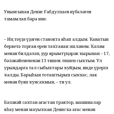
Унынсынан Денис Ғабдулхаев күбәләген
тамамлап бара ине.
– Иң тәүҙә үҙәген станокта яһап алдым. Ҡанатын
беркетә торған ерен таҡтанан эшләнем. Ҡәләм
менән билдәләп, ҙур ярымтүңә­рәк ҡыры­нан – 17,
бәләкәйенеке­нән 13 тишек тишеп сыҡтым. Ул
урындарға тал сыбыҡтары ҡуйҙым, инде үрергә
ҡалды. Барыһын тоташтырып сыҡ­ҡас, лак
менән буяп ҡуясаҡмын, – ти ул.
Бәләкәй саҡтан ағастан трактор, машиналар
яһау менән мауыҡҡан Денисҡа ағас менән