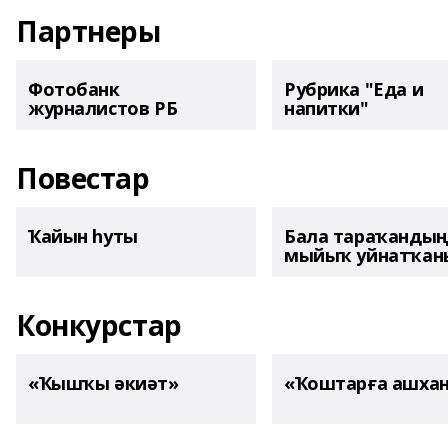
Партнеры
Фотобанк
Рубрика "Еда и
журналистов РБ
напитки"
Повестар
Ҡайын һуты
Бала тараҡанды
мыйыҡ уйнатҡаны
Конкурстар
«Ҡышҡы әкиәт»
«Ҡоштарға ашха