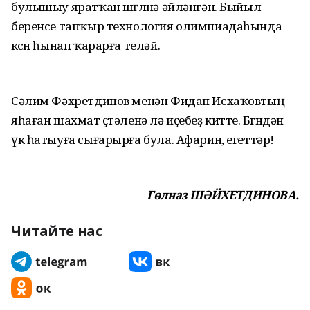
булышыу ярат­ҡан шөғөлөнә әйләнгән. Быйыл
беренсе тапҡыр технология олимпиадаһында
көсөн һынап ҡарарға теләй.
Сәлим Фәхретдинов менән Фи­дан Исхаҡовтың
яһаған шахмат өҫтәле­нә лә иҫебеҙ китте. Бөгөндән
үк һатыуға сығарырға була. Афарин, егеттәр!
Гөлназ ШӘЙХЕТДИНОВА.
Читайте нас