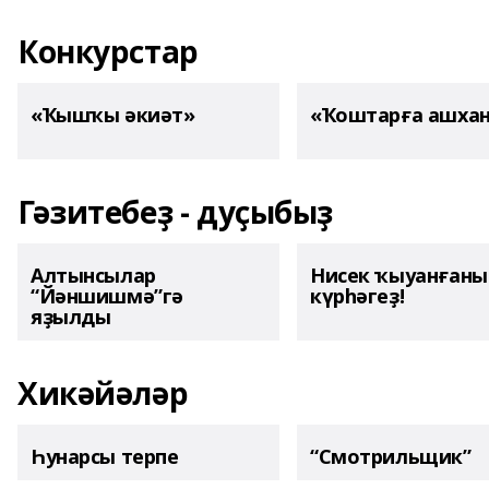
Конкурстар
«Ҡышҡы әкиәт»
«Ҡоштарға ашха
Гәзитебеҙ - дуҫыбыҙ
Алтынсылар
Нисек ҡыуанған
“Йәншишмә”гә
күрһәгеҙ!
яҙылды
Хикәйәләр
Һунарсы терпе
“Смотрильщик”