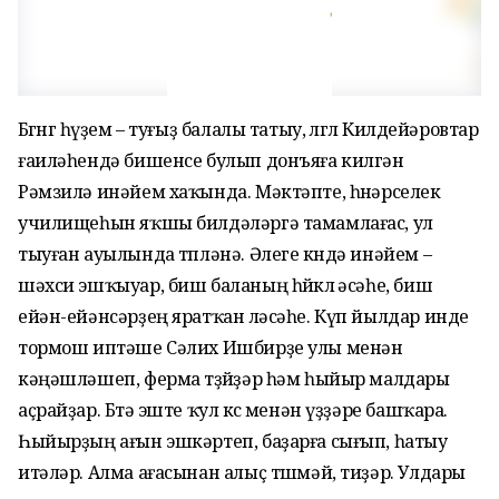
Бөгөнгө һүҙем – туғыҙ балалы татыу, өлгөлө Килдейәровтар
ғаиләһендә бишенсе булып донъяға килгән
Рәмзилә инәйем хаҡында. Мәктәпте, һөнәрселек
училищеһын яҡшы билдәләргә тамамлағас, ул
тыуған ауылында төпләнә. Әлеге көндә инәйем –
шәхси эшҡыуар, биш баланың һөйөклө әсәһе, биш
ейән-ейәнсәрҙең яратҡан өләсәһе. Күп йылдар инде
тормош иптәше Сәлих Ишбирҙе улы менән
кәңәшләшеп, ферма төҙөйҙәр һәм һыйыр малдары
аҫрайҙар. Бөтә эште ҡул көсө менән үҙҙәре башҡара.
Һыйырҙың ағын эшкәртеп, баҙарға сығып, һатыу
итәләр. Алма ағасынан алыҫ төшмәй, тиҙәр. Улдары