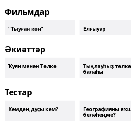
Фильмдар
"Тыуған көн"
Елғыуар
Әкиәттәр
Ҡуян менән Төлкө
Тыңлауһыҙ төлк
балаһы
Тестар
Кемдең дуҫы кем?
Географияны яҡ
беләһеңме?