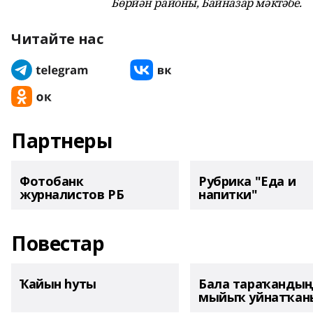
Бөрйән районы, Байназар мәктәбе.
Читайте нас
Партнеры
Фотобанк
Рубрика "Еда и
журналистов РБ
напитки"
Повестар
Ҡайын һуты
Бала тараҡанды
мыйыҡ уйнатҡаны