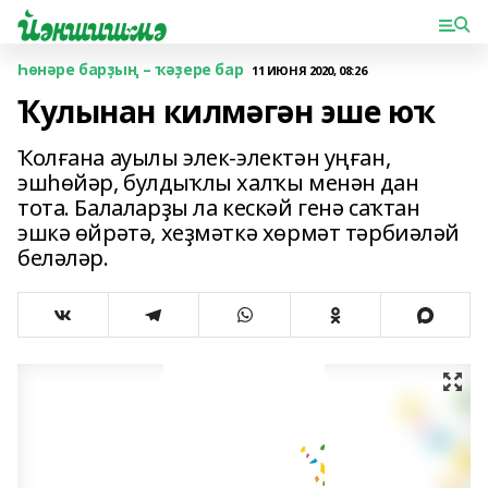
Һөнәре барҙың – ҡәҙере бар
11 ИЮНЯ 2020, 08:26
Ҡулынан килмәгән эше юҡ
Ҡолғана ауылы элек-электән уңған,
эшһөйәр, булдыҡлы халҡы менән дан
тота. Балаларҙы ла кескәй генә саҡтан
эшкә өйрәтә, хеҙмәткә хөрмәт тәрбиәләй
беләләр.