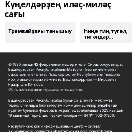
Күңелдәрҙең иләҫ-миләҫ
сағы
Трамвайҙағы танышыу
Һиңә тиң түгел,
тигәндәр...
© 1930 йылдың 12 февраленән нәшер ителә. Ойоштороусылары:
Башҡортостан Республикаһының Матбуғат һәм киң мәғлүмәт
саралары агентлығы, "Башҡортостан Республикаһы" нәшриәт
йорто акционерҙар йәмғиәте. Баш мөхәррире — Мирсәйет
Ғүмәр улы Юнысов.
Об использовании персональных данных
Башҡортостан Республикаһы буйынса элемтә, мәғлүмәт
технологиялары һәм киңкүләм коммуникациялар өлкәһендә
күҙәтеү буйынса федераль хеҙмәт идаралығында 2025 йылдың
19 майында теркәлде. Теркәү номеры — ПИ №ТУ02-01806.
Республиканский информационный центр – филиал
акционерного общества Издательский дом «Республика