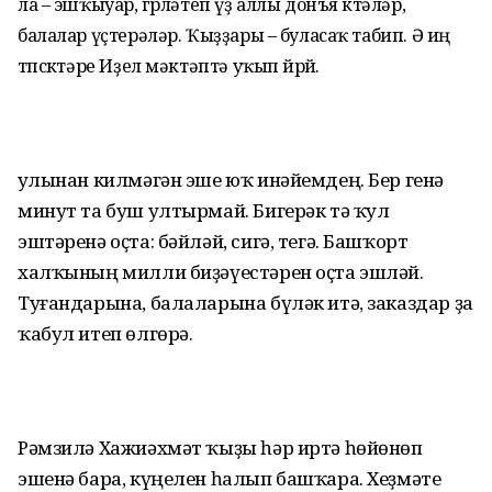
ла – эшҡыуар, гөрләтеп үҙ аллы донъя көтәләр,
балалар үҫтерәләр. Ҡыҙҙары – буласаҡ табип. Ә иң
төпсөктәре Иҙел мәктәптә уҡып йөрөй.
Ҡулынан килмәгән эше юҡ инәйемдең. Бер генә
минут та буш ултырмай. Бигерәк тә ҡул
эштәренә оҫта: бәйләй, сигә, тегә. Башҡорт
халҡының милли биҙәүестәрен оҫта эшләй.
Туғандарына, балаларына бүләк итә, заказдар ҙа
ҡабул итеп өлгөрә.
Рәмзилә Хажиәхмәт ҡыҙы һәр иртә һөйөнөп
эшенә бара, күңелен һалып башҡара. Хеҙмәте