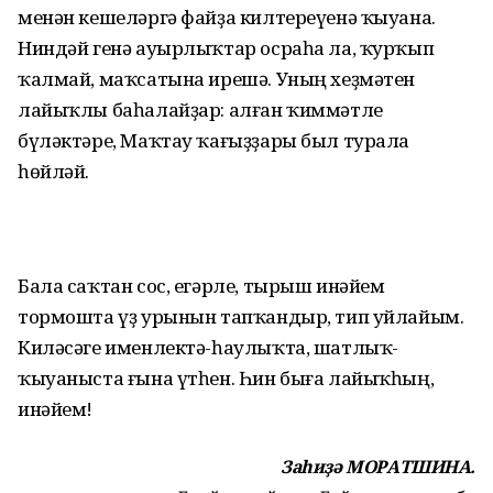
менән кешеләргә файҙа килтереүенә ҡыуана.
Ниндәй генә ауырлыҡтар осраһа ла, ҡурҡып
ҡалмай, маҡсатына ирешә. Уның хеҙмәтен
лайыҡлы баһалайҙар: алған ҡиммәтле
бүләктәре, Маҡтау ҡағыҙҙары был турала
һөйләй.
Бала саҡтан сос, егәрле, тырыш инәйем
тормошта үҙ урынын тапҡандыр, тип уйлайым.
Киләсәге именлектә-һаулыҡта, шатлыҡ-
ҡыуаныста ғына үтһен. Һин быға лайыҡһың,
инәйем!
Заһиҙә МОРАТШИНА.