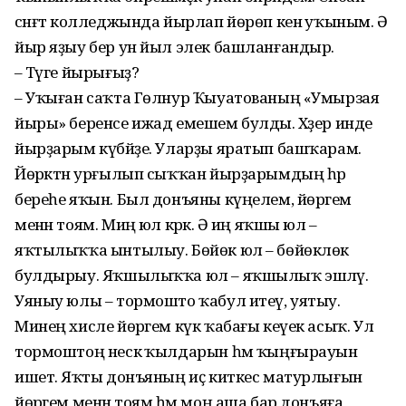
сәнғәт колледжында йырлап йөрөп кенә уҡыным. Ә
йыр яҙыу бер ун йыл элек башланғандыр.
– Тәүге йырығыҙ?
– Уҡыған саҡта Гөлнур Ҡыуатованың «Умырзая
йыры» беренсе ижад емешем булды. Хәҙер инде
йырҙарым күбәйҙе. Уларҙы яратып башҡарам.
Йөрәктән урғылып сыҡҡан йырҙарымдың һәр
береһе яҡын. Был донъяны күңелем, йөрәгем
менән тоям. Миңә юл кәрәк. Ә иң яҡшы юл –
яҡтылыҡҡа ынтылыу. Бөйөк юл – бөйөклөк
булдырыу. Яҡшылыҡҡа юл – яҡшылыҡ эшләү.
Уяныу юлы – тормошто ҡабул итеү, уятыу.
Минең хисле йөрәгем күк ҡабағы кеүек асыҡ. Ул
тормоштоң нескә ҡылдарын һәм ҡыңғырауын
ишетә. Яҡты донъяның иҫ киткес матурлығын
йөрәгем менән тоям һәм моң аша бар донъяға