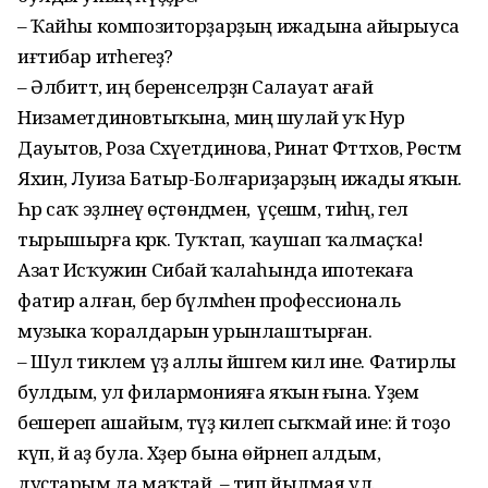
– Ҡайһы композиторҙарҙың ижадына айырыуса
иғтибар итәһегеҙ?
– Әлбиттә, иң беренселәрҙән Салауат ағай
Низаметдиновтыҡына, миңә шулай уҡ Нур
Дауытов, Роза Сәхәүетдинова, Ринат Фәттәхов, Рөстәм
Яхин, Луиза Батыр-Болғариҙарҙың ижады яҡын.
Һәр саҡ эҙләнеү өҫтөндәмен, ә үҫешәм, тиһәң, гел
тырышырға кәрәк. Туҡтап, ҡаушап ҡалмаҫҡа!
Азат Исҡужин Сибай ҡалаһында ипотекаға
фатир алған, бер бүлмәһенә профессиональ
музыка ҡоралдарын урынлаштырған.
– Шул тиклем үҙ аллы йәшәгем килә ине. Фатирлы
булдым, ул филармонияға яҡын ғына. Үҙем
бешереп ашайым, тәүҙә килеп сыҡмай ине: йә тоҙо
күп, йә аҙ була. Хәҙер бына өйрәнеп алдым,
дуҫтарым да маҡтай, – тип йылмая ул.