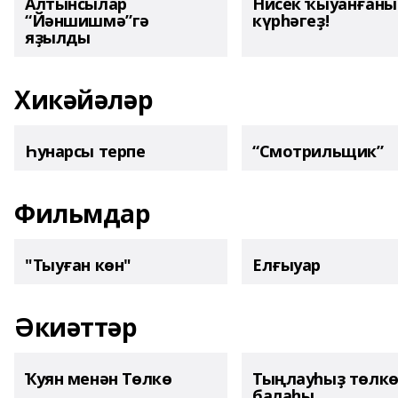
Алтынсылар
Нисек ҡыуанған
“Йәншишмә”гә
күрһәгеҙ!
яҙылды
Хикәйәләр
Һунарсы терпе
“Смотрильщик”
Фильмдар
"Тыуған көн"
Елғыуар
Әкиәттәр
Ҡуян менән Төлкө
Тыңлауһыҙ төлк
балаһы