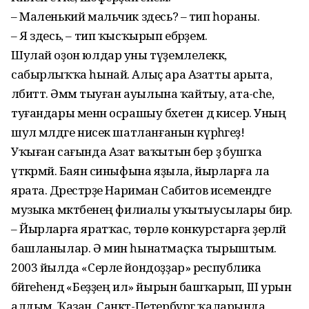
– Маленький мальчик здесь? – тип һораны.
– Я здесь, – тип ҡысҡырып ебәрҙем.
Шулай оҙон юлдар уны түҙемлелеккә,
сабырлыҡҡа һынай. Алыҫ ара Азатты арыта,
әлбиттә. Әммә тыуған ауылына ҡайтыу, ата-әсәһе,
туғандары менән осрашыу бәхетен дә кисерә. Уның
шул мәлдәге нисек шатланғанын күрһәгеҙ!
Уҡыған сағында Азат ваҡытын бер ҙә бушҡа
үткәрмәй. Баян синыфына яҙыла, йырларға ла
ярата. Дәрестәрҙе Нариман Сабитов исемендәге
музыка мәктәбенең филиалы уҡытыусылары бирә.
– Йырларға яратҡас, төрлө конкурстарға әҙерләй
башланылар. Ә мин һынатмаҫҡа тырыштым.
2003 йылда «Серле йондоҙҙар» республика
бәйгеһендә «Беҙҙең ил» йырын башҡарып, III урын
алдым. Ҡазан, Санкт-Петербург ҡаларында