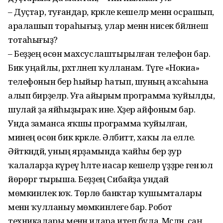
– Дуҫтар, туғандар, кәрәкле кешеләр менән осрашып,
аралашып тораһығыҙ, улар менән нисек бәйләнеш
тотаһығыҙ?
– Беҙҙең өсөн махсуслаштырылған телефон бар.
Бик уңайлы, рәхәтләнеп ҡулланам. Тәүге «Нокиа»
телефонын бер һыйыр һатып, шуның аҡсаһына
алып бирҙеләр. Уға айырым программа ҡуйылды,
шулай ҙа яйһыҙыраҡ ине. Хәҙер айфоным бар.
Унда заманса яҡшы программа ҡуйылған,
минең өсөн бик кәрәкле. Әлбиттә, хаҡы ла елле.
Әйткәндәй, уның ярҙамында ҡайһы бер ҙур
ҡалаларҙа күреү һәләте насар кешеләр үҙҙәре генә юл
йөрөргә тырыша. Беҙҙең Сибайҙа ундай
мөмкинлек юҡ. Төрлө банктар ҡушымталары
менән ҡулланыу мөмкинлеге бар. Робот
техникалары менән идара итеп була. Мәҫәлән, саң