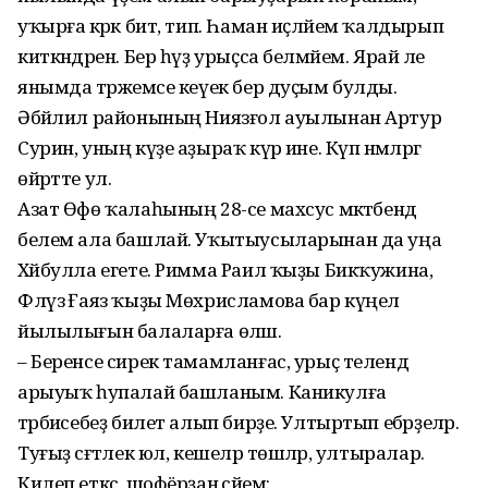
уҡырға кәрәк бит, тип. Һаман иҫләйем ҡалдырып
киткәндәрен. Бер һүҙ урыҫса белмәйем. Ярай әле
янымда тәржемәсе кеүек бер дуҫым булды.
Әбйәлил районының Ниязғол ауылынан Артур
Сурин, уның күҙе аҙыраҡ күрә ине. Күп нәмәләргә
өйрәтте ул.
Азат Өфө ҡалаһының 28-се махсус мәктәбендә
белем ала башлай. Уҡытыусыларынан да уңа
Хәйбулла егете. Римма Раил ҡыҙы Бикҡужина,
Флүзә Ғаяз ҡыҙы Мөхрисламова бар күңел
йылылығын балаларға өләшә.
– Беренсе сирек тамамланғас, урыҫ телендә
арыуыҡ һупалай башланым. Каникулға
тәрбиәсебеҙ билет алып бирҙе. Ултыртып ебәрҙеләр.
Туғыҙ сәғәтлек юл, кешеләр төшәләр, ултыралар.
Килеп еткәс, шофёрҙан әсәйем: