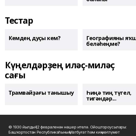
Тестар
Кемдең дуҫы кем?
Географияны яҡ
беләһеңме?
Күңелдәрҙең иләҫ-миләҫ
сағы
Трамвайҙағы танышыу
Һиңә тиң түгел,
тигәндәр...
© 1930 йылдың 12 февраленән нәшер ителә. Ойоштороусылары:
Башҡортостан Республикаһының Матбуғат һәм киң мәғлүмәт