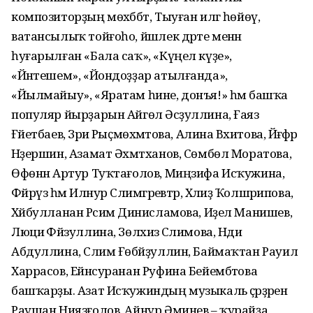
композиторҙың мөхәббәт, Тыуған илгә һөйөү,
ватансылыҡ тойғоһо, йәшлек дәрте менән
һуғарылған «Бала саҡ», «Күңел күҙе»,
«Йәнтешем», «Йондоҙҙар атылғанда»,
«Йылмайыу», «Яратам һине, донъя!» һәм башҡа
популяр йырҙарын Айгөл Әсәҙуллина, Ғаяз
Ғәйетбаев, Зәриә Рыҫмөхәмәтова, Алина Вәхитова, Йәғәфәр
Нәҙершин, Азамат Әхмәтханов, Сөмбөл Моратова,
Өфөнән Артур Туҡтағолов, Миңзифа Исҡужина,
Фәйрүзә һәм Илнур Сәлимгәрәевтәр, Хәлиҙә Ҡолшәрипова,
Хәйбулланан Рәсимә Динисламова, Иҙел Манишев,
Люциә Фәйзуллина, Зөлхизә Сәлимова, Нәдиә
Абдуллина, Сәлим Ғөбәйҙуллин, Баймаҡтан Рауил
Харрасов, Ейәнсуранан Руфина Бейембәтова
башҡарҙы. Азат Исҡужиндың музыкаль әҫәрҙәрен
Раушан Ниязғолов, Айнур Әминев – ҡурайҙа,