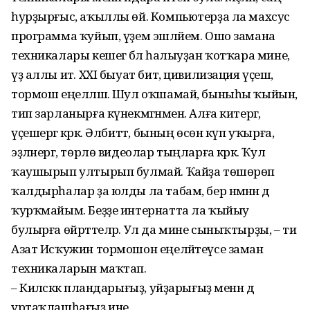
һур­ҙырғыс, аҡыллы өй. Компьютерҙа ла махсус
программа ҡуйып, үҙем эшләйем. Ошо замана
техникалары кешегә бәлә һалыуҙан ҡотҡара мине,
үҙ аллы итә. XXI быуат бит, цивилизация үҫешә,
тормош еңелләшә. Шул оҡшамай, быныһы ҡыйын,
тип зарланырға күнекмәгәнмен. Алға китергә,
үҫешергә кәрәк. Әлбиттә, бының өсөн күп уҡырға,
эҙләнергә, төрлө видеолар тыңларға кәрәк. Ҡул
ҡаушырып ултырып булмай. Ҡайҙа төшөрөп
ҡалдырһалар ҙа юлды ла табам, бер нәмәнән дә
ҡурҡмайым. Беҙҙе интернатта ла ҡыйыу
булырға өйрәттеләр. Ул да мине сыныҡтырҙы, – ти
Азат Исҡужин тормошон еңеләйтеүсе заман
техникаларын маҡтап.
– Киләсәккә пландарығыҙ, уйҙарығыҙ менән дә
уртаҡлашһағыҙ ине.