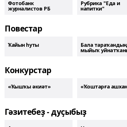
Фотобанк
Рубрика "Еда и
журналистов РБ
напитки"
Повестар
Ҡайын һуты
Бала тараҡанды
мыйыҡ уйнатҡаны
Конкурстар
«Ҡышҡы әкиәт»
«Ҡоштарға ашха
Гәзитебеҙ - дуҫыбыҙ