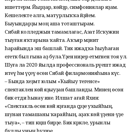
ишеттерәм. Йырҙар, көйҙәр, симфониялар яҙам.
Кешелекте алға, матурлыҡҡа әйҙәйем.
Быуындарҙы моң аша тоташтырам.
Сибай колледжын тамамлағас, Азат Исҡужин
тыуған яҡтарына ҡайта. Аҡъяр мәҙәниәт
һарайында эш башлай. Тик ижадҡа һыуһаған
егеткә был ғына аҙ була.Үҙенә ниҙер етмәгәнен тоя ул.
Шуға ла 2020 йылда профессиональ рәүештә ижад
итеү һәм үҫеү өсөн Сибай филармонияһына күсә.
– Бында хеҙмәт юлым «Ҡыйыу тегенсе»
спектакленә көй яҙыуҙан башланды. Минең өсөн
бик етди һынау ине. Илшат ағай Яхин:
«Спектакль өсөн көй яҙғанда әҫәрҙе уҡыйһың,
шунан тамашаны ҡарайһың, аҙаҡ көй үҙенән-үҙе
тыуа», – тип кәңәш бирҙе. Бик кәрәкле, урынлы
булды уның һүҙҙәре.