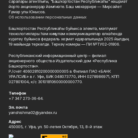
саралары агентлығы, "Башҡортостан Республикаһы" нәшриәт
йорто акционерҙар йәмғиәте. Баш мөхәррире — Мирсәйет
Ғүмәр улы Юнысов.
Об использовании персональных данных
Башҡортостан Республикаһы буйынса элемтә, мәғлүмәт
технологиялары һәм киңкүләм коммуникациялар өлкәһендә
күҙәтеү буйынса федераль хеҙмәт идаралығында 2025 йылдың
19 майында теркәлде. Теркәү номеры — ПИ №ТУ02-01806.
Республиканский информационный центр – филиал
акционерного общества Издательский дом «Республика
Башкортостан».
Р./счёт 40602810200000000005 в Филиал ПАО «БАНК
УРАЛСИБ» в г. Уфе, БИК 048073770, ИНН 0278986971, КПП
027801004, к/с 30101810600000000770.
Телефон
+7 347 273-36-64.
Эл. почта
yanshishma02@yandex.ru
Адрес
450005, г. Уфа, ул. 50-летия Октября, 13, 8-й этаж