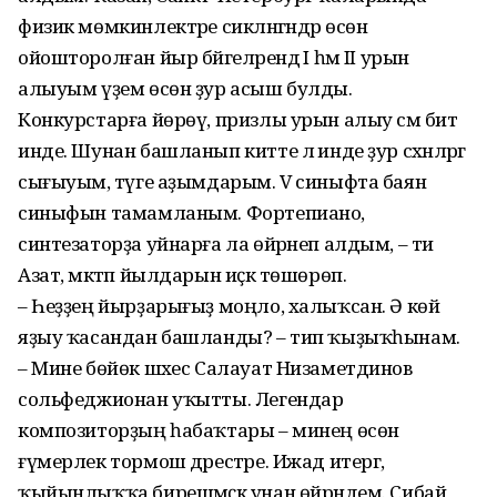
физик мөмкинлектәре сикләнгәндәр өсөн
ойошторолған йыр бәйгеләрендә I һәм II урын
алыуым үҙем өсөн ҙур асыш булды.
Конкурстарға йөрөү, призлы урын алыу сәм бит
инде. Шунан башланып китте лә инде ҙур сәхнәләргә
сығыуым, тәүге аҙымдарым. V синыфта баян
синыфын тамамланым. Фортепиано,
синтезаторҙа уйнарға ла өйрәнеп алдым, – ти
Азат, мәктәп йылдарын иҫкә төшөрөп.
– Һеҙҙең йырҙарығыҙ моңло, халыҡсан. Ә көй
яҙыу ҡасандан башланды? – тип ҡыҙыҡһынам.
– Мине бөйөк шәхес Салауат Низаметдинов
сольфеджионан уҡытты. Легендар
композиторҙың һабаҡтары – минең өсөн
ғүмерлек тормош дәрестәре. Ижад итергә,
ҡыйынлыҡҡа бирешмәҫкә унан өйрәндем. Сибай