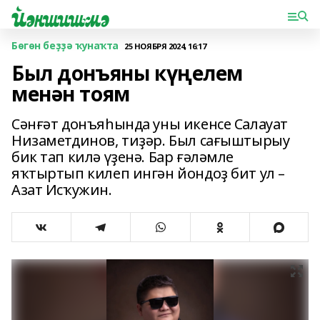
Бөгөн беҙҙә ҡунаҡта
25 НОЯБРЯ 2024, 16:17
Был донъяны күңелем
менән тоям
Сәнғәт донъяһында уны икенсе Салауат
Низаметдинов, тиҙәр. Был сағыштырыу
бик тап килә үҙенә. Бар ғәләмле
яҡтыртып килеп ингән йондоҙ бит ул –
Азат Исҡужин.