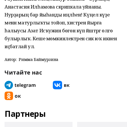
Анастасия Илһамова скрипкала уйнаны.
Нурҙарың бар йыһанды иңләһен! Күңел күҙе
менән матурлыҡты тойоп, хистәрен йырға
һалыусы Азат Исҡужин бөгөн күп йәштәргә өлгө
булырлыҡ. Кеше мөмкинлектәренә сик юҡ икәнен
иҫбатлай ул.
Автор:
Римма Баймурзина
Читайте нас
Партнеры