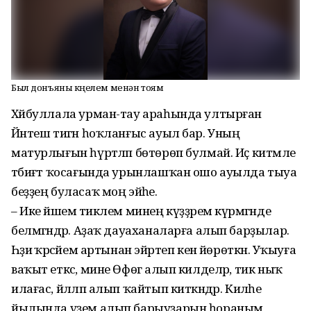
Был донъяны күңелем менән тоям
Хәйбуллала урман-тау араһында ултырған
Йәнтеш тигән һоҡланғыс ауыл бар. Уның
матурлығын һүрәтләп бөтөрөп булмай. Иҫ китмәле
тәбиғәт ҡосағында урынлаш­ҡан ошо ауылда тыуа
беҙҙең буласаҡ моң эйәһе.
– Ике йәшемә тиклем минең күҙҙәрем күрмәгәнде
белмәгәндәр. Аҙаҡ дауаханаларға алып бар­ҙылар.
Һәҙиә ҡәрсәйем артынан эйәртеп кенә йөрөткән. Уҡыуға
ваҡыт еткәс, мине Өфөгә алып килделәр, тик ныҡ
илағас, йәлләп алып ҡайтып киткәндәр. Киләһе
йылында үҙем алып барыу­ҙарын һораным,