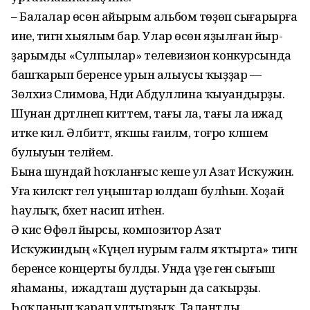
– Балалар өсөн айырым альбом төҙөп сығарырға
ине, тигән хыялым бар. Улар өсөн яҙылған йыр­
ҙарымды «Сулпылар» телевизион конкурсында
башҡарып беренсе урын алыусы ҡыҙҙар —
Зөлхизә Сәлимова, Нәдиә Абдуллина ҡыуандырҙы.
Шунан дәртләнеп киттем, тағы ла, тағы ла ижад
итке килә. Әлбиттә, яҡшы ғаиләм, тоғро кәләшем
булыуын теләйем.
Бына шундай һоҡланғыс кеше ул Азат Исҡужин.
Уға киләсәктә гел уңыштар юлдаш булһын. Хоҙай
һаулыҡ, бәхет насип итһен.
Ә кисә Өфөлә йырсы, композитор Азат
Исҡужиндың «Күңел нурым ғаләм яҡтырта» тигән
беренсе концерты булды. Унда үҙе генә сығыш
яһаманы, ә ижадташ дуҫтарын да саҡырҙы.
Һоҡланып ҡарап ултырҙыҡ. Талантлы