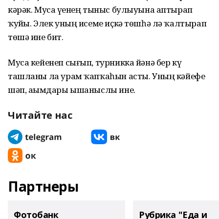
кәрәк. Муса үҙенең тыныс булыуына аптырап
ҡуйҙы. Элек уның исеме иҫкә төшһә лә ҡалтырап
төшә ине бит.
Муса кейенеп сығып, турникка йәнә бер күҙ
ташланы ла урам ҡапҡаһын асты. Уның кәйефе
шәп, аҙымдары ышаныслы ине.
Читайте нас
Партнеры
Фотобанк
Рубрика "Еда и