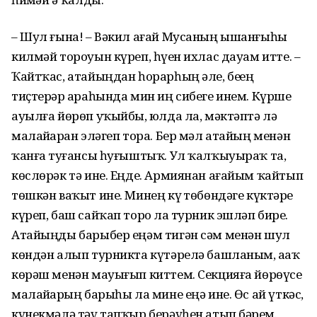
– Шул ғына! – Вәкил ағай Мусаның ышанғыһы
килмәй тороуын күреп, һүҙен ихлас дауам итте. –
Ҡайтҡас, атайыңдан һорарһың әле, беҙҙең
тиҫтерҙәр араһында мин иң сибеге инем. Күрше
ауылға йөрөп уҡыйбыҙ, юлда ла, мәктәптә лә
малайҙар­ҙан эләгеп тора. Бер мәл атайың менән
ҡанға туҙғансы һуғыштыҡ. Ул ҡалҡыуыраҡ та,
көслөрәк тә ине. Еңде. Армиянан ағайым ҡайтып
төшкән ваҡыт ине. Минең күҙ төбөндәге күктәрҙе
күреп, баш сайҡап торҙо ла турник эшләп бирҙе.
Атайыңды барыбер еңәм тигән сәм менән шул
көндән алып турникта күтәрелә башланым, аҙаҡ
көрәш менән мауығып киттем. Секцияға йөрөүсе
малайҙарҙың барыһы ла мине еңә ине. Өс ай үткәс,
күнекмәлә тәү тапҡыр берәүһен атып бәрҙем.