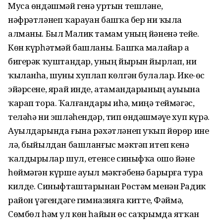
Муса өндәшмәй генә уртын тешләне,
нәфрәтләнеп ҡарауҙан башҡа бер ни ҡыла
алманы. Был Малик тамам уның йәненә тейҙе.
Көн күрһәтмәй башланы. Башҡа малайҙар ҙа
бигерәк ҡуштандар, уның йырын йырлап, ни
ҡыланһа, шуны хуплап көлгән булалар. Ике-өс
эйәрсене, ярай инде, атамандарының ауыҙына
ҡарап тора. Ҡал­ғандары иһә, миңә теймәгәс,
теләһә ни эшләһендәр, тип өндәшмәүҙе хуп күрә.
Ауылдарында ғына рәхәтләнеп уҡып йөрөр ине
лә, быйылдан башланғыс мәктәп итеп кенә
ҡалдырҙылар шул, етенсе синыфҡа ошо йәне
һөймәгән күрше ауыл мәктәбенә барырға тура
килде. Синыфташтарынан Рөстәм менән Радик
район үҙәгендәге гимназияға китте, Фәймә,
Сөмбөл һәм ул көн һа­йын өс саҡрымда ятҡан