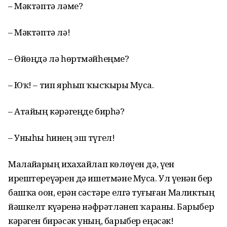
– Мәктәптә ләме?
– Мәктәптә лә!
– Өйөңдә лә һөртмәй­һеңме?
– Юҡ! – тип ярһып ҡысҡыр­ҙы Муса.
– Атайың кәрәгеңде бир­һә?
– Уныһы һинең эш түгел!
Малайҙарҙың ихахайлап көлөүен дә, үҙен
ирештереүҙәрен дә ишетмәне Муса. Ул үҙенән бер
башҡа оҙон, ерән сәстәре елгә туҙғыған Маликтың
йәшкелт күҙҙәренә нәфрәтләнеп ҡараны. Барыбер
кәрәген бирәсәк уның, барыбер еңәсәк!