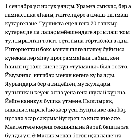
1 сентябрҙә ул иртүк уянды. Урамға сыҡҡас, бер аҙ
гимнас­тика яһаны, гантелдәрҙе алмаш-тилмәш
күтәргеләне. Турникта еңел генә 20 тапҡыр
күтәрелде лә лапаҫ мөйөшөндәге яртылаш ҡом
тултырылған тоҡто оҫта ғына төрткөләп алды.
Интернеттан бокс менән шө­ғөлләнеү буйынса
күнекмәләр яһау программаһын табып, көн
һайын иртәле-кисле күп «туҡманы» был тоҡто.
Йыуынғас, иғтибар менән көҙгөгә күҙ һалды.
Яурындары бер аҙ киңәйгән, мускулдары
тулышҡан кеүек, әллә үҙенә генә шулай күренә.
Йәйге каникул бушҡа үтмәне. Ныҡлыраҡ,
ышаныслыраҡ һиҙә хәҙер үҙен. Һуң­ғы ике айҙа һәр
иртәлә өсәр саҡрым йүгереп тә килә ине әле.
Мәктәптәге көрәш секцияһына йөрөй башлар­ға
булды ул. Ә Малик менән бөгөн иҫәпләшергә