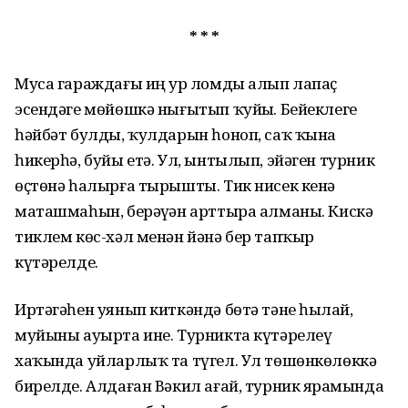
* * *
Муса гараждағы иң ҙур ломды алып лапаҫ
эсендәге мөйөшкә нығытып ҡуйҙы. Бейеклеге
һәйбәт булды, ҡулдарын һоноп, саҡ ҡына
һикерһә, буйы етә. Ул, ынтылып, эйәген турник
өҫтөнә һалырға тырышты. Тик нисек кенә
маташмаһын, берәүҙән арттыра алманы. Кискә
тиклем көс-хәл менән йәнә бер тапҡыр
күтәрелде.
Иртәгәһен уянып киткәндә бөтә тәне һыҙлай,
муйыны ауырта ине. Турникта күтәрелеү
хаҡында уйларлыҡ та түгел. Ул төшөнкөлөккә
бирелде. Алдаған Вәкил ағай, турник ярҙамында