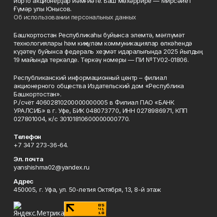
йорто акционерҙар йәмғиәте. Баш мөхәррире — Мирсәйет
Ғүмәр улы Юнысов.
Об использовании персональных данных
Башҡортостан Республикаһы буйынса элемтә, мәғлүмәт
технологиялары һәм киңкүләм коммуникациялар өлкәһендә
күҙәтеү буйынса федераль хеҙмәт идаралығында 2025 йылдың
19 майында теркәлде. Теркәү номеры — ПИ №ТУ02-01806.
Республиканский информационный центр – филиал
акционерного общества Издательский дом «Республика
Башкортостан».
Р./счёт 40602810200000000005 в Филиал ПАО «БАНК
УРАЛСИБ» в г. Уфе, БИК 048073770, ИНН 0278986971, КПП
027801004, к/с 30101810600000000770.
Телефон
+7 347 273-36-64.
Эл. почта
yanshishma02@yandex.ru
Адрес
450005, г. Уфа, ул. 50-летия Октября, 13, 8-й этаж