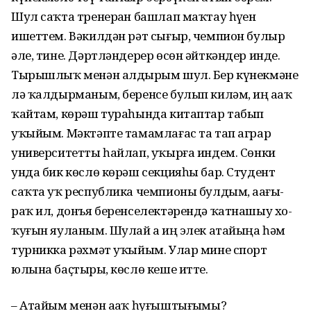
Шул саҡта тренерҙан башлап маҡтау һүҙен
ишеттем. Вәкилдән рәт сығыр, чемпион булыр
әле, тине. Дәртләндерер өсөн әйткәндер инде.
Тырышлыҡ менән алдырҙым шул. Бер күнекмәне
лә ҡалдыр­маным, беренсе булып киләм, иң аҙаҡ
ҡайтам, көрәш тураһында китап­тар табып
уҡыйым. Мәктәп­те тамамлағас та тап аг­рар
университетты һайлап, уҡырға индем. Сөн­ки
унда бик көслө көрәш секцияһы бар. Студент
саҡта уҡ республика чемпионы булдым, аҙағы­
раҡ ил, донъя беренселек­тәрендә ҡатнашыу хо­
ҡуғын яуланым. Шулай ҙа иң элек атайыңа һәм
турникка рәхмәт уҡыйым. Улар мине спорт
юлына баҫтырҙы, көслө кеше итте.
– Атайым менән аҙаҡ һуғыштығыҙмы?