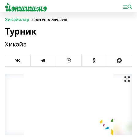
Хикәйәләр
30 АВГУСТА 2019, 07:41
Турник
Хикәйә