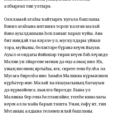
албырғап тик ултыра.
Оҙаҡламай атаһы ҡайтырға ҡуҙғала башланы.
Вәкил ағаһына иптәшкә тороп ҡалған малай
йәнә ауылдашына һоҡланып ҡарап ҡуйҙы. Ана
бит ниндәй таҙа кәүҙәле ул, мускулдары уйнап
тора, муйыны, беләктәре бүрәнә кеүек йыуан.
Ауыл осондағы йөҙйәшәр тирәк кеүек бәһлеүәнде
Малик ун эйәрсене менән дә еңә алмаҫ ине. Их,
уның көсөнөң яртыһы, юҡ, сиреге генә булһа ла
Мусаға бирелһә ине. Һөмһөҙ Маликка күрмәгәнен
күрһәтер ине. Малай ҡал­ҡыуысының батыуын
да күрмәйенсә, хыялға бирелде. Бына ул
Маликка бер генә һелтәнгәйне, тегеһе кинолағы
кеүек әллә ҡайҙа барып төштө. Унан, ғәфү ит, тип
Мусаның алдына теҙләнеп илай башланы.