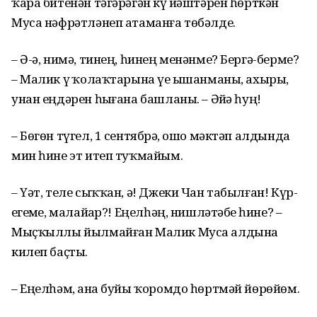
ҡара битенән тәгәрәгән күҙ йәштәрен һөрткән
Муса нәфрәтләнеп атаманға төбәлде.
– Ә-ә, нимә, тинең, һинең менәнме? Бергә-берме?
– Малик үҙ ҡолаҡтарына үҙе ышанманы, ахыры,
унан еңдәрен һыҙғана башланы. – Әйҙә һуң!
– Бөгөн түгел, 1 сентябрҙә, ошо мәктәп алдында
мин һине эт итеп туҡмайым.
– Үәт, теле сыҡҡан, ә! Джеки Чан табылған! Күр­
ҙегеҙме, малайҙар?! Еңел­һәң, нишләтәбеҙ һине? –
Мыҫҡыллы йылмайған Малик Муса алдына
килеп баҫты.
– Еңелһәм, аҙна буйы ҡоромдо һөртмәй йөрөйөм.