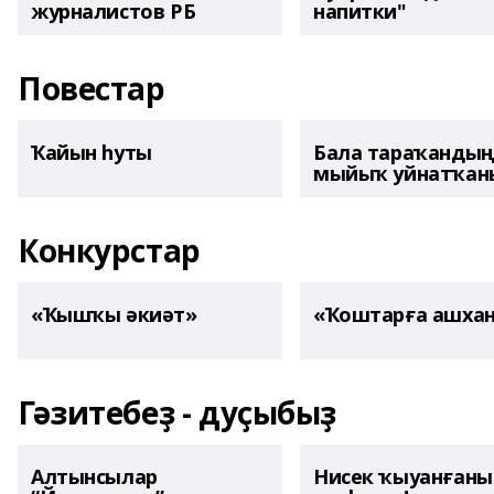
журналистов РБ
напитки"
Повестар
Ҡайын һуты
Бала тараҡанды
мыйыҡ уйнатҡаны
Конкурстар
«Ҡышҡы әкиәт»
«Ҡоштарға ашха
Гәзитебеҙ - дуҫыбыҙ
Алтынсылар
Нисек ҡыуанған