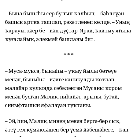
– Бына быныһы сер булып ҡалһын, – бәһлеүән
башын арт­ҡа ташлап, рәхәтләнеп көлдө. – Уның
ҡарауы, хәҙер беҙ – йән дуҫтар. Ярай, ҡайтыу яғына
ҡуҙғалайыҡ, эләкмәй башланы бит.
* * *
– Муса-мунса, быныһы – уҡыу йылы бөтөүе
менән, быныһы – йәйге каникулды ҡотлап, –
малайҙар ҡулында сәбәләнгән Мусаны ҡором
менән буяған Малик, ниһайәт, арыны, буғай,
синыфташын яфалауҙан туҡтаны.
– Эй, һин, Малик, минең менән бергә-бер сыҡ,
әтеү гел күмәкләшеп бер үҙемә йәбешәһегеҙ, – ҡап-