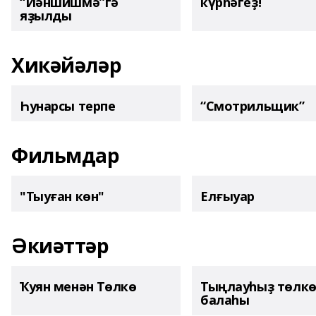
“Йәншишмә”гә
күрһәгеҙ!
яҙылды
Хикәйәләр
Һунарсы терпе
“Смотрильщик”
Фильмдар
"Тыуған көн"
Елғыуар
Әкиәттәр
Ҡуян менән Төлкө
Тыңлауһыҙ төлк
балаһы