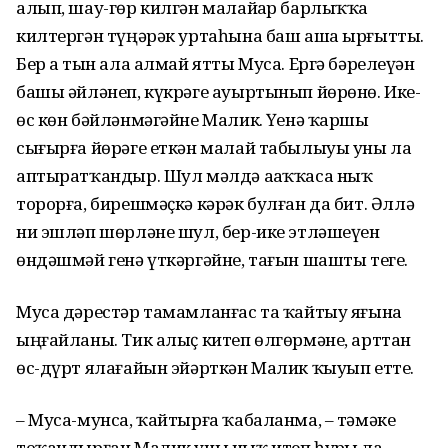
алып, шау-гөр килгән малайҙар барлыҡҡа
килтергән түңәрәк уртаһына баш аша ырғытты.
Бер аҙ тын ала алмай ятты Муса. Ергә бәрелеүҙән
башы әйләнеп, күкрәге ауыртынып йөрөнө. Ике-
өс көн бәйләнмәгәйне Малик. Үҙенә ҡаршы
сығырға йөрәге еткән малай табылыуы уны ла
аптыратҡандыр. Шул мәлдә аҙаҡҡаса ныҡ
торорға, бирешмәҫкә кәрәк булған да бит. Әллә
ни эшләп шөрләне шул, бер-ике этләшеүен
өндәшмәй генә үткәргәйне, тағын шашты теге.
Муса дәрестәр тамамланғас та ҡайтыу яғына
ыңғайланы. Тик алыҫ китеп өлгөрмәне, арттан
өс-дүрт ялағайын эйәрткән Малик ҡыуып етте.
– Муса-мунса, ҡайтыр­ға ҡабаланма, – тәмәке
тоҡандырған Малик уны ныҡ итеп һурҙы ла