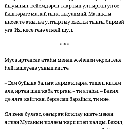
йыуынып, кейемдәрен таҙартып ултырған ун өс
йәштәрҙәге малай ғына ҡыуанмай. Маликты
нисек тә аҡылға ултыртыу хыялы тынғы бирмәй
уға. Их, көсө генә етмәй шул.
* * *
Муса иртәнсәк атаһы менән әсәһенең әкрен генә
һөйләшеүенә уянып китте.
– Еҙем буйына балыҡ ҡармаҡларға төшөп киләм
әле, иртән шәп ҡаба торған, – ти атаһы. – Вәкил
дә ялға ҡайтҡан, бергәләп барайыҡ, ти ине.
Ял көнө булғас, оҙағыраҡ йоҡлау ниәте менән
ятҡан Мусаның ҡолағы ҡарп итеп ҡалды. Вәкил,