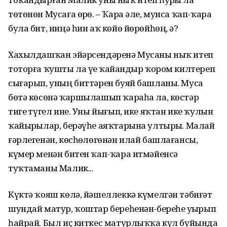
төтөнөн Мусаға өрҙө. – Ҡара әле, мунса ҡап-ҡара
була бит, ниңә һин аҡ көйө йөрөйһөң, ә?
Хахылдашҡан эйәрсендәренә Мусаны ныҡ итеп
тоторға ҡушты ла үҙе ҡай­ҙандыр ҡором килтереп
сығарып, уның биттәрен буяй башланы. Муса
бөтә көсөнә ҡаршылашып ҡараһа ла, көстәр
тигеҙ түгел ине. Уны йығып, ике яҡтан ике ҡулын
ҡайырҙылар, берәүһе аяҡтарына ултырҙы. Малай
ғәрлегенән, көсһөҙлөгөнән илай башлағансы,
күмер менән битен ҡап-ҡара итмәйенсә
туҡтаманы Малик...
Күктә ҡояш көлә, йәшеллеккә күмелгән тәбиғәт
шундай матур, ҡоштар береһенән-береһе уҙ­ҙырып
һайрай. Был иҫ киткес матурлыҡҡа күл буйында