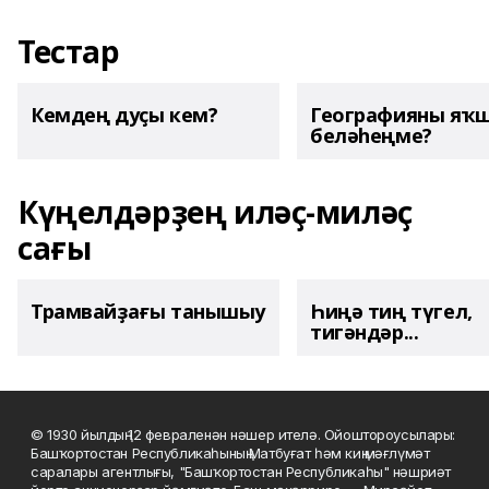
Тестар
Кемдең дуҫы кем?
Географияны яҡ
беләһеңме?
Күңелдәрҙең иләҫ-миләҫ
сағы
Трамвайҙағы танышыу
Һиңә тиң түгел,
тигәндәр...
© 1930 йылдың 12 февраленән нәшер ителә. Ойоштороусылары:
Башҡортостан Республикаһының Матбуғат һәм киң мәғлүмәт
саралары агентлығы, "Башҡортостан Республикаһы" нәшриәт