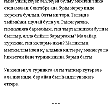
ғына уның кеүек бәһлеүән булыу мөмкин эшкә
оҡшамаған. Сентябрҙә аҙна буйы йөрөр инде
ҡоромға буялып. Ояты ни тора. Телеңде
тыймаһаң, шулай була ул. Район үҙәгенә,
гимназияға бармайым, тип ҡыр­талаш­ҡан булды
былтыр, әллә быйыл барыр­ғамы? Малайҙар,
ҡурҡ­ҡан, тип көлөрмө икән? Маликтың
мыҫҡыллы йөҙөн күҙ алдына килтереү менән үҙе лә
һиҙмәҫтән йәнә турник янына барып баҫты.
Ун көндән ул турникта алты тапҡыр күтәрелә
ала ине инде, бер айҙан был һанды ун икегә
еткерҙе.
* * *