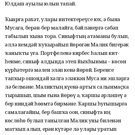
Юлдаш ауылы юлын тапай.
Ҡыҙҙарға рәхәт, уларҙы интектереүсе юҡ, ә бына
Мусаға, берҙән-бер ма­лай­ға, бәйләнергә сәбәп
табылып ҡына тора. Синыфтың атаманы булып,
әллә кемдәй ҡуҡырайып йөрөгән Малик бигерәк
ҡаныҡты уға. Портфеленә кирбес һалып кит­
һенме, синыф алдында этеп йыҡһынмы – көсөн
күрһәтергә мәлен эҙләп кенә йөрөй. Беренсе
тапҡыр ошондай хәлгә эләккән Муса ни эшләргә
лә белмәне. Маликтың күҙенә артыҡ салынмаҫҡа
тырышып, шым ғына йөрөү ҙә, ҡаршы әрләшеү ҙә
бер ниндәй һөҙөмтә бирмәне. Ҡаршы һуғышырға
самалағайны, бер башҡа оҙон, синыфта иң
көслөһө булып танылған Малик уны биленән
матҡып алып, ерҙән күтәрҙе лә уларҙы уратып