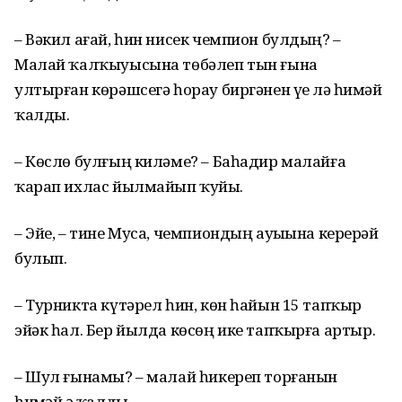
– Вәкил ағай, һин нисек чемпион булдың? –
Малай ҡалҡыуысына төбәлеп тын ғына
ултырған көрәшсегә һорау биргәнен үҙе лә һиҙмәй
ҡалды.
– Көслө булғың киләме? – Баһадир малайға
ҡарап ихлас йылмайып ҡуйҙы.
– Эйе, – тине Муса, чемпиондың ауыҙына керерҙәй
булып.
– Турникта күтәрел һин, көн һайын 15 тапҡыр
эйәк һал. Бер йылда көсөң ике тапҡырға артыр.
– Шул ғынамы? – малай һикереп торғанын
һиҙмәй ҙә ҡалды.