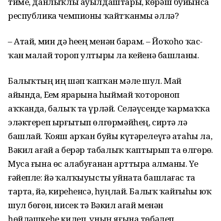
тиме, данлыҡлы ауылдаштары, көрәш буйынса
республика чемпионы ҡайт­ҡанмы әллә?
– Атай, мин дә һеҙҙең ме­нән барам. – Йоҡоһо ҡас­
ҡан малай тороп ултырҙы ла кейенә башланы.
Балыҡтың иң шәп ҡап­ҡан мәле шул. Май
айында, Еҙем ярҙарына һыймай ҡотороноп
аҡҡанда, балыҡ та үрләй. Селәүсенде ҡармаҡҡа
эләктереп ыр­ғытып өлгөрмәйһең, сиртә лә
башлай. Ҡояш арҡан буйы күтәрелеүгә атаһы ла,
Вәкил ағай ҙа берәр табалыҡ ҡаптырып та өлгөрҙө.
Муса ғына өс алабуғанан арттыра алманы. Үҙе
ғәйепле: йә ҡалҡыуысты уйната башлағас та
тарта, йә, киреһенсә, һуңлай. Балыҡ ҡайғыһы юҡ
шул бөгөн, нисек тә Вәкил ағай менән
һөйләшкеһе килеп, уның яғына төбәлеп,