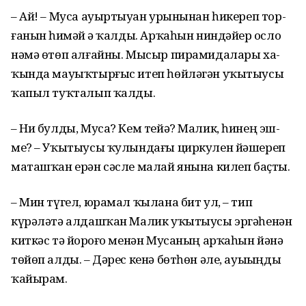
– Ай! – Муса ауыртыу­ҙан урынынан һикереп тор­
ғанын һиҙмәй ҙә ҡалды. Арҡаһын ниндәйҙер осло
нәмә өтөп алғайны. Мысыр пирамидалары ха­
ҡында мауыҡтырғыс итеп һөйләгән уҡытыусы
ҡапыл туҡталып ҡалды.
– Ни булды, Муса? Кем тейә? Малик, һинең эш­
ме? – Уҡытыусы ҡулындағы циркулен йәшереп
маташҡан ерән сәсле малай янына килеп баҫты.
– Мин түгел, юрамал ҡы­лана бит ул, – тип
күрәләтә алдаш­ҡан Малик уҡытыусы эргәһенән
киткәс тә йоҙроғо менән Мусаның арҡаһын йәнә
төйөп алды. – Дәрес кенә бөтһөн әле, ауыҙыңды
ҡайырам.